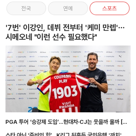
전국
연예
스포츠
'7번' 이강인, 데뷔 전부터 '케미 만렙'…
시메오네 "이런 선수 필요했다"
PGA 투어 ‘승강제 도입’...현대차·CJ는 웃을까 울까 [박호윤의 IN&OUT]
스타 아닌 ‘준비의 힘’...K리그 뒤흔든 국민은행 '까치' 사단 [이영규의 비욘더매치]