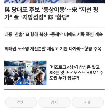
與 당대표 후보 '동상이몽'…宋 "지선 평
가" 金 "지방성장" 鄭 "합당"
태풍 '찬홈' 日 향해 북상…동해안 비에도 서쪽 폭염 계속
최태원·노소영 재산분할 재상고 기한 다가와…향방 주목
[비즈토크<상>] 삼성은 쌓고
SK는 잇고…'포스트 HBM' 주
도권 누가 잡을까
정치
경제
사회