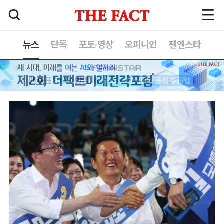
뉴스
단독
포토·영상
오피니언
팬앤스타