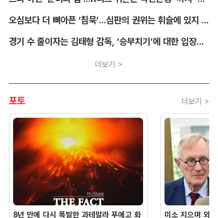
오심보다 더 뼈아픈 ‘침묵’...심판의 권위는 휘슬에 있지 않다 [박순규의 창]
경기 수 줄이자는 김태형 감독, ‘승부치기’에 대한 입장부터 밝혀야 [김대호의 야구생각]
더보기 >
포토
더보기 >
8년 만에 다시 폭발한 과테말라 푸에고 화
미소 지으며 외교