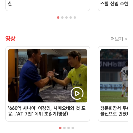
산
스틸 신임 주한 
영상
더보기 >
'660억 사나이' 이강인, 시메오네와 첫 포
청문회장서 무너진
옹...'AT 7번' 데뷔 초읽기(영상)
불신으로 번졌다 