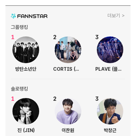
더보기 >
그룹랭킹
1
2
3
방탄소년단
CORTIS (코르티스)
PLAVE (플레이브)
솔로랭킹
1
2
3
진 (JIN)
이찬원
박창근