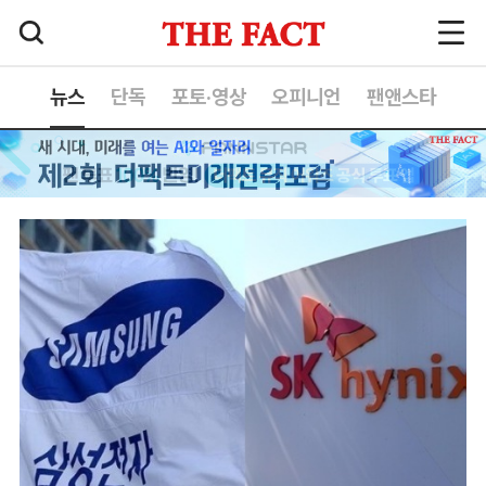
뉴스
단독
포토·영상
오피니언
팬앤스타