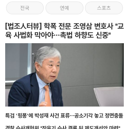
전국
연예
스포츠
[법조人터뷰] 학폭 전문 조영삼 변호사 "교
육 사법화 막아야…촉법 하향도 신중"
특검 '핑퐁'에 박성재 사건 표류…공소기각 놓고 정면충돌
경찰 수사개혁위 "장윤기 수사 결론 뒤 제도개선안 마련"