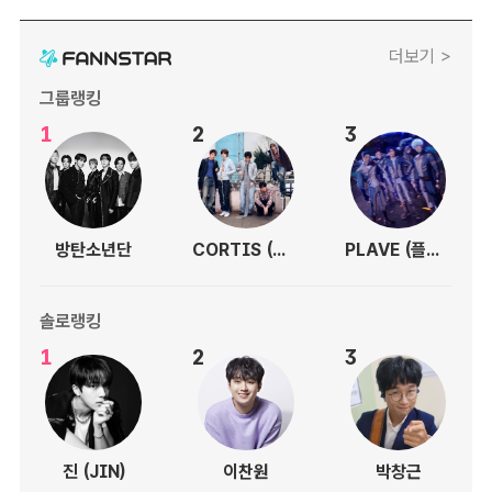
더보기 >
그룹랭킹
1
2
3
방탄소년단
CORTIS (코르티스)
PLAVE (플레이브)
솔로랭킹
1
2
3
진 (JIN)
이찬원
박창근