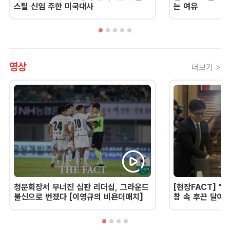
스틸 신임 주한 미국대사
는 여유
영상
더보기 >
청문회장서 무너진 심판 리더십, 그라운드
[현장FACT] "한
불신으로 번졌다 [이영규의 비욘더매치]
참 속 후끈 달아