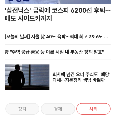
'삼전닉스' 급락에 코스피 6200선 후퇴…
매도 사이드카까지
[오늘의 날씨] 서울 낮 40도 육박…역대 최고 39.6도 위협
靑 "주택 공급·금융 등 이른 시일 내 부동산 정책 발표"
회사에 넘긴 오너 주식도 '배당'
과세…지분정리 셈법 바뀔까
정치
경제
사회