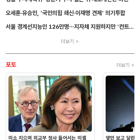
오세훈·유승민, '국민의힘 쇄신·이재명 견제' 의기투합
서울 경계선지능인 126만명…지자체 지원하지만 '컨트롤타워' 부재
더보기 >
포토
더보기 >
미소 지으며 외교부 청사 들어서는 미셸
앞만 보고 달린