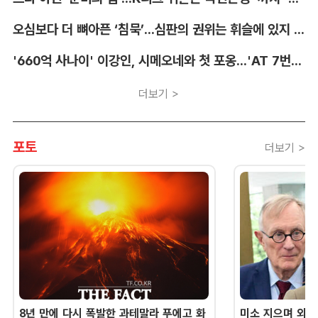
오심보다 더 뼈아픈 ‘침묵’...심판의 권위는 휘슬에 있지 않다 [박순규의 창]
'660억 사나이' 이강인, 시메오네와 첫 포옹...'AT 7번' 데뷔 초읽기
더보기 >
포토
더보기 >
8년 만에 다시 폭발한 과테말라 푸에고 화
미소 지으며 외교