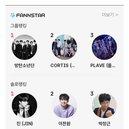
더보기 >
그룹랭킹
1
2
3
방탄소년단
CORTIS (코르티스)
PLAVE (플레이브)
솔로랭킹
1
2
3
진 (JIN)
이찬원
박창근