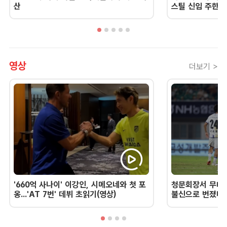
산
스틸 신임 주한 
영상
더보기 >
'660억 사나이' 이강인, 시메오네와 첫 포
청문회장서 무너진
옹...'AT 7번' 데뷔 초읽기(영상)
불신으로 번졌다 