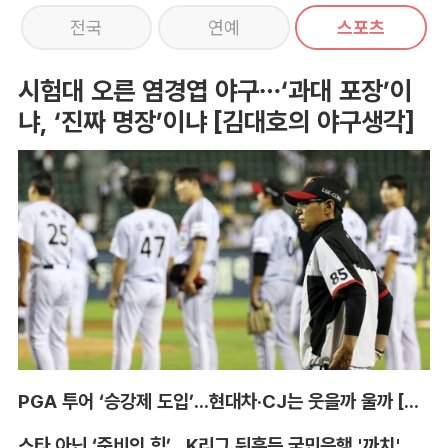
전국
연예
스포츠
시험대 오른 염경엽 야구…‘과대 포장’이
냐, ‘진짜 명장’이냐 [김대호의 야구생각]
PGA 투어 ‘승강제 도입’...현대차·CJ는 웃을까 울까 [박호윤의 IN&OUT]
스타 아닌 ‘준비의 힘’...K리그 뒤흔든 국민은행 '까치' 사단 [이영규의 비욘더매치]