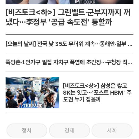
[비즈토크<하>] 그린벨트·군부지까지 꺼
냈다…李정부 '공급 속도전' 통할까
[오늘의 날씨] 전국 낮 35도 무더위 계속…동해안·일부 지역 비
쪽방촌·1인가구 밀집 자치구 폭염에 초긴장…구청장 직접 챙긴다
[비즈토크<상>] 삼성은 쌓고
SK는 잇고…'포스트 HBM' 주
도권 누가 잡을까
정치
경제
사회