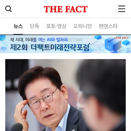
뉴스
단독
포토·영상
오피니언
팬앤스타