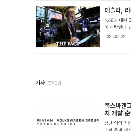
테슬라, 
4.68% 내린 337.80달러에 
이 하락했다. 
전기차 업체 테
2025.02.22
증시에서 테슬라
기사
총92건
폭스바겐그
처 개발 
첨단 영역 기
대한 동계 테스트 내년 1