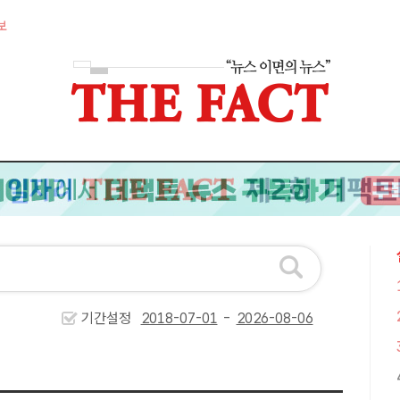
보
기간설정
-