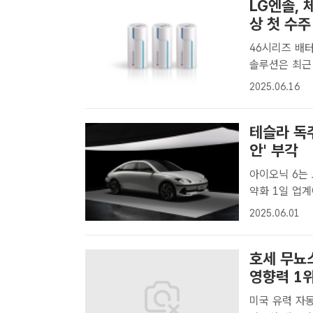
LG엔솔,
상 첫 수주
46시리즈 배터리
솔루션은 최근 
결했다. LG
2025.06.16
기자] LG에너
테슬라 독주
안' 부각
아이오닉 6는 
약화 1일 업계에 따르면 미국 전기차 전문 매체 일렉트렉(Electrek)은 최근
테슬라 모델3
2025.06.01
차의 '아이오닉
호세 무뇨
영향력 1
미국 유력 자동차 