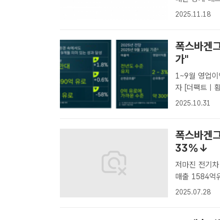
RV 테크 출범
2025.11.18
진행되고 있다
폭스바겐그룹
가"
1~9월 영업이
자 [더팩트ㅣ황지향 기자] 폭스바겐그룹이 올해 1~9월 누적 매출을 소폭 늘
리며 전동화 
2025.10.31
비용과 관세 부
폭스바겐그
33%↓
저마진 전기차 모델 판
매출 1584억
최의종 기자]
2025.07.28
전년 동기 대비