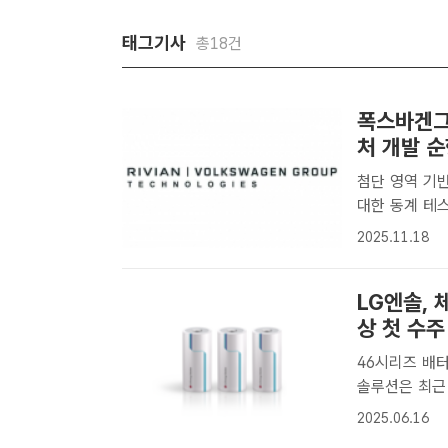
태그기사
총18건
폭스바겐그
처 개발 
첨단 영역 기
대한 동계 테스트 내년 1
RV 테크 출범
2025.11.18
진행되고 있다
LG엔솔,
상 첫 수주
46시리즈 배터리
솔루션은 최근 
결했다. LG
2025.06.16
기자] LG에너