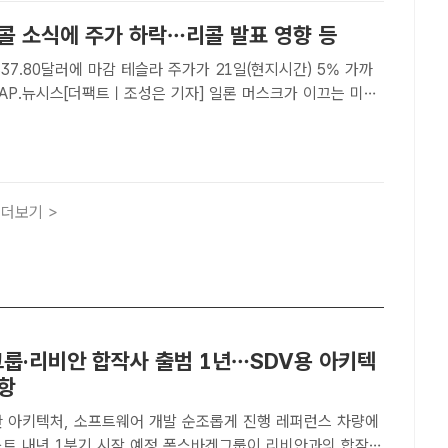
리콜 소식에 주가 하락…리콜 발표 영향 등
마감 테슬라 주가가 21일(현지시간) 5% 가까
/AP.뉴시스[더팩트ㅣ조성은 기자] 일론 머스크가 이끄는 미국
슬라 주가가 21일(현지시간) 5% 가까이 하락했다.이날 뉴욕
 주가는 전날보다 4.68%내린 337.80달러..
더보기 >
룹·리비안 합작사 출범 1년…SDV용 아키텍
순항
반 아키텍처, 소프트웨어 개발 순조롭게 진행 레퍼런스 차량에
분기 시작 예정 폭스바겐그룹이 리비안과의 합작사