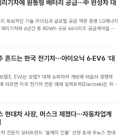
 체리기차에 원통형 배터리 공급…中 완성차 대
 독보적인 기술 리더십과 글로벌 공급 역량 증명 LG에너지
체리기차와 6년간 총 8GWh 규모 46시리즈 공급계약을 체
에너지솔루션 46시리즈 제품. /LG에너지솔루션[더팩트ㅣ최의종
지솔루션이 중국 자동차 업체 체리기차(Chery Autom..
 흔드는 한국 전기차…아이오닉 6·EV6 '대
모델3, EV6는 모델Y 대체 슈퍼차저 개방에 테슬라 경쟁력
와 모델 Y를 대체할 수 있는 경쟁 전기차들을 소개하면서 현대
 6'와 기아의 'EV6'를 대안으로 추천했다. 현대..
스 현대차 사장, 머스크 제쳤다…자동차업계
위
전문지 모터트렌드 '올해의 인물' 선정 호세 무뇨스 현대