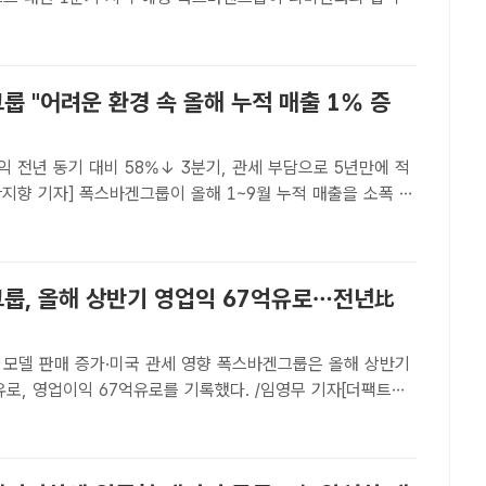
 1년, 미래 SDV를 위한 영역 기반 아키텍처 개발이 순조롭게
고 18일 밝혔다. /폭스바겐그룹코리아[더팩트ㅣ허주열 기..
 "어려운 환경 속 올해 누적 매출 1% 증
익 전년 동기 대비 58%↓ 3분기, 관세 부담으로 5년만에 적
전환과 구조조정의 성과를 이어갔다. 다만 3분기에는 일회성
담이 겹치며 5년 만에 분기 적자를 기록했다.폭스바겐..
룹, 올해 상반기 영업익 67억유로…전년比
매 증가·미국 관세 영향 폭스바겐그룹은 올해 상반기
유로, 영업이익 67억유로를 기록했다. /임영무 기자[더팩트ㅣ
 폭스바겐그룹이 올해 상반기 영업이익 67억유로를 기록했다.
 33% 감소한 수치다.폭스바겐그룹은 올해 상반기 매출 ..