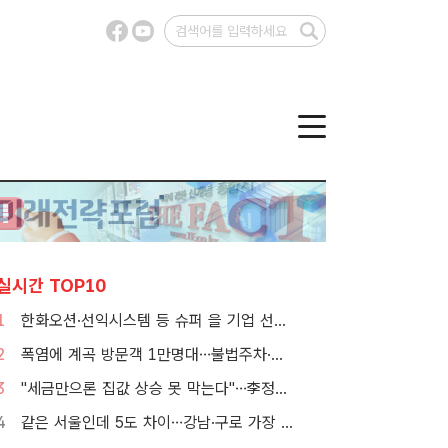
실시간 TOP10
1
한화오션·선익시스템 등 슈퍼 을 기업 선정…200억원 규모 7년 이상 지원
2
폭염에 계곡 방문객 1만명대…불법주차·쓰레기는 골치
3
"세금만으론 집값 상승 못 막는다"…李정부, 공급 물량 확보 총력
4
같은 서울인데 5도 차이…강남·구로 가장 덥고 서대문 낮다