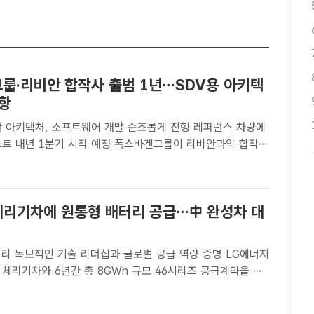
룹·리비안 합작사 출범 1년…SDV용 아키텍
순항
반 아키텍처, 소프트웨어 개발 순조롭게 진행 레퍼런스 차량에
분기 시작 예정 폭스바겐그룹이 리비안과의 합작사
 1년, 미래 SDV를 위한 영역 기반 아키텍처 개발이 순조롭게
고 18일 밝혔다. /폭스바겐그룹코리아[더팩트ㅣ허주열 기..
 체리기차에 원통형 배터리 공급…中 완성차 대
 독보적인 기술 리더십과 글로벌 공급 역량 증명 LG에너지
체리기차와 6년간 총 8GWh 규모 46시리즈 공급계약을 체
에너지솔루션 46시리즈 제품. /LG에너지솔루션[더팩트ㅣ최의종
지솔루션이 중국 자동차 업체 체리기차(Chery Autom..