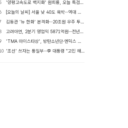
5
'양평고속도로 백지화' 원희룡, 오늘 특검 2차 피의자 조사
6
[오늘의 날씨] 서울 낮 40도 육박…역대 최고 39.6도 위협
7
김동관 '뉴 한화' 본격화…20조원 우주 투자 속도
8
고려아연, 2분기 영업익 5871억원…전년비 126.8%↑
9
'TMA 마이스타상', 방탄소년단·엔믹스 최다 멤버 결선 진출…첫 수상은?
10
'조선' 쓰자는 통일부…李 대통령 "고민 해달라"