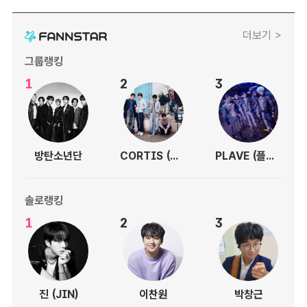
더보기 >
그룹랭킹
1
2
3
방탄소년단
CORTIS (코르티스)
PLAVE (플레이브)
솔로랭킹
1
2
3
진 (JIN)
이찬원
박창근