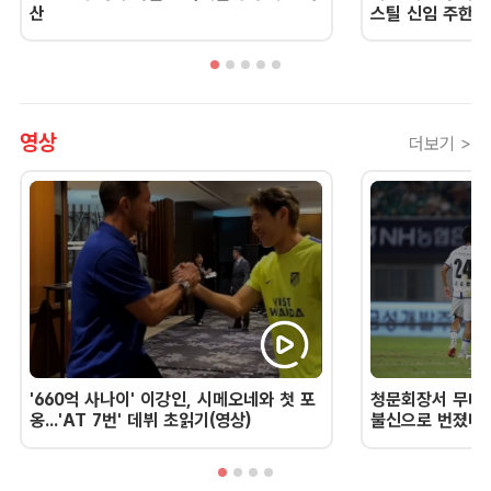
산
스틸 신임 주한 
영상
더보기 >
'660억 사나이' 이강인, 시메오네와 첫 포
청문회장서 무너진
옹...'AT 7번' 데뷔 초읽기(영상)
불신으로 번졌다 