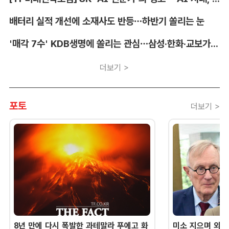
배터리 실적 개선에 소재사도 반등…하반기 쏠리는 눈
'매각 7수' KDB생명에 쏠리는 관심…삼성·한화·교보가 주목하는 이유
더보기 >
포토
더보기 >
8년 만에 다시 폭발한 과테말라 푸에고 화
미소 지으며 외교