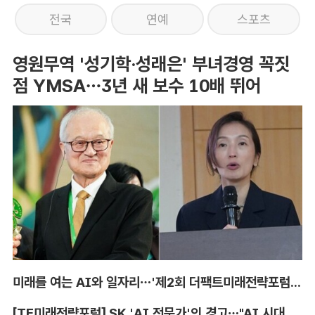
전국
연예
스포츠
영원무역 '성기학·성래은' 부녀경영 꼭짓
점 YMSA…3년 새 보수 10배 뛰어
미래를 여는 AI와 일자리…'제2회 더팩트미래전략포럼' 참가 신청
[TF미래전략포럼] SK 'AI 전문가'의 경고…"AI 시대, 인재 격차 더 커진다"