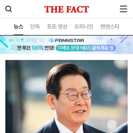
뉴스
단독
포토·영상
오피니언
팬앤스타