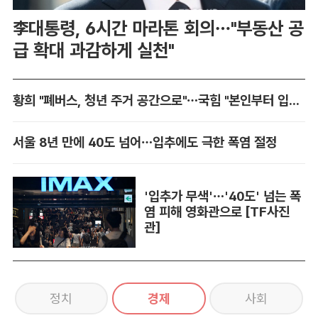
李대통령, 6시간 마라톤 회의…"부동산 공
급 확대 과감하게 실천"
황희 "폐버스, 청년 주거 공간으로"…국힘 "본인부터 입주하라"
서울 8년 만에 40도 넘어…입추에도 극한 폭염 절정
'입추가 무색'…'40도' 넘는 폭
염 피해 영화관으로 [TF사진
관]
정치
경제
사회