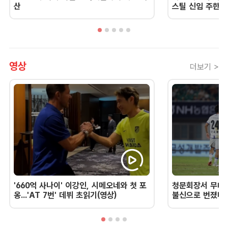
산
스틸 신임 주한 
영상
더보기 >
'660억 사나이' 이강인, 시메오네와 첫 포
청문회장서 무너진
옹...'AT 7번' 데뷔 초읽기(영상)
불신으로 번졌다 