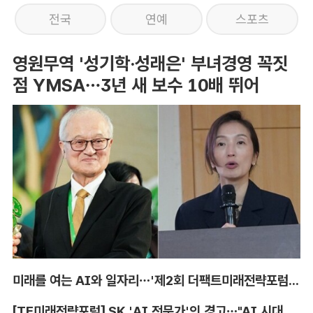
전국
연예
스포츠
영원무역 '성기학·성래은' 부녀경영 꼭짓
점 YMSA…3년 새 보수 10배 뛰어
미래를 여는 AI와 일자리…'제2회 더팩트미래전략포럼' 참가 신청
[TF미래전략포럼] SK 'AI 전문가'의 경고…"AI 시대, 인재 격차 더 커진다"