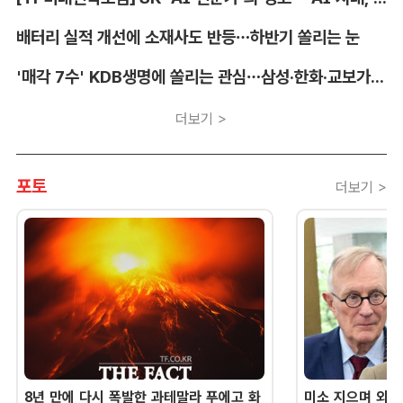
배터리 실적 개선에 소재사도 반등…하반기 쏠리는 눈
'매각 7수' KDB생명에 쏠리는 관심…삼성·한화·교보가 주목하는 이유
더보기 >
포토
더보기 >
8년 만에 다시 폭발한 과테말라 푸에고 화
미소 지으며 외교