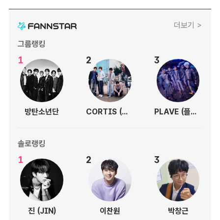
더보기 >
그룹랭킹
1
2
3
방탄소년단
CORTIS (코르티스)
PLAVE (플레이브)
솔로랭킹
1
2
3
진 (JIN)
이찬원
박창근