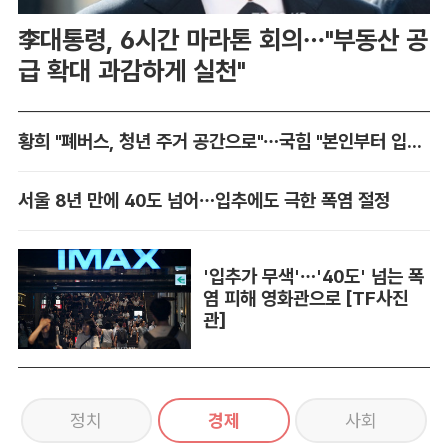
李대통령, 6시간 마라톤 회의…"부동산 공
급 확대 과감하게 실천"
황희 "폐버스, 청년 주거 공간으로"…국힘 "본인부터 입주하라"
서울 8년 만에 40도 넘어…입추에도 극한 폭염 절정
'입추가 무색'…'40도' 넘는 폭
염 피해 영화관으로 [TF사진
관]
정치
경제
사회