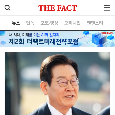
뉴스
단독
포토·영상
오피니언
팬앤스타