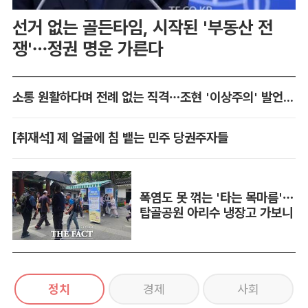
선거 없는 골든타임, 시작된 '부동산 전
쟁'…정권 명운 가른다
소통 원활하다며 전례 없는 직격…조현 '이상주의' 발언 논란
[취재석] 제 얼굴에 침 뱉는 민주 당권주자들
폭염도 못 꺾는 '타는 목마름'…
탑골공원 아리수 냉장고 가보니
정치
경제
사회