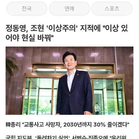
전국
연예
스포츠
정동영, 조현 '이상주의' 지적에 "이상 있
어야 현실 바꿔"
韓총리 "교통사고 사망자, 2030년까지 30% 줄이겠다"
국힘 지도부, '돌려차기 실언' 서범수·진종오에 "윤리위 엄중 조치"