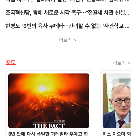
조국혁신당, 靑에 새로운 시각 촉구…"전월세 차관 신설해야"
한병도 "3번의 육사 쿠데타…간과할 수 없는 '사관학교 통합' 명분"
더보기 >
포토
더보기 >
8년 만에 다시 폭발한 과테말라 푸에고 화
미소 지으며 외교