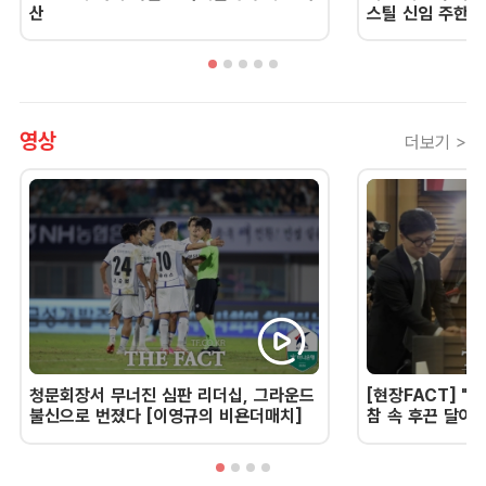
산
스틸 신임 주한 
영상
더보기 >
청문회장서 무너진 심판 리더십, 그라운드
[현장FACT] "한
불신으로 번졌다 [이영규의 비욘더매치]
참 속 후끈 달아