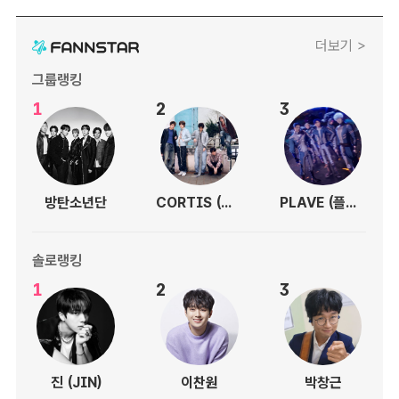
더보기 >
그룹랭킹
1
2
3
방탄소년단
CORTIS (코르티스)
PLAVE (플레이브)
솔로랭킹
1
2
3
진 (JIN)
이찬원
박창근