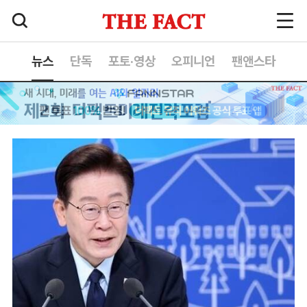
뉴스
단독
포토·영상
오피니언
팬앤스타