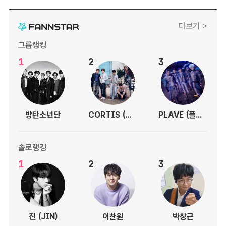
더보기 >
그룹랭킹
1
2
3
방탄소년단
CORTIS (코르티스)
PLAVE (플레이브)
솔로랭킹
1
2
3
진 (JIN)
이찬원
박창근