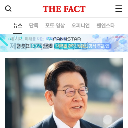
뉴스
단독
포토·영상
오피니언
팬앤스타