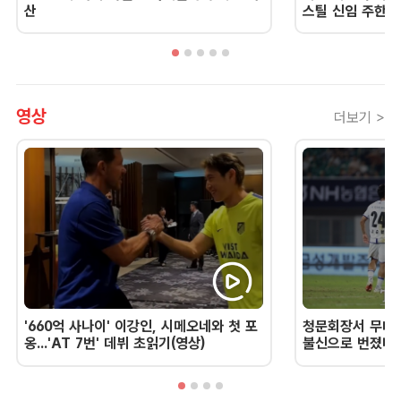
산
스틸 신임 주한 
영상
더보기 >
'660억 사나이' 이강인, 시메오네와 첫 포
청문회장서 무너진
옹...'AT 7번' 데뷔 초읽기(영상)
불신으로 번졌다 