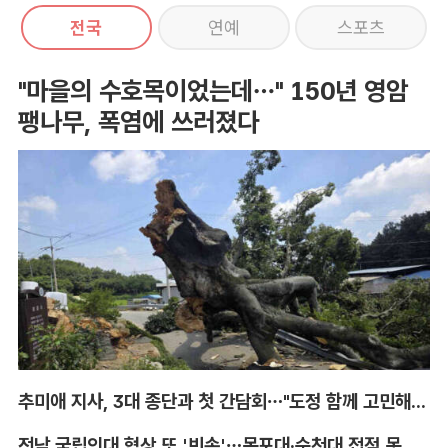
전국
연예
스포츠
"마을의 수호목이었는데…" 150년 영암
팽나무, 폭염에 쓰러졌다
추미애 지사, 3대 종단과 첫 간담회…"도정 함께 고민해달라"
전남 국립의대 협상 또 '빈손'…목포대·순천대 접점 못 찾아