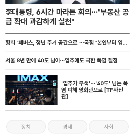
李대통령, 6시간 마라톤 회의…"부동산 공
급 확대 과감하게 실천"
황희 "폐버스, 청년 주거 공간으로"…국힘 "본인부터 입주하라"
서울 8년 만에 40도 넘어…입추에도 극한 폭염 절정
'입추가 무색'…'40도' 넘는 폭
염 피해 영화관으로 [TF사진
관]
정치
경제
사회