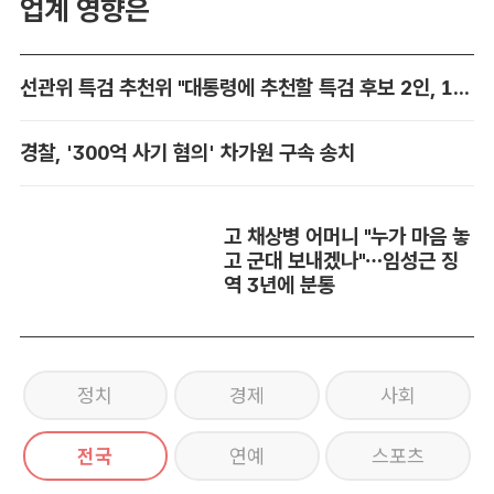
업계 영향은
선관위 특검 추천위 "대통령에 추천할 특검 후보 2인, 14일 확정"
경찰, '300억 사기 혐의' 차가원 구속 송치
고 채상병 어머니 "누가 마음 놓
고 군대 보내겠나"…임성근 징
역 3년에 분통
정치
경제
사회
전국
연예
스포츠