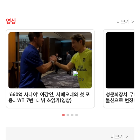
영상
더보기 >
'660억 사나이' 이강인, 시메오네와 첫 포
청문회장서 무너진
옹...'AT 7번' 데뷔 초읽기(영상)
불신으로 번졌다 
더보기 >