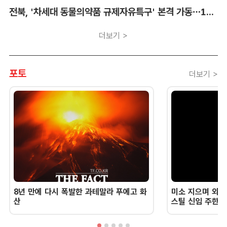
전북, '차세대 동물의약품 규제자유특구' 본격 가동…11개 기업 1273억 투자
더보기 >
포토
더보기 >
8년 만에 다시 폭발한 과테말라 푸에고 화
미소 지으며 외교
산
스틸 신임 주한 