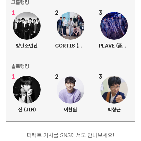
그룹랭킹
1
2
3
방탄소년단
CORTIS (코르티스)
PLAVE (플레이브)
솔로랭킹
1
2
3
진 (JIN)
이찬원
박창근
더팩트 기사를 SNS에서도 만나보세요!