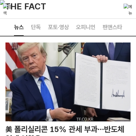
뉴스
단독
포토·영상
오피니언
팬앤스타
美 폴리실리콘 15% 관세 부과…반도체