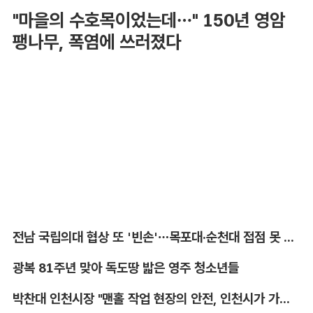
"마을의 수호목이었는데…" 150년 영암
팽나무, 폭염에 쓰러졌다
전남 국립의대 협상 또 '빈손'…목포대·순천대 접점 못 찾아
광복 81주년 맞아 독도땅 밟은 영주 청소년들
박찬대 인천시장 "맨홀 작업 현장의 안전, 인천시가 가장 앞장서겠다"