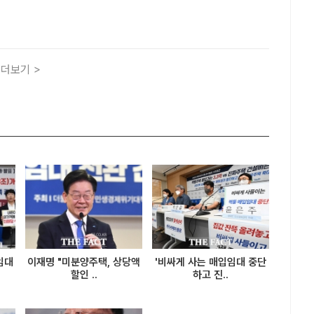
값이 오른 경기도 화성시 동탄구·용인시 기흥구·구리시 3곳을
거래허가구역으로 묶는 초강수 정책을 발표했다. ..
더보기 >
임대
이재명 "미분양주택, 상당액
'비싸게 사는 매입임대 중단
할인 ..
하고 진..