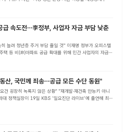
오후 서울 중구 은행회관에서 열린 제59차 세제발전심의위원회
발언 하고 있다. /박상민 기자[더팩트 | 김태환 ..
공급 속도전…李정부, 사업자 자금 부담 낮춘
려 청년층 주거 부담 줄일 것" 이재명 정부가 오피스텔
주택 등 비(非)아파트 공급 확대를 위해 민간 사업자의 자금
 지원방안을 20일부터 전면 시행한다. /뉴시스[더팩트｜이중
명 정부가 오피스텔과 도시형생활주택 등 비(非)아파트 ..
동산, 국민께 죄송…공급 모든 수단 동원"
 요건 굉장히 녹록지 않은 상황" "재개발·재건축 만능키 아니
황과 관련해 "많은 국민들에게 죄송하다"며 "수급 등 여러 요
록지 않은 상황이라 무겁게 생각하고 있다"고 말했다...