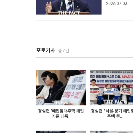
큰 폭으로 집
2026.07.03
규제지역·토지
포토기사
총7건
경실련 '매입임대주택 매입
경실련 "서울·경기 매입
기준 대폭..
주택 중..