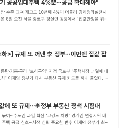
장기 공공임대주택 4%뿐…공급 확대해야"
 수준 그쳐 재고도 10년째 4%대 머물러 경제정의실천시
)은 8일 오전 서울 종로구 경실련 강당에서 '집값안정을 위한
 확대 촉구 기자회견'을 열었다. /이다빈 기자[더팩트ㅣ이다빈
 임대료로 장기간 거주할 수 있는 공공임대주택이 전체 주택
하>] 규제 또 꺼낸 李 정부…이번엔 집값 잡
동탄·기흥·구리 '토허구역' 지정 국토부 "주택시장 과열에 대
 꺼내 들었다. 서
탄·기흥·구리까지 규제지역으로 지정하고 대출·세금·거래를 동
사진은 이재명 대통령. /뉴시스☞<상>..
집값에 또 규제…李정부 부동산 정책 시험대
 묶여…수도권 과열 확산 '고강도 처방' 경기권 연접지역 매
주택 공급 신호…시장 신뢰 중요한 변수 이재명 정부가 최근