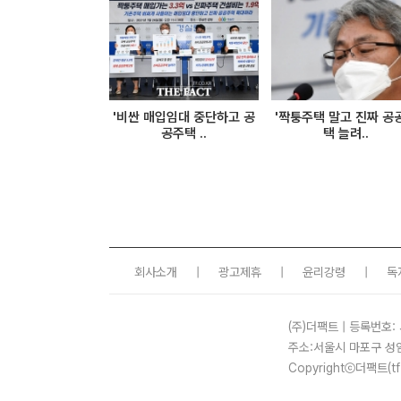
'비싼 매입임대 중단하고 공
'짝퉁주택 말고 진짜 공
공주택 ..
택 늘려..
회사소개
|
광고제휴
|
윤리강령
|
독
(주)더팩트 | 등록번호: 
주소:서울시 마포구 성
Copyrightⓒ더팩트(