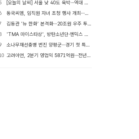
5
[오늘의 날씨] 서울 낮 40도 육박…역대 최고 39.6도 위협
6
동국씨엠, 임직원 자녀 초청 행사 개최…생산현장 체험 기회
7
김동관 '뉴 한화' 본격화…20조원 우주 투자 속도
8
'TMA 마이스타상', 방탄소년단·엔믹스 최다 멤버 결선 진출…첫 수상은?
9
소나무재선충병 번진 양평군…경기 첫 특별방제구역 지정
10
고려아연, 2분기 영업익 5871억원…전년비 126.8%↑