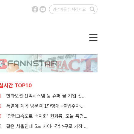
실시간 TOP10
1
한화오션·선익시스템 등 슈퍼 을 기업 선정…200억원 규모 7년 이상 지원
2
폭염에 계곡 방문객 1만명대…불법주차·쓰레기는 골치
3
'양평고속도로 백지화' 원희룡, 오늘 특검 2차 피의자 조사
4
같은 서울인데 5도 차이…강남·구로 가장 덥고 서대문 낮다