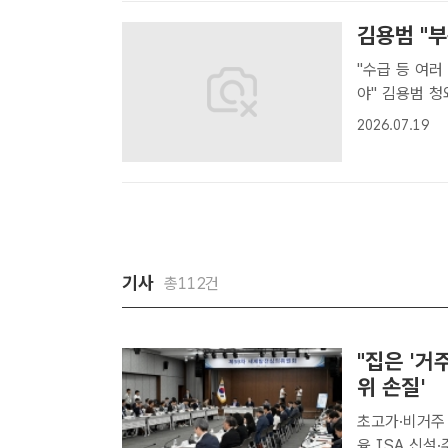
김용범 "부
"수급 등 여러
야" 김용범 청와대 정책실장이 19일 KBS '일요진단 라이브'에 출연해 최근
부동산 시장 상
2026.07.19
건이 굉장히 녹
기사
총112건
"집은 '거
위 손질'
초고가·비거주
융 ISA 신설·주가