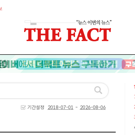
보
기간설정
-