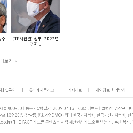
공주
[TF사진관] 정부, 2022년
까지 ..
더보기 >
자1:1문의
|
유해게시물신고
|
기사제보
|
개인정보 처리방침
|
서울아00910 | 등록ㆍ발행일자: 2009.07.13 | 제호: 더팩트 | 발행인: 김상규 | 편
암로 189 20층 (상암동,중소기업DMC타워) | 한국기자협회, 한국사진기자협회,
tf.co.kr) THE FACT의 모든 콘텐츠는 지적 재산권법의 보호를 받는 바, 무단 복