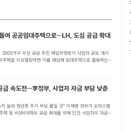
사들여 공공임대주택으로…LH, 도심 공급 확대
구 우선 공급 추진 매입약정방식 사업자 공모 개시
 비주택을 리모델링하면 이를 매입해 임대주택으로 활용하는
변경 리모델링 매입약정방식 사업' 공모를 본격 시행한다.
이중삼 기자] 도심 곳곳의 공실 상가와 오피스가 청년·신혼부..
공급 속도전…李정부, 사업자 자금 부담 낮춘
려 청년층 주거 부담 줄일 것" 이재명 정부가 오피스텔
주택 등 비(非)아파트 공급 확대를 위해 민간 사업자의 자금
 지원방안을 20일부터 전면 시행한다. /뉴시스[더팩트｜이중
명 정부가 오피스텔과 도시형생활주택 등 비(非)아파트 ..