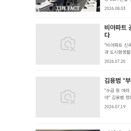
차관이 3일 
2026.08.03
에 참석해 모두
비아파트 
다
"비아파트 신속히 늘
과 도시형생활
부담을 줄이는
2026.07.20
삼 기자] 이재
김용범 "부
"수급 등 여러
야" 김용범 청와대 정책실장이 19일 KBS '일요진단 라이브'에 출연해 최근
부동산 시장 상
2026.07.19
건이 굉장히 녹