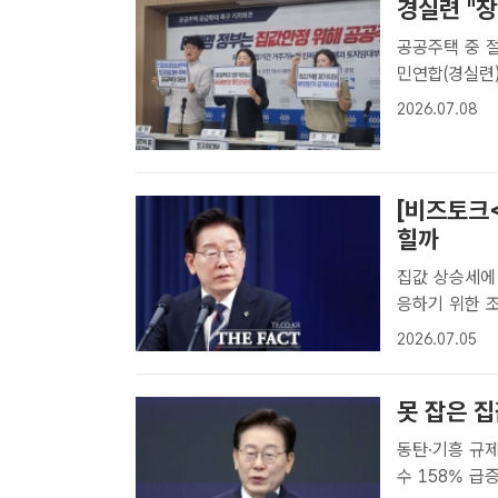
경실련 "
공공주택 중 절반
민연합(경실련
공공주택 공급
2026.07.08
기자] 저렴한
의..
[비즈토크<
힐까
집값 상승세에 
응하기 위한 조치" 이재명 정부가 다시 부동산 규제 카드를
울에 이어 동
2026.07.05
시에 조였다. 
못 잡은 
동탄·기흥 규제
수 158% 급증 