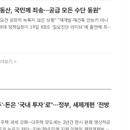
동산, 국민께 죄송…공급 모든 수단 동원"
 요건 굉장히 녹록지 않은 상황" "재개발·재건축 만능키 아니
황과 관련해 "많은 국민들에게 죄송하다"며 "수급 등 여러 요
록지 않은 상황이라 무겁게 생각하고 있다"고 말했다...
더보기 >
주'·돈은 '국내 투자'로"…정부, 세제개편 '전방
 주택 과세 강화…다주택 양도세는 2년간 한시 완화 생산적금
 누르기 차단…지방·청년·민생 지원 이형일 재정경제부 1