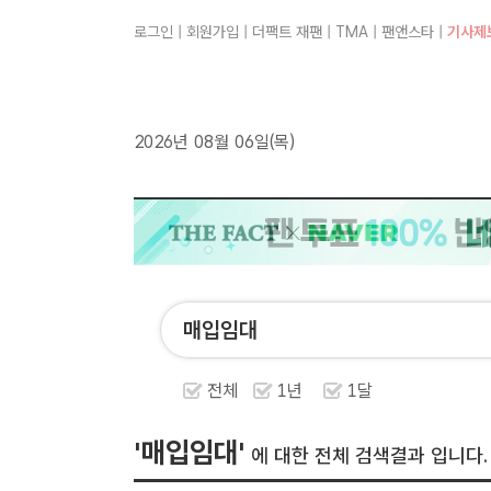
로그인
|
회원가입
|
더팩트 재팬
|
TMA
|
팬앤스타
|
기사제
2026년 08월 06일(목)
전체
1년
1달
'매입임대'
에 대한 전체 검색결과 입니다.