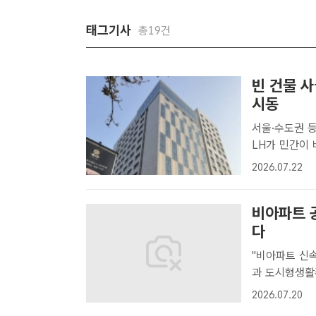
태그기사
총19건
빈 건물 
시동
서울·수도권 등 2000가
LH가 민간이
'비주택 용도
2026.07.22
/LH[더팩트｜
비아파트 
다
"비아파트 신속히 늘
과 도시형생활
부담을 줄이는
2026.07.20
삼 기자] 이재