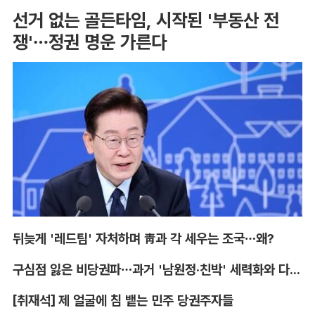
선거 없는 골든타임, 시작된 '부동산 전
쟁'…정권 명운 가른다
뒤늦게 '레드팀' 자처하며 靑과 각 세우는 조국…왜?
구심점 잃은 비당권파…과거 '남원정·친박' 세력화와 다른 점은
[취재석] 제 얼굴에 침 뱉는 민주 당권주자들