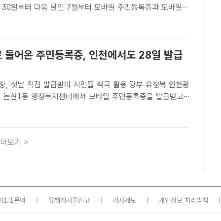
부터 모바일 주민등록증과 모바일
으로도 휴대전화 개통을 할 수 있게 된다. /남윤호 기자[더팩
기자] 과학기술정보통신부는 다음 달부터 휴대전화 개통을 ..
 들어온 주민등록증, 인천에서도 28일 발급
 첫날 직접 발급받아 시민들 적극 활용 당부 유정복 인천광
일 논현1동 행정복지센터에서 모바일 주민등록증을 발급받고
광역시[더팩트ㅣ인천=정찬흥 기자] 휴대전화에 주민등록증을 저
 '모바일 주민등록증'이 28일부터 인천시 전역에서 발급된다.
더보기 >
자1:1문의
|
유해게시물신고
|
기사제보
|
개인정보 처리방침
|