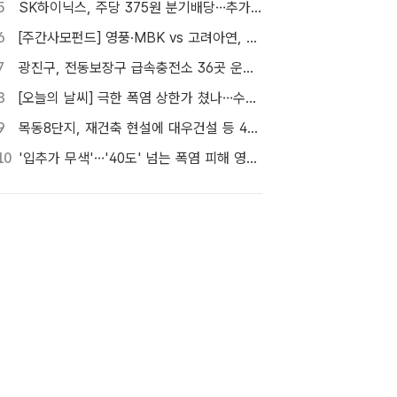
5
SK하이닉스, 주당 375원 분기배당…추가 주주환원 예고
6
[주간사모펀드] 영풍·MBK vs 고려아연, 美 제련소 이름 두고 고발전
7
광진구, 전동보장구 급속충전소 36곳 운영…수리비도 지원
8
[오늘의 날씨] 극한 폭염 상한가 쳤나…수도권 소나기, 동해안에 폭우
9
목동8단지, 재건축 현설에 대우건설 등 4곳…경쟁 입찰 성사될까
10
'입추가 무색'…'40도' 넘는 폭염 피해 영화관으로 [TF사진관]