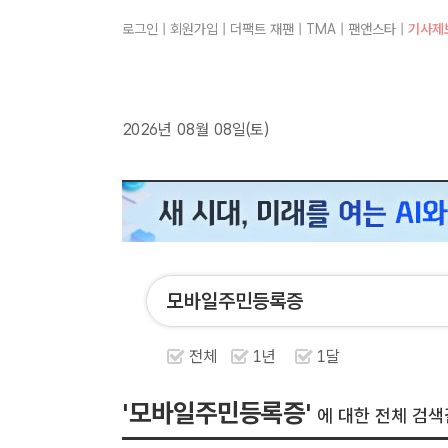
로그인
|
회원가입
|
더팩트 재팬
|
TMA
|
팬앤스타
|
기사제
2026년 08월 08일(토)
전체
1년
1달
'모바일주민등록증'
에 대한 전체 검색