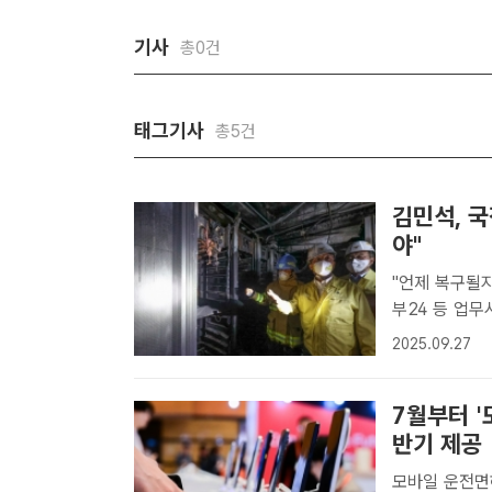
기사
총0건
태그기사
총5건
김민석, 
야"
"언제 복구될지
부24 등 업무시스템 647개 중
원관리원(국정
2025.09.27
달라고 주문했다
이..
7월부터 
반기 제공
모바일 운전면허