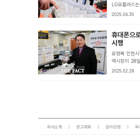
LG유플러스는 30일부터 다음 달인 7월
국가보흔등록증
2025.06.30
트 | 김태환 
휴대폰으로
시행
유정복 인천시장,
역시장이 28
있다. /인천
2025.02.28
장해 사용하는
주민등..
회사소개
|
광고제휴
|
윤리강령
|
독