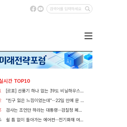
실시간 TOP10
1
[르포] 선풍기 하나 없는 39도 비닐하우스…이주노동자의 '악몽같은 폭염'
2
"친구 잃은 느낌이었는데"…22일 만에 문 연 홈플러스 가보니[TF현장]
3
검사는 조언만 하라는 대통령…검찰청 폐지 앞둔 합수본 '딜레마'
4
쉴 틈 없이 돌아가는 에어컨…전기화재 여름철에 몰린다