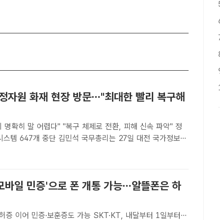
국정자원 화재 현장 방문…"최대한 빨리 복구해
 명확히 말 어렵다" "복구 체제로 전환, 피해 신속 파악" 정
단 김민석 국무총리는 27일 대전 국가정보자
자원) 화재 현장을 찾아 국가정보시스템 복구에 총력을 다해
. 이번 화재에 따라 정부24 등 647개의 정부 업무시스템
'모바일 민증'으로 폰 개통 가능…알뜰폰은 하
증 이어 민증·보훈증도 가능 SKT·KT, 내달부터 1일부터…