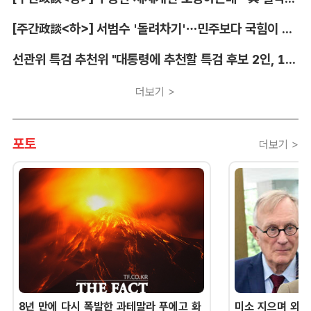
[주간政談<하>] 서범수 '돌려차기'…민주보다 국힘이 더 발끈
선관위 특검 추천위 "대통령에 추천할 특검 후보 2인, 14일 확정"
더보기 >
포토
더보기 >
8년 만에 다시 폭발한 과테말라 푸에고 화
미소 지으며 외교