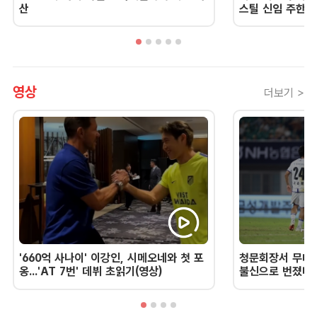
산
스틸 신임 주한 
영상
더보기 >
'660억 사나이' 이강인, 시메오네와 첫 포
청문회장서 무너진
옹...'AT 7번' 데뷔 초읽기(영상)
불신으로 번졌다 