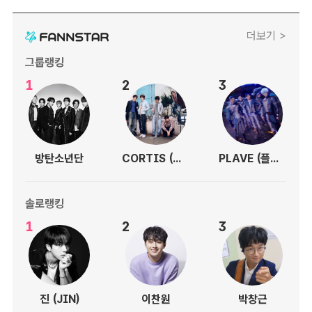
더보기 >
그룹랭킹
1
2
3
방탄소년단
CORTIS (코르티스)
PLAVE (플레이브)
솔로랭킹
1
2
3
진 (JIN)
이찬원
박창근