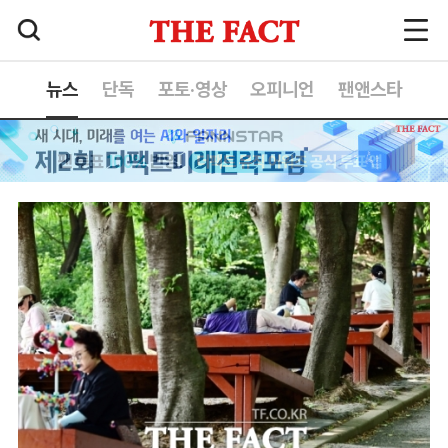
뉴스
단독
포토·영상
오피니언
팬앤스타