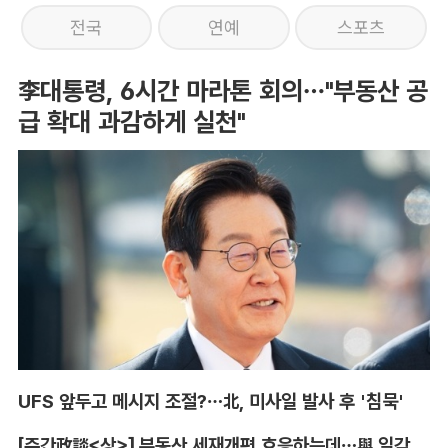
전국
연예
스포츠
李대통령, 6시간 마라톤 회의…"부동산 공
급 확대 과감하게 실천"
UFS 앞두고 메시지 조절?…北, 미사일 발사 후 '침묵'
[주간政談<상>] 부동산 세재개편 호응하는데…與 일각의 속내