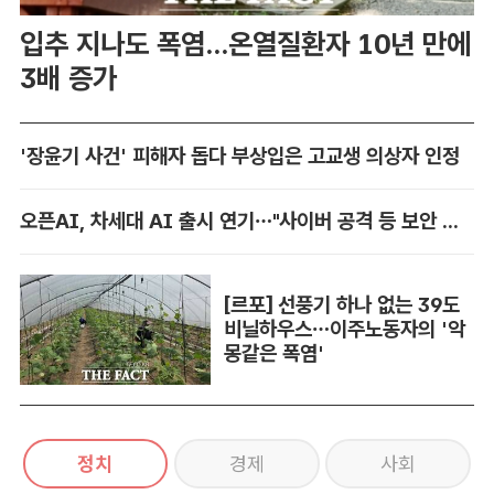
입추 지나도 폭염...온열질환자 10년 만에
3배 증가
'장윤기 사건' 피해자 돕다 부상입은 고교생 의상자 인정
오픈AI, 차세대 AI 출시 연기…"사이버 공격 등 보안 위험"
[르포] 선풍기 하나 없는 39도
비닐하우스…이주노동자의 '악
몽같은 폭염'
정치
경제
사회