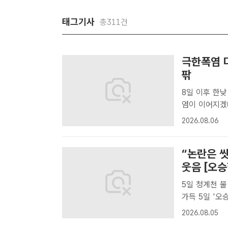
태그기사
총311건
극한폭염 다
팎
8일 이후 한낮 최고
염이 이어지겠
어오르고 있다.
2026.08.06
더위가 주말부터
“논란은 
웃음 [오승
5일 청계천 물 첨벙첨벙 행
가득 5일 '오승혁의 현장'은 서울 종로구에 위치한 청계천을 찾았다. 물에서
아이들이 뛰노
2026.08.05
=오승혁 기자[