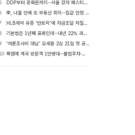
5
DDP부터 광화문까지…서울 걷자 페스티벌 참가자 5000명 모집
6
李, 나흘 만에 또 부동산 회의…집값 안정 승부처 '공급' 점검
7
HLB제약 유증 '반토막'에 자금조달 차질…R&D 줄이고 채무상환금 제외
8
기본법은 1년째 표류인데…내년 22% 과세 강행, 가상자산 투자자 반발 확산
9
'여론조사비 대납' 오세훈 2심 21일 첫 공판…1심 당선무효형
10
폭염에 계곡 방문객 1만명대…불법주차·쓰레기는 골치