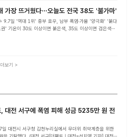
대 가장 뜨거웠다…오늘도 전국 38도 '불가마'
9.7일 '역대 1위' 중부 호우, 남부 폭염·가뭄 '양극화' '붉다
권' 기온이 30도 이상이면 붉은색, 35도 이상이면 검은색으
더팩트ㅣ이라진 기자] 7월 전국 평균 열대야일수가 역대 1위
평균기온은 역대 3위였다. 8월 들어서도 폭..
더보기 >
 대전 서구에 폭염 피해 성금 5235만 원 전
7일 대전시 서구청 갑천누리실에서 무더위 취약계층을 위한
 원을 기탁했다. /대전 서구[더팩트ㅣ대전=선치영 기자] 대전