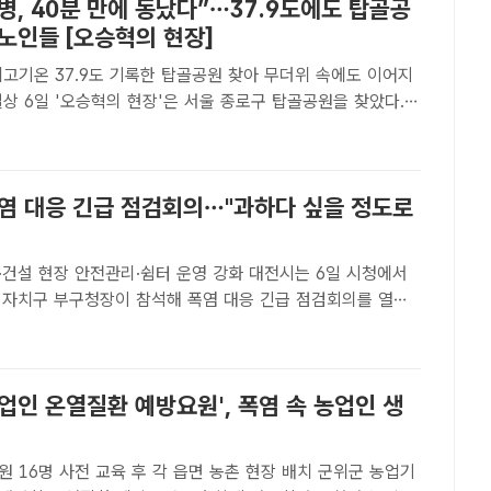
0병, 40분 만에 동났다”…37.9도에도 탑골공
노인들 [오승혁의 현장]
온 37.9도 기록한 탑골공원 찾아 무더위 속에도 이어지
공원을 찾았다.
층의 온열 질환 방지를 위해 배포된 아리수 1000병이 40분
 /탑골공원=오승혁 기자[더팩트｜서울 탑골공원=오승혁..
폭염 대응 긴급 점검회의…"과하다 싶을 정도로
현장 안전관리·쉼터 운영 강화 대전시는 6일 시청에서
개 자치구 부구청장이 참석해 폭염 대응 긴급 점검회의를 열었
더팩트ㅣ대전=선치영 기자] 대전시는 6일 시청에서 실·국장과
구청장이 참석해 폭염 대응 긴급 점검회의를 열었다.이..
업인 온열질환 예방요원', 폭염 속 농업인 생
6명 사전 교육 후 각 읍면 농촌 현장 배치 군위군 농업기