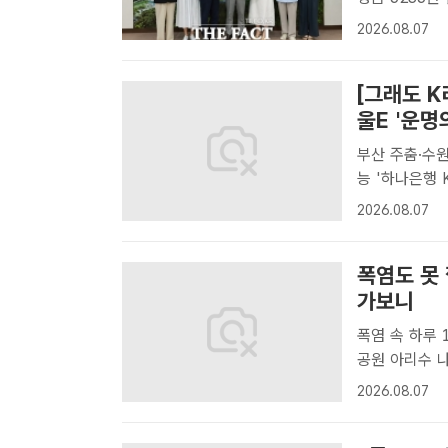
시 서구는 7
2026.08.07
위한 성금 52
여 명이..
[그래도 K
울E '운명
부산 주춤·수원 선두 속
능 '하나은행 K리그2
을 일으키고 
2026.08.07
3연승과 함께 
폭염도 못
가보니
폭염 속 하루 
공원 아리수 
자 등 폭염 
2026.08.07
있다. 지난 6
앞에서..