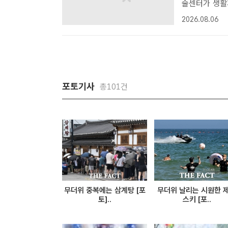
술센터가 생활
들에게 폭염 예
2026.08.06
ㅣ군위=정창구
다...
포토기사
총101건
무더위 중복에는 삼계탕 [포
무더위 날리는 시원한 
토]..
스키 [포..