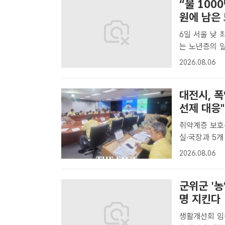
“물 100
원에 남은 
6일 서울 낮 최고기
는 노년층의 일상 6일 '오승혁의 현장'은 서울 종로구 탑골
무더위 속 노년
2026.08.06
만에 동났다.
대전시, 
선제 대응"
취약계층 보호·건설 
실·국장과 5
다. /대전시[
2026.08.06
5개 자치구 부
군위군 '농
명 지킨다
생활개선회 임원 1