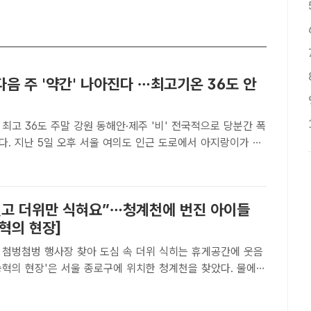
음 주 '약간' 나아진다 …최고기온 36도 안
 36도 주말 강원 동해안·제주 '비' 전국적으로 당분간 폭
다. 지난 5일 오후 서울 여의도 인근 도로에서 아지랑이가 피
 /이새롬 기자[더팩트ㅣ이라진 기자] 40도에 육박하던 극한
 약간 누그러질 것으로 보인다. 다만 무더위와 열대..
씻고 더위만 식혀요”…청계천에 번진 아이들
혁의 현장]
사장 찾아 도심 속 더위 식히는 휴게공간에 웃음
는 가운데 물속에서는 물고기가 바삐 움직이고 있다. /청계천
더팩트｜청계천=오승혁 기자] "딸랑딸랑, 찰랑찰랑."바..