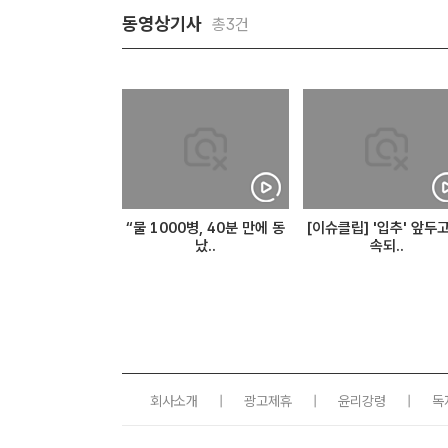
동영상기사
총3건
“물 1000병, 40분 만에 동
[이슈클립] '입추' 앞두고
났..
속되..
회사소개
|
광고제휴
|
윤리강령
|
독