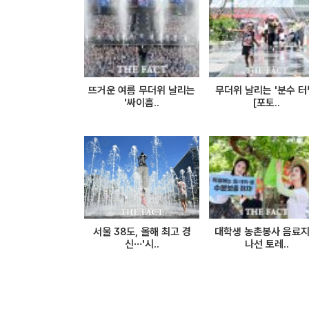
뜨거운 여름 무더위 날리는
무더위 날리는 '분수 터
'싸이흠..
[포토..
서울 38도, 올해 최고 경
대학생 농촌봉사 음료
신…'시..
나선 토레..