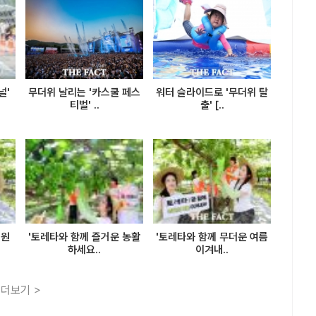
널'
무더위 날리는 '카스쿨 페스
워터 슬라이드로 '무더위 탈
티벌' ..
출' [..
지원
'토레타와 함께 즐거운 농활
'토레타와 함께 무더운 여름
하세요..
이겨내..
더보기 >