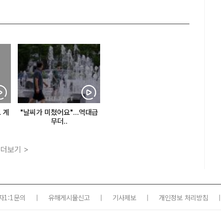
 계
"날씨가 미쳤어요"...역대급
무더..
더보기 >
자1:1문의
|
유해게시물신고
|
기사제보
|
개인정보 처리방침
|