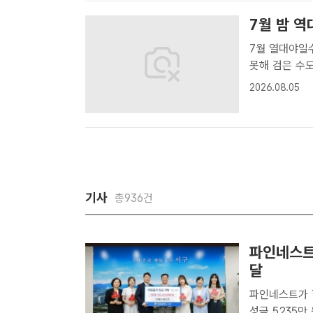
7월 밤 역
7월 열대야일수 
못해 검은 수도
로 표시된다.[
2026.08.05
를 기록했다. 
기사
총936건
파인네스트,
달
파인네스트가 
성금 5235만