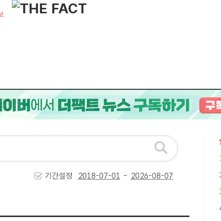
보
기간설정
-