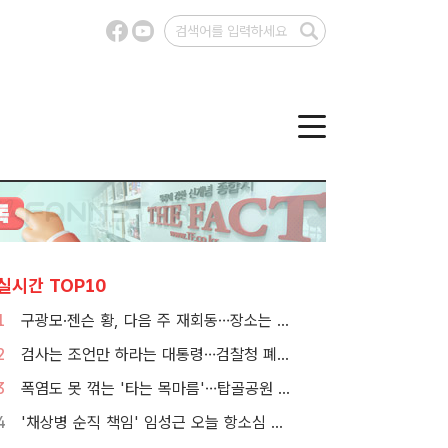
실시간 TOP10
1
구광모·젠슨 황, 다음 주 재회동…장소는 실리콘밸리
2
검사는 조언만 하라는 대통령…검찰청 폐지 앞둔 합수본 '딜레마'
3
폭염도 못 꺾는 '타는 목마름'…탑골공원 아리수 냉장고 가보니
4
'채상병 순직 책임' 임성근 오늘 항소심 선고…1심 징역 3년