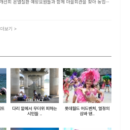
개선회 온열질환 예방요원들과 함께 마을회관을 찾아 농업인
방 수칙을 안내하고 기념 촬영을 하고 있다. /군위군[더팩트
 기자] "할머니, 지금은 일하실 시간이 아니라 쉬실 시간입니
더보기 >
제트
다리 밑에서 무더위 피하는
롯데월드 어드벤처, 열정의
시민들 ..
삼바 댄..