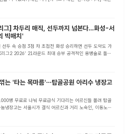
일 구청 갑천누리실에서 파인네스트로부터 무더위 취약계층을
35만 원을 지정 기탁받았다.기탁금은 해당 회사 임직원 100
리그] 차두리 매직, 선두까지 넘본다...화성-서
의 빅매치'
 승점 3점 차 초접전 화성 승리하면 선두 도약도 가
 2026' 21라운드 최대 승부 공격적인 용병술로 돌풍
있는 화성FC의 차두리 감독은 7일 서울 이랜드와 맞대결에서
선두 도약까지 넘보고 있다./K리그[더팩트 | 박순규..
 꺾는 '타는 목마름'…탑골공원 아리수 냉장고
1000병 무료로 나눠 무료급식 기다리는 어르신들 몰려 탑골
나눔냉장고는 서울시가 결식 어르신과 거리 노숙인, 이동노동
취약계층의 수분 섭취를 돕기 위해 지난달 13일부터 운영하고
일 오전 10시30분 서울 종로구 탑골공원 아리수 나눔냉장고