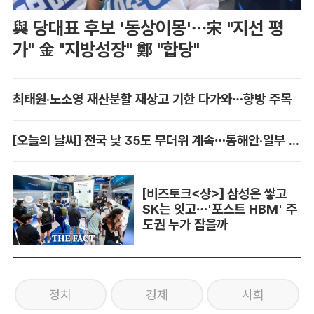
與 당대표 후보 '동상이몽'…宋 "지선 평
가" 金 "지방성장" 鄭 "합당"
최태원·노소영 재산분할 재상고 기한 다가와…향방 주목
[오늘의 날씨] 전국 낮 35도 무더위 계속…동해안·일부 지역 비
[비즈토크<상>] 삼성은 쌓고
SK는 잇고…'포스트 HBM' 주
도권 누가 잡을까
정치
경제
사회