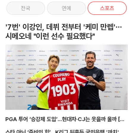
전국
연예
스포츠
'7번' 이강인, 데뷔 전부터 '케미 만렙'…
시메오네 "이런 선수 필요했다"
PGA 투어 ‘승강제 도입’...현대차·CJ는 웃을까 울까 [박호윤의 IN&OUT]
스타 아닌 ‘준비의 힘’...K리그 뒤흔든 국민은행 '까치' 사단 [이영규의 비욘더매치]