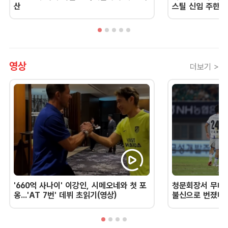
산
스틸 신임 주한 
영상
더보기 >
'660억 사나이' 이강인, 시메오네와 첫 포
청문회장서 무너진
옹...'AT 7번' 데뷔 초읽기(영상)
불신으로 번졌다 