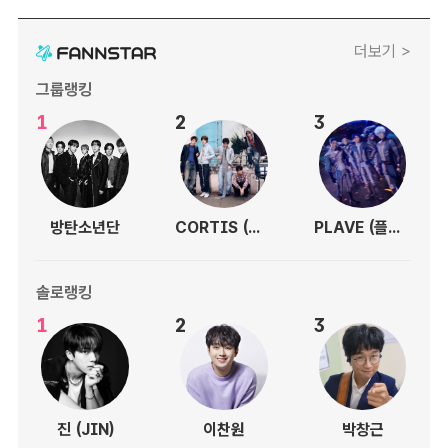
더보기 >
그룹랭킹
1
2
3
방탄소년단
CORTIS (코르티스)
PLAVE (플레이브)
솔로랭킹
1
2
3
진 (JIN)
이찬원
박창근