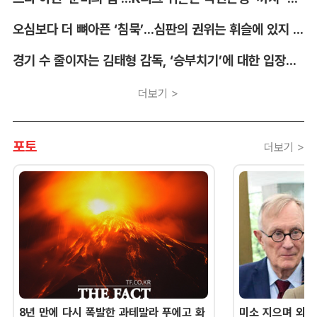
오심보다 더 뼈아픈 ‘침묵’...심판의 권위는 휘슬에 있지 않다 [박순규의 창]
경기 수 줄이자는 김태형 감독, ‘승부치기’에 대한 입장부터 밝혀야 [김대호의 야구생각]
더보기 >
포토
더보기 >
8년 만에 다시 폭발한 과테말라 푸에고 화
미소 지으며 외교