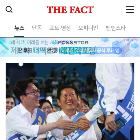
뉴스
단독
포토·영상
오피니언
팬앤스타