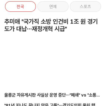
전국
연예
스포츠
추미애 "국가직 소방 인건비 1조 원 경기
도가 대납…재정개혁 시급"
울릉군 자유게시판 사실상 운영 중단…"폐쇄" vs "소통창구 지켜야"
"81년 지나도 끝나지 않은 고통"…경기도의회 울린 핵 피해자의 증언