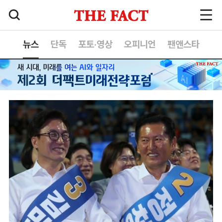
뉴스
단독
포토·영상
오피니언
팬앤스타