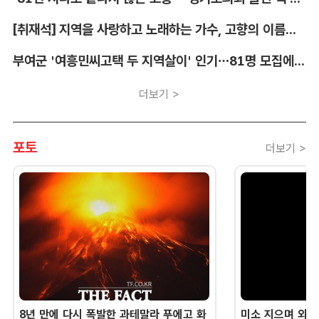
[취재석] 지역을 사랑하고 노래하는 가수, 고향의 이름을 남긴다
부여군 '여흥민씨고택 두 지역살이' 인기…81명 모집에 712명 몰려
더보기 >
포토
더보기 >
8년 만에 다시 폭발한 과테말라 푸에고 화
미소 지으며 외교