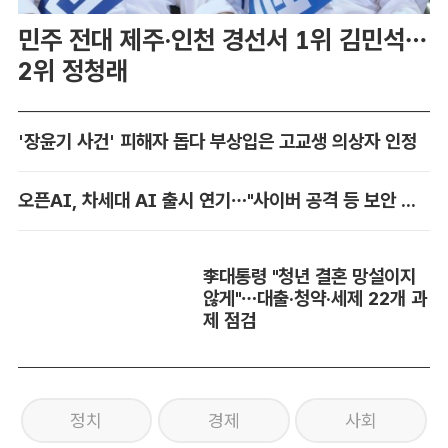
민주 전대 제주·인천 경선서 1위 김민석…
2위 정청래
'장윤기 사건' 피해자 돕다 부상입은 고교생 의상자 인정
오픈AI, 차세대 AI 출시 연기…"사이버 공격 등 보안 위험"
李대통령 "청년 결혼 망설이지
않게"…대출·청약·세제 22개 과
제 점검
정치
경제
사회