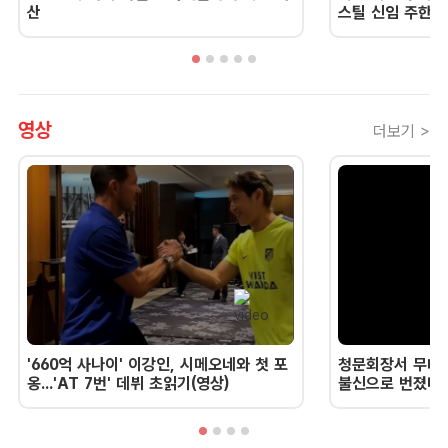
산
스틸 신임 주한 
영상
더보기 >
'660억 사나이' 이강인, 시메오네와 첫 포
청문회장서 무너진
옹...'AT 7번' 데뷔 초읽기(영상)
불신으로 번졌다 