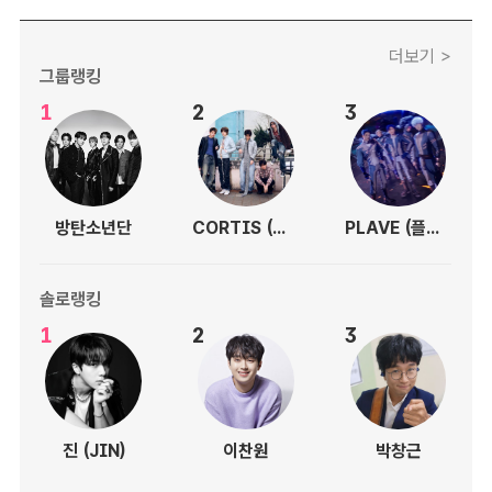
더보기 >
그룹랭킹
1
2
3
방탄소년단
CORTIS (코르티스)
PLAVE (플레이브)
솔로랭킹
1
2
3
진 (JIN)
이찬원
박창근