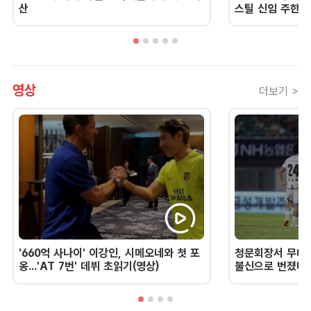
산
스틸 신임 주한 
영상
더보기 >
'660억 사나이' 이강인, 시메오네와 첫 포
청문회장서 무너진
옹...'AT 7번' 데뷔 초읽기(영상)
불신으로 번졌다 