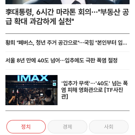
李대통령, 6시간 마라톤 회의…"부동산 공
급 확대 과감하게 실천"
황희 "폐버스, 청년 주거 공간으로"…국힘 "본인부터 입주하라"
서울 8년 만에 40도 넘어…입추에도 극한 폭염 절정
'입추가 무색'…'40도' 넘는 폭
염 피해 영화관으로 [TF사진
관]
정치
경제
사회