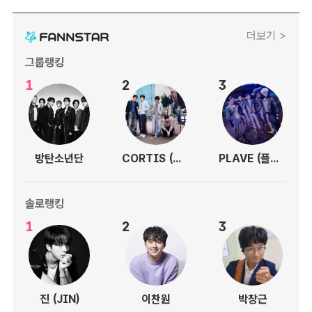
더보기 >
그룹랭킹
1
2
3
방탄소년단
CORTIS (코르티스)
PLAVE (플레이브)
솔로랭킹
1
2
3
진 (JIN)
이찬원
박창근