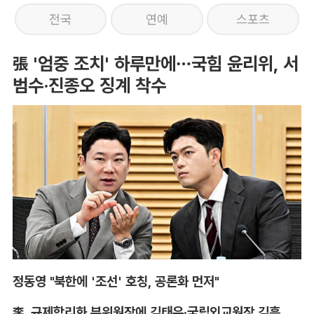
전국
연예
스포츠
張 '엄중 조치' 하루만에…국힘 윤리위, 서
범수·진종오 징계 착수
정동영 "북한에 '조선' 호칭, 공론화 먼저"
李, 규제합리화 부위원장에 김태유·국립외교원장 김흥규 임명