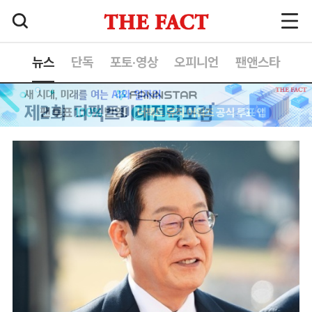
뉴스
단독
포토·영상
오피니언
팬앤스타