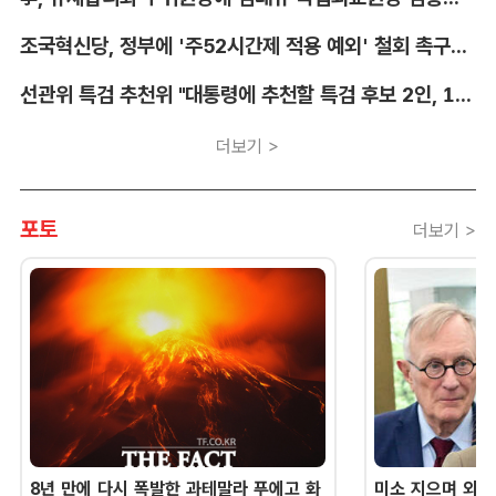
조국혁신당, 정부에 '주52시간제 적용 예외' 철회 촉구…"흥정 대상 아냐"
선관위 특검 추천위 "대통령에 추천할 특검 후보 2인, 14일 확정"
더보기 >
포토
더보기 >
8년 만에 다시 폭발한 과테말라 푸에고 화
미소 지으며 외교