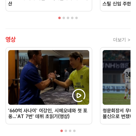
산
스틸 신임 주한 
영상
더보기 >
'660억 사나이' 이강인, 시메오네와 첫 포
청문회장서 무너진
옹...'AT 7번' 데뷔 초읽기(영상)
불신으로 번졌다 