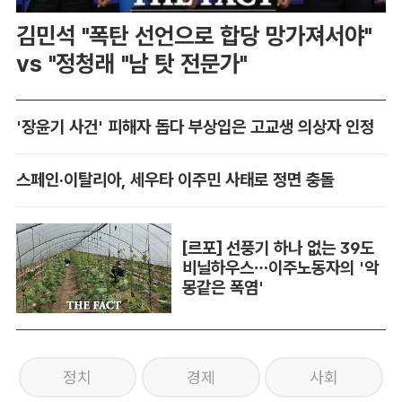
김민석 "폭탄 선언으로 합당 망가져서야"
vs "정청래 "남 탓 전문가"
'장윤기 사건' 피해자 돕다 부상입은 고교생 의상자 인정
스페인·이탈리아, 세우타 이주민 사태로 정면 충돌
[르포] 선풍기 하나 없는 39도
비닐하우스…이주노동자의 '악
몽같은 폭염'
정치
경제
사회