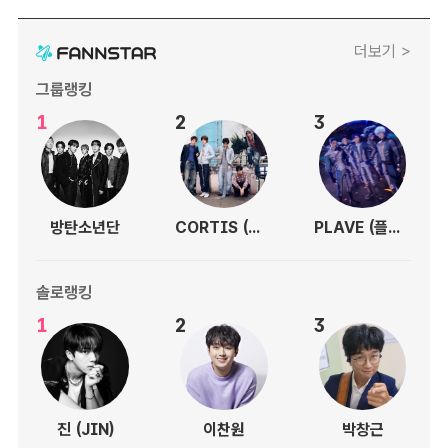
더보기 >
그룹랭킹
1
2
3
방탄소년단
CORTIS (코르티스)
PLAVE (플레이브)
솔로랭킹
1
2
3
진 (JIN)
이찬원
박창근