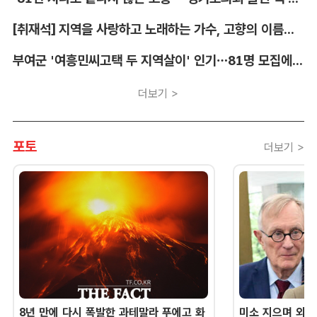
[취재석] 지역을 사랑하고 노래하는 가수, 고향의 이름을 남긴다
부여군 '여흥민씨고택 두 지역살이' 인기…81명 모집에 712명 몰려
더보기 >
포토
더보기 >
8년 만에 다시 폭발한 과테말라 푸에고 화
미소 지으며 외교