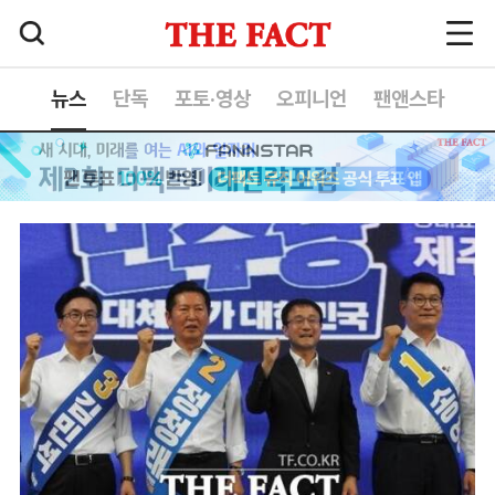
뉴스
단독
포토·영상
오피니언
팬앤스타