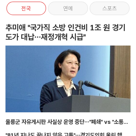
전국
연예
스포츠
추미애 "국가직 소방 인건비 1조 원 경기
도가 대납…재정개혁 시급"
울릉군 자유게시판 사실상 운영 중단…"폐쇄" vs "소통창구 지켜야"
"81년 지나도 끝나지 않은 고통"…경기도의회 울린 핵 피해자의 증언