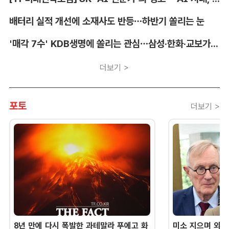
배터리 실적 개선에 소재사도 반등…하반기 쏠리는 눈
'매각 7수' KDB생명에 쏠리는 관심…삼성·한화·교보가 주목하는 이유
더보기 >
포토
더보기 >
8년 만에 다시 폭발한 과테말라 푸에고 화
미소 지으며 외교