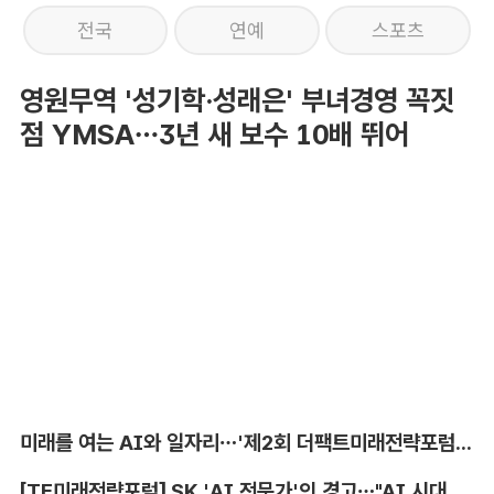
전국
연예
스포츠
영원무역 '성기학·성래은' 부녀경영 꼭짓
점 YMSA…3년 새 보수 10배 뛰어
미래를 여는 AI와 일자리…'제2회 더팩트미래전략포럼' 참가 신청
[TF미래전략포럼] SK 'AI 전문가'의 경고…"AI 시대, 인재 격차 더 커진다"