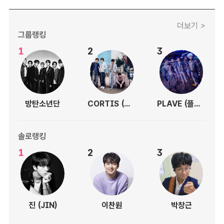
더보기 >
그룹랭킹
1
2
3
방탄소년단
CORTIS (코르티스)
PLAVE (플레이브)
솔로랭킹
1
2
3
진 (JIN)
이찬원
박창근