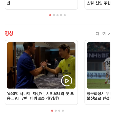
산
스틸 신임 주한 
영상
더보기 >
'660억 사나이' 이강인, 시메오네와 첫 포
청문회장서 무너진
옹...'AT 7번' 데뷔 초읽기(영상)
불신으로 번졌다 