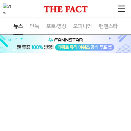
뉴스
단독
포토·영상
오피니언
팬앤스타