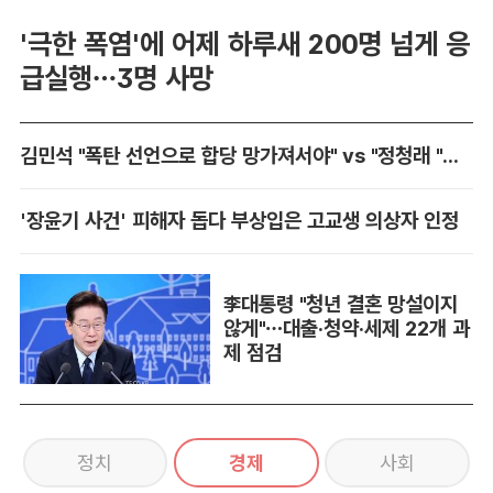
'극한 폭염'에 어제 하루새 200명 넘게 응
급실행…3명 사망
김민석 "폭탄 선언으로 합당 망가져서야" vs "정청래 "남 탓 전문가"
'장윤기 사건' 피해자 돕다 부상입은 고교생 의상자 인정
李대통령 "청년 결혼 망설이지
않게"…대출·청약·세제 22개 과
제 점검
정치
경제
사회