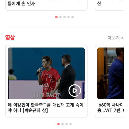
들에게 손 인사
산
영상
더보기 >
왜 이강인이 한국축구를 대신해 고개 숙여
'660억 사나이'
야 하나 [박순규의 창]
옹...'AT 7번'