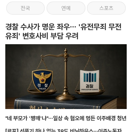
전국
연예
스포츠
경찰 수사가 명운 좌우… '유전무죄 무전
유죄' 변호사비 부담 우려
"네 부모가 '쨩깨'냐"…일상 속 혐오에 멍든 이주배경 청년
[르포] 선풍기 하나 없는 39도 비닐하우스…이주노동자의 '악몽같은 폭염'