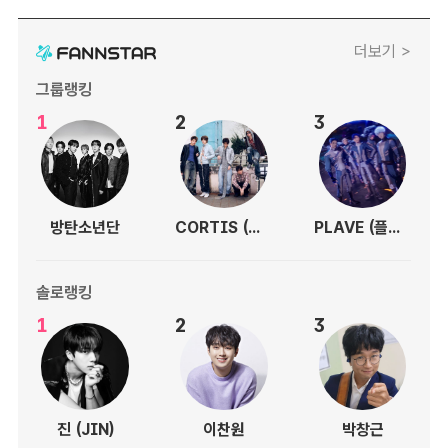
더보기 >
그룹랭킹
1
2
3
방탄소년단
CORTIS (코르티스)
PLAVE (플레이브)
솔로랭킹
1
2
3
진 (JIN)
이찬원
박창근