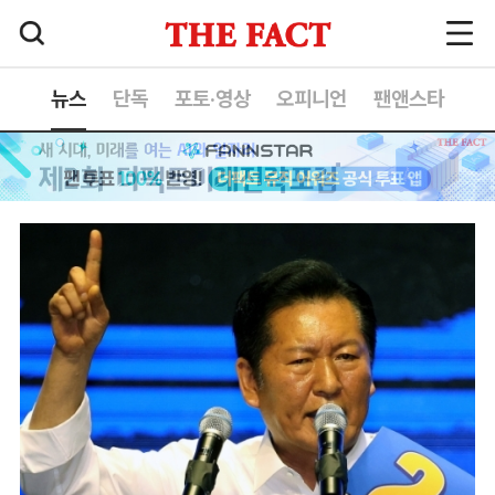
뉴스
단독
포토·영상
오피니언
팬앤스타