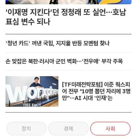
'이재명 지킨다'던 정청래 또 실언…호남
표심 변수 되나
'청년 카드' 꺼낸 국힘, 지지율 반등 모멘텀 찾나
손 맞잡은 북한·러시아 군인 벽화…'전우애' 부각 주목
[TF미래전략포럼] 이준 웍스피
어 전무 "10명 뽑던 자리에 3명
만”…AI 시대 '인재'는
정치
경제
사회