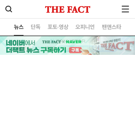
뉴스
단독
포토·영상
오피니언
팬앤스타