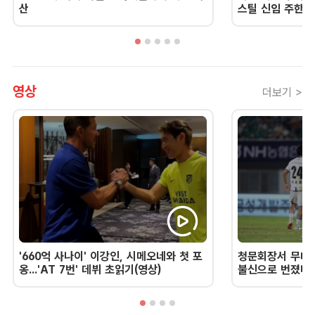
산
스틸 신임 주한 
영상
더보기 >
'660억 사나이' 이강인, 시메오네와 첫 포
청문회장서 무너진
옹...'AT 7번' 데뷔 초읽기(영상)
불신으로 번졌다 