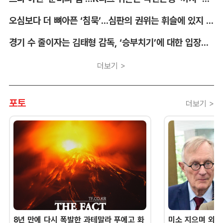
오심보다 더 뼈아픈 ‘침묵’...심판의 권위는 휘슬에 있지 않다 [박순규의 창]
경기 수 줄이자는 김태형 감독, ‘승부치기’에 대한 입장부터 밝혀야 [김대호의 야구생각]
더보기 >
포토
더보기 >
8년 만에 다시 폭발한 과테말라 푸에고 화
미소 지으며 외교