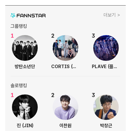
더보기 >
그룹랭킹
1
2
3
방탄소년단
CORTIS (코르티스)
PLAVE (플레이브)
솔로랭킹
1
2
3
진 (JIN)
이찬원
박창근