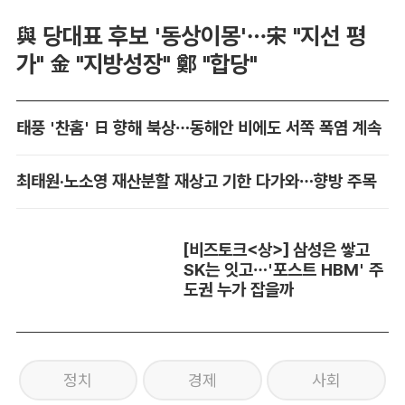
與 당대표 후보 '동상이몽'…宋 "지선 평
가" 金 "지방성장" 鄭 "합당"
태풍 '찬홈' 日 향해 북상…동해안 비에도 서쪽 폭염 계속
최태원·노소영 재산분할 재상고 기한 다가와…향방 주목
[비즈토크<상>] 삼성은 쌓고
SK는 잇고…'포스트 HBM' 주
도권 누가 잡을까
정치
경제
사회