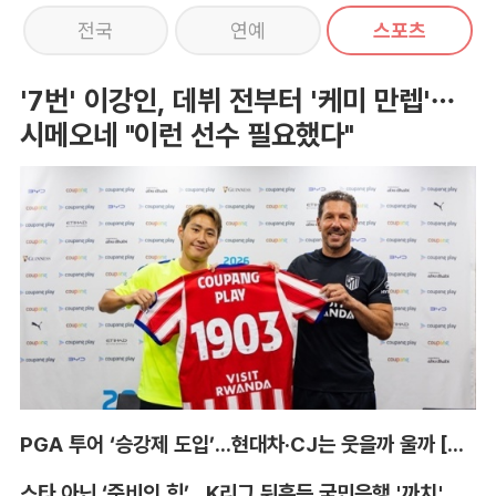
전국
연예
스포츠
'7번' 이강인, 데뷔 전부터 '케미 만렙'…
시메오네 "이런 선수 필요했다"
PGA 투어 ‘승강제 도입’...현대차·CJ는 웃을까 울까 [박호윤의 IN&OUT]
스타 아닌 ‘준비의 힘’...K리그 뒤흔든 국민은행 '까치' 사단 [이영규의 비욘더매치]