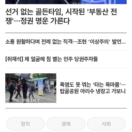
선거 없는 골든타임, 시작된 '부동산 전
쟁'…정권 명운 가른다
소통 원활하다며 전례 없는 직격…조현 '이상주의' 발언 논란
[취재석] 제 얼굴에 침 뱉는 민주 당권주자들
폭염도 못 꺾는 '타는 목마름'…
탑골공원 아리수 냉장고 가보니
정치
경제
사회