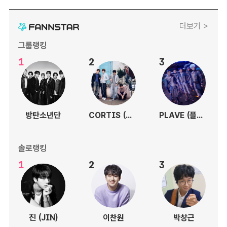
더보기 >
그룹랭킹
1
2
3
방탄소년단
CORTIS (코르티스)
PLAVE (플레이브)
솔로랭킹
1
2
3
진 (JIN)
이찬원
박창근