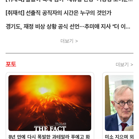
[취재석] 선출직 공직자의 시간은 누구의 것인가
경기도, 재정 비상 상황 공식 선언…추미애 지사 "더 이상 끌어다 쓸 재원 없어"
더보기 >
포토
더보기 >
8년 만에 다시 폭발한 과테말라 푸에고 화
미소 지으며 외교