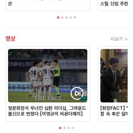
산
스틸 신임 주한 
영상
더보기 >
청문회장서 무너진 심판 리더십, 그라운드
[현장FACT] "한
불신으로 번졌다 [이영규의 비욘더매치]
참 속 후끈 달아