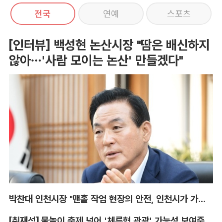
전국
연예
스포츠
[인터뷰] 백성현 논산시장 "땀은 배신하지
않아…'사람 모이는 논산' 만들겠다"
박찬대 인천시장 "맨홀 작업 현장의 안전, 인천시가 가장 앞장서겠다"
[취재석] 물놀이 축제 넘어 '체류형 관광' 가능성 보여준 안동 水페스타