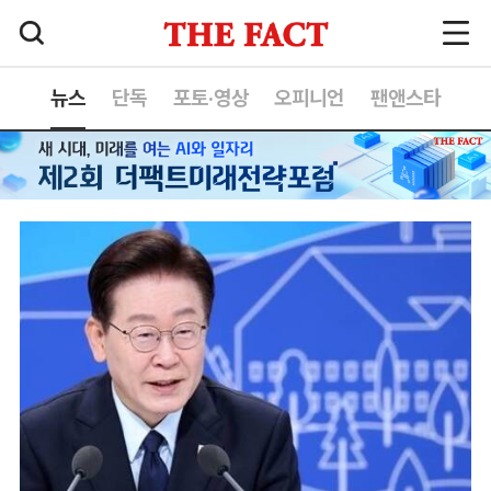
뉴스
단독
포토·영상
오피니언
팬앤스타