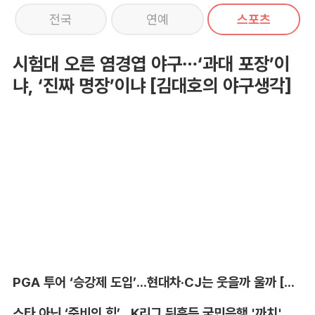
전국
연예
스포츠
시험대 오른 염경엽 야구…‘과대 포장’이
냐, ‘진짜 명장’이냐 [김대호의 야구생각]
PGA 투어 ‘승강제 도입’...현대차·CJ는 웃을까 울까 [박호윤의 IN&OUT]
스타 아닌 ‘준비의 힘’...K리그 뒤흔든 국민은행 '까치' 사단 [이영규의 비욘더매치]