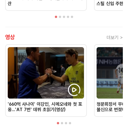
산
스틸 신임 주한 
영상
더보기 >
'660억 사나이' 이강인, 시메오네와 첫 포
청문회장서 무너진
옹...'AT 7번' 데뷔 초읽기(영상)
불신으로 번졌다 