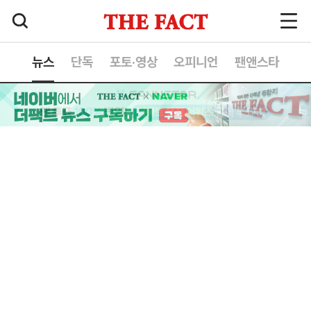
뉴스
단독
포토·영상
오피니언
팬앤스타