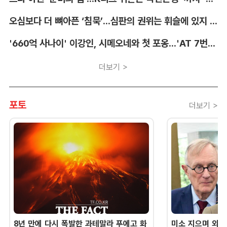
오심보다 더 뼈아픈 ‘침묵’...심판의 권위는 휘슬에 있지 않다 [박순규의 창]
'660억 사나이' 이강인, 시메오네와 첫 포옹...'AT 7번' 데뷔 초읽기
더보기 >
포토
더보기 >
8년 만에 다시 폭발한 과테말라 푸에고 화
미소 지으며 외교