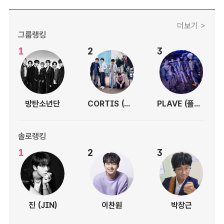
더보기 >
그룹랭킹
1
2
3
방탄소년단
CORTIS (코르티스)
PLAVE (플레이브)
솔로랭킹
1
2
3
진 (JIN)
이찬원
박창근