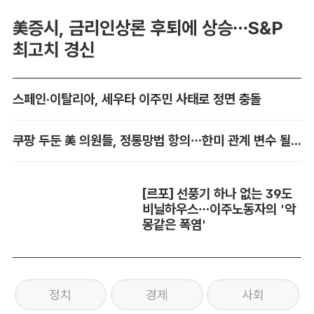
美증시, 금리인상론 후퇴에 상승…S&P
최고치 경신
스페인·이탈리아, 세우타 이주민 사태로 정면 충돌
쿠팡 두둔 美 의원들, 정통망법 항의…한미 관계 변수 될까
[르포] 선풍기 하나 없는 39도
비닐하우스…이주노동자의 '악
몽같은 폭염'
정치
경제
사회