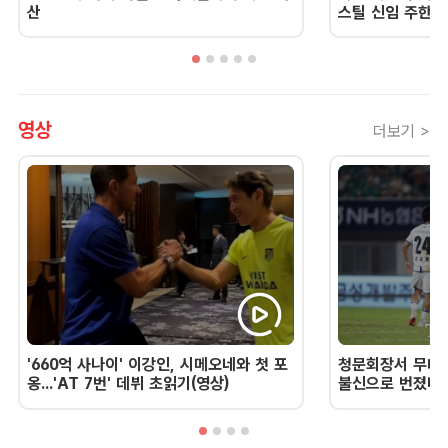
산
스틸 신임 주한 
영상
더보기 >
'660억 사나이' 이강인, 시메오네와 첫 포
청문회장서 무너진
옹...'AT 7번' 데뷔 초읽기(영상)
불신으로 번졌다 