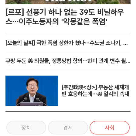
[르포] 선풍기 하나 없는 39도 비닐하우
스…이주노동자의 '악몽같은 폭염'
[오늘의 날씨] 극한 폭염 상한가 쳤나…수도권 소나기, 동해안에 폭우
쿠팡 두둔 美 의원들, 정통망법 항의…한미 관계 변수 될까
[주간政談<상>] 부동산 세재개
편 호응하는데…與 일각의 속내
정치
경제
사회