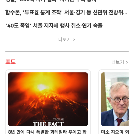
합수본, '투표율 통계 조작' 서울·경기 등 선관위 전방위 압수수색
'40도 폭염' 서울 지자체 행사 취소·연기 속출
더보기 >
포토
더보기 >
8년 만에 다시 폭발한 과테말라 푸에고 화
미소 지으며 외교