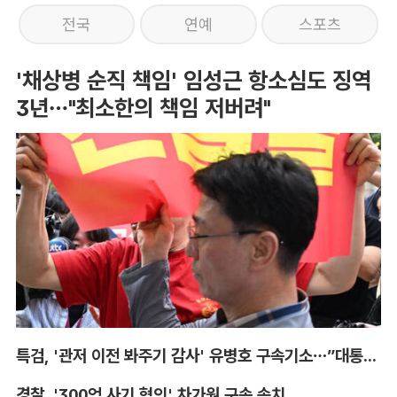
전국
연예
스포츠
'채상병 순직 책임' 임성근 항소심도 징역
3년…"최소한의 책임 저버려"
특검, '관저 이전 봐주기 감사' 유병호 구속기소…”대통령실 청탁받아“
경찰, '300억 사기 혐의' 차가원 구속 송치