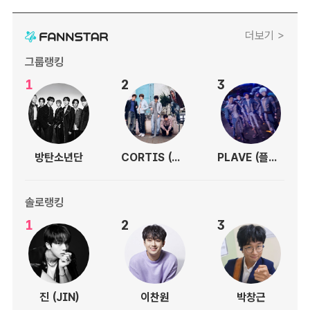
더보기 >
그룹랭킹
1
2
3
방탄소년단
CORTIS (코르티스)
PLAVE (플레이브)
솔로랭킹
1
2
3
진 (JIN)
이찬원
박창근