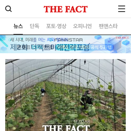
뉴스
단독
포토·영상
오피니언
팬앤스타