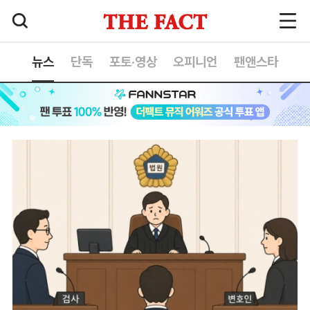
뉴스
단독
포토·영상
오피니언
팬앤스타