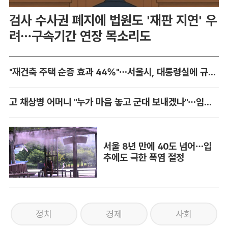
검사 수사권 폐지에 법원도 '재판 지연' 우
려…구속기간 연장 목소리도
"재건축 주택 순증 효과 44%"…서울시, 대통령실에 규제 완화 건의
고 채상병 어머니 "누가 마음 놓고 군대 보내겠나"…임성근 징역 3년에 분통
서울 8년 만에 40도 넘어…입
추에도 극한 폭염 절정
정치
경제
사회