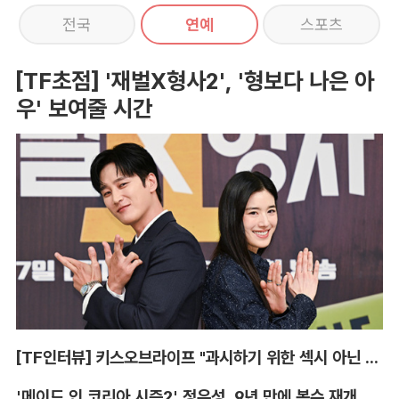
전국
연예
스포츠
[TF초점] '재벌X형사2', '형보다 나은 아
우' 보여줄 시간
[TF인터뷰] 키스오브라이프 "과시하기 위한 섹시 아닌 당당함"
'메이드 인 코리아 시즌2' 정우성, 9년 만에 복수 재개