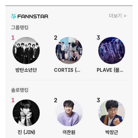
더보기 >
그룹랭킹
1
2
3
방탄소년단
CORTIS (코르티스)
PLAVE (플레이브)
솔로랭킹
1
2
3
진 (JIN)
이찬원
박창근