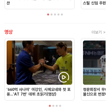
산
스틸 신임 주한 
영상
더보기 >
'660억 사나이' 이강인, 시메오네와 첫 포
청문회장서 무너진
옹...'AT 7번' 데뷔 초읽기(영상)
불신으로 번졌다 