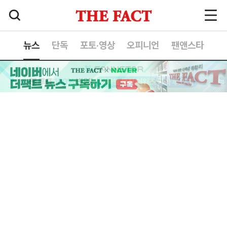
뉴스
단독
포토·영상
오피니언
팬앤스타