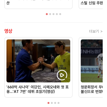
산
스틸 신임 주한 
영상
더보기 >
'660억 사나이' 이강인, 시메오네와 첫 포
청문회장서 무너진
옹...'AT 7번' 데뷔 초읽기(영상)
불신으로 번졌다 