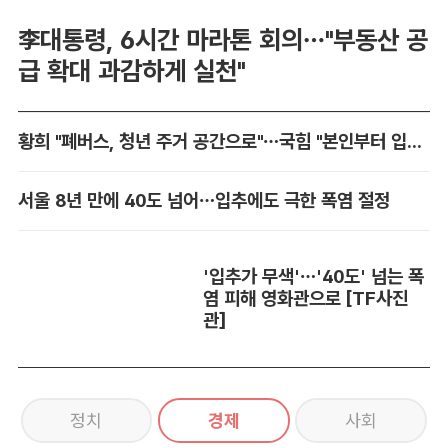
李대통령, 6시간 마라톤 회의…"부동산 공
급 확대 과감하게 실천"
황희 "폐버스, 청년 주거 공간으로"…국힘 "본인부터 입주하라"
서울 8년 만에 40도 넘어…입추에도 극한 폭염 절정
'입추가 무색'…'40도' 넘는 폭
염 피해 영화관으로 [TF사진
관]
정치
경제
사회