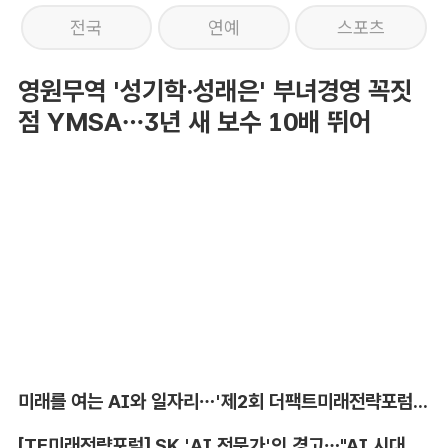
전국
연예
스포츠
영원무역 '성기학·성래은' 부녀경영 꼭짓
점 YMSA…3년 새 보수 10배 뛰어
미래를 여는 AI와 일자리…'제2회 더팩트미래전략포럼' 참가 신청
[TF미래전략포럼] SK 'AI 전문가'의 경고…"AI 시대, 인재 격차 더 커진다"