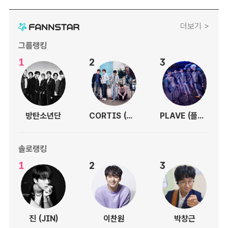
더보기 >
그룹랭킹
1
2
3
방탄소년단
CORTIS (코르티스)
PLAVE (플레이브)
솔로랭킹
1
2
3
진 (JIN)
이찬원
박창근