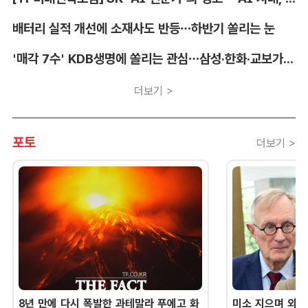
배터리 실적 개선에 소재사도 반등…하반기 쏠리는 눈
'매각 7수' KDB생명에 쏠리는 관심…삼성·한화·교보가 주목하는 이유
더보기 >
포토
더보기 >
8년 만에 다시 폭발한 과테말라 푸에고 화
미소 지으며 외교