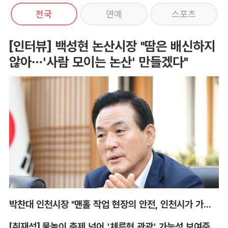
전국
연예
스포츠
[인터뷰] 백성현 논산시장 "땀은 배신하지
않아…'사람 모이는 논산' 만들겠다"
박찬대 인천시장 "맨홀 작업 현장의 안전, 인천시가 가장 앞장서겠다"
[취재석] 물놀이 축제 넘어 '체류형 관광' 가능성 보여준 안동 水페스타