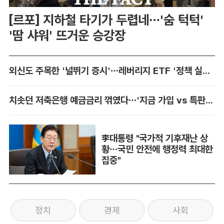
[르포] 지하철 타기가 두렵네…'숨 턱턱'
'땀 샤워' 뜨거운 승강장
외신도 주목한 '널뛰기 증시'…레버리지 ETF '정책 실패' 책임론 공방
치솟던 저축은행 예금금리 꺾였다…'지금 가입 vs 특판 대기' 셈법 복잡
李대통령 "국가적 기후재난 상
황…국민 안전에 행정력 최대한
집중"
정치
경제
사회