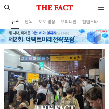
뉴스
단독
포토·영상
오피니언
팬앤스타