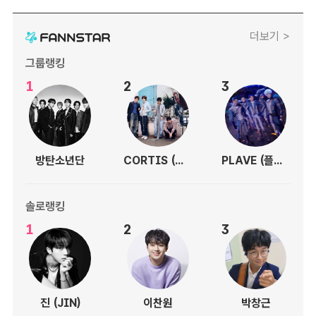
더보기 >
그룹랭킹
1
2
3
방탄소년단
CORTIS (코르티스)
PLAVE (플레이브)
솔로랭킹
1
2
3
진 (JIN)
이찬원
박창근