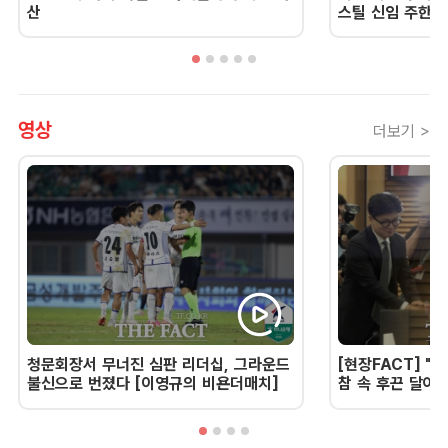
산
스틸 신임 주한 
영상
더보기 >
청문회장서 무너진 심판 리더십, 그라운드
[현장FACT] "한
불신으로 번졌다 [이영규의 비욘더매치]
참 속 후끈 달아