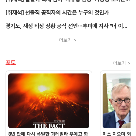
[취재석] 선출직 공직자의 시간은 누구의 것인가
경기도, 재정 비상 상황 공식 선언…추미애 지사 "더 이상 끌어다 쓸 재원 없어"
더보기 >
포토
더보기 >
8년 만에 다시 폭발한 과테말라 푸에고 화
미소 지으며 외교