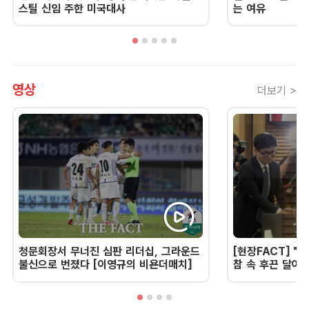
스틸 신임 주한 미국대사
는 여유
영상
더보기 >
청문회장서 무너진 심판 리더십, 그라운드
[현장FACT] "한
불신으로 번졌다 [이영규의 비욘더매치]
참 속 후끈 달아