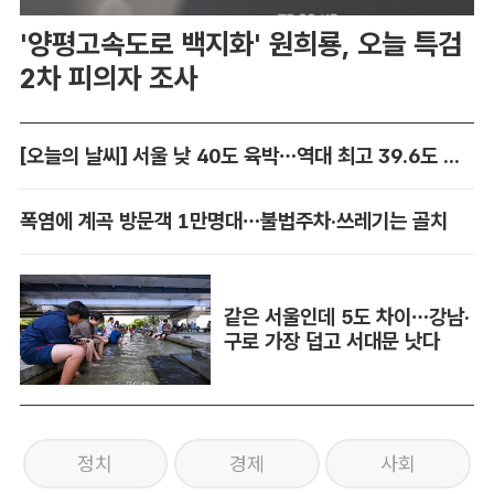
'양평고속도로 백지화' 원희룡, 오늘 특검
2차 피의자 조사
[오늘의 날씨] 서울 낮 40도 육박…역대 최고 39.6도 위협
폭염에 계곡 방문객 1만명대…불법주차·쓰레기는 골치
같은 서울인데 5도 차이…강남·
구로 가장 덥고 서대문 낫다
정치
경제
사회