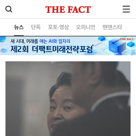
뉴스
단독
포토·영상
오피니언
팬앤스타