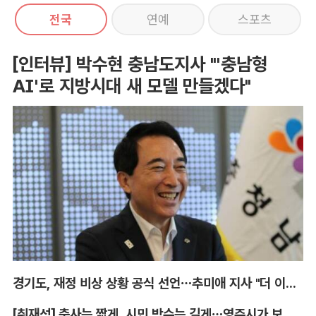
전국
연예
스포츠
[인터뷰] 박수현 충남도지사 "'충남형
AI'로 지방시대 새 모델 만들겠다"
경기도, 재정 비상 상황 공식 선언…추미애 지사 "더 이상 끌어다 쓸 재원 없어"
[취재석] 축사는 짧게, 시민 박수는 길게…영주시가 보여준 축제 변화