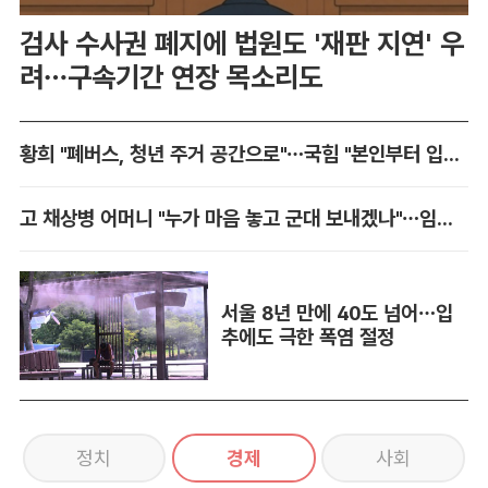
검사 수사권 폐지에 법원도 '재판 지연' 우
려…구속기간 연장 목소리도
황희 "폐버스, 청년 주거 공간으로"…국힘 "본인부터 입주하라"
고 채상병 어머니 "누가 마음 놓고 군대 보내겠나"…임성근 징역 3년에 분통
서울 8년 만에 40도 넘어…입
추에도 극한 폭염 절정
정치
경제
사회