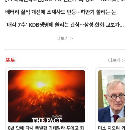
배터리 실적 개선에 소재사도 반등…하반기 쏠리는 눈
'매각 7수' KDB생명에 쏠리는 관심…삼성·한화·교보가 주목하는 이유
더보기 >
포토
더보기 >
8년 만에 다시 폭발한 과테말라 푸에고 화
미소 지으며 외교