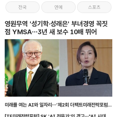
전국
연예
스포츠
영원무역 '성기학·성래은' 부녀경영 꼭짓
점 YMSA…3년 새 보수 10배 뛰어
미래를 여는 AI와 일자리…'제2회 더팩트미래전략포럼' 참가 신청
[TF미래전략포럼] SK 'AI 전문가'의 경고…"AI 시대, 인재 격차 더 커진다"