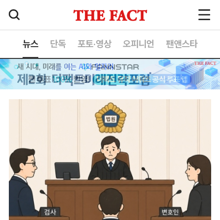
뉴스
단독
포토·영상
오피니언
팬앤스타