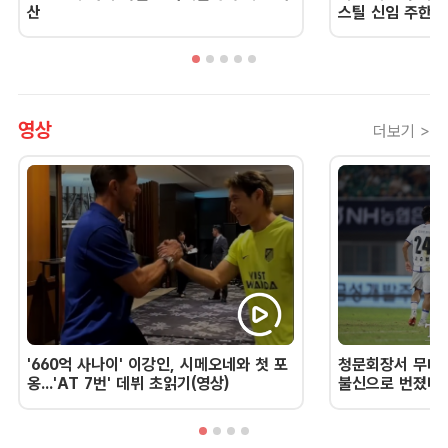
산
스틸 신임 주한 
영상
더보기 >
'660억 사나이' 이강인, 시메오네와 첫 포
청문회장서 무너진
옹...'AT 7번' 데뷔 초읽기(영상)
불신으로 번졌다 