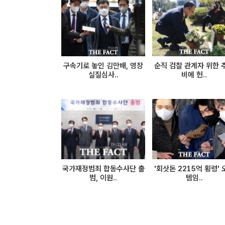
구속기로 놓인 김만배, 영장
순직 검찰 관계자 위한 
실질심사..
비에 헌..
국가재정범죄 합동수사단 출
'회삿돈 2215억 횡령' 
범, 이원..
템임..