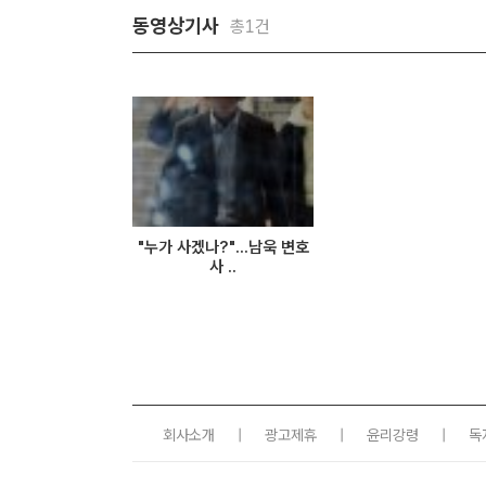
동영상기사
총1건
"누가 사겠나?"...남욱 변호
사 ..
회사소개
|
광고제휴
|
윤리강령
|
독