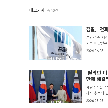
태그기사
총40건
검찰, '천
본인·가족 재산 추징보전 검찰이 대장동 
원을 배당받은
/더팩트 DB[
2026.06.05
121억 원을
전..
'필리핀 마
만에 해결"
사탕수수밭 살
까지 추적해 단죄" 이재명 대통령이 3월 3일(현지시간) 
카냥궁에서 페
2026.03.25
담을 갖고 기념