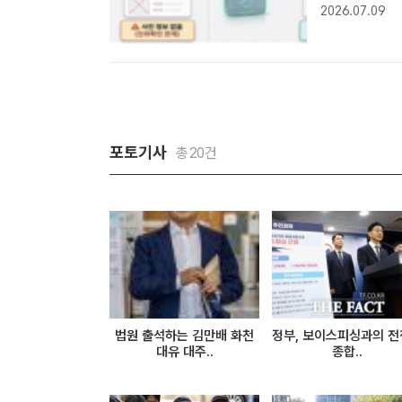
스), 금융감
2026.07.09
를 위한 업무
네..
포토기사
총20건
법원 출석하는 김만배 화천
정부, 보이스피싱과의 전쟁
대유 대주..
종합..