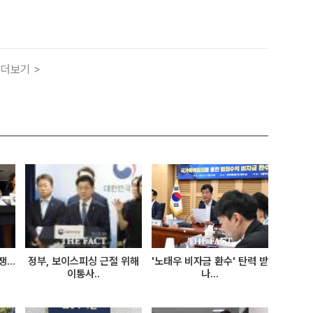
독원, 금융결제원과 '전자금융업자의 주민등록증 진위 확인 확대
협약'을 체결했다. /행정안전부[더팩트ㅣ정소양 기자] 앞으로
더보기 >
...
정부, 보이스피싱 근절 위해
'노태우 비자금 환수' 탄력 받
이통사..
나...