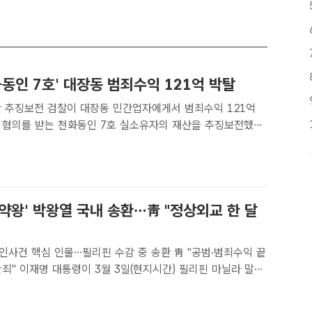
화동인 7호' 대장동 범죄수익 121억 박탈
민간업자에게서 범죄수익 121억
 혐의를 받는 천화동인 7호 실소유자의 재산을 추징보전했다.
더팩트 | 김해인 기자] 검찰이 대장동 민간업자에게 범죄수익
 배당받은 혐의를 받는 천화동인 7호 실소유자의 재산을 추징보
약왕' 박왕열 국내 송환…靑 "정상외교 한 달
인사건 핵심 인물…필리핀 수감 중 송환 靑 "공범·범죄수익 끝
필리핀 마닐라 말라
르디난드 로무알데즈 마르코스 주니어 대통령과 확대정상회
촬영을 하고 있다. /청와대[더팩트ㅣ이헌일 기자] 청와대..