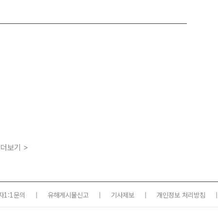
더보기 >
자1:1문의
|
유해게시물신고
|
기사제보
|
개인정보 처리방침
|