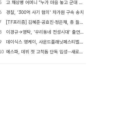
5
고 채상병 어머니 "누가 마음 놓고 군대 보내겠나"…임성근 징역 3년에 분통
6
경찰, '300억 사기 혐의' 차가원 구속 송치
7
[TF프리즘] 김혜준·공효진·정은채, 총 들고 액션 한판
8
이경규→영탁, '우리동네 전성시대' 출연…내일(8일) 첫 방송
9
데이식스 영케이, 사운드플래닛페스티벌서 '솔로 첫 헤드라이너' 확정
10
에스파, 데뷔 첫 고척돔 단독 입성…새로운 세계 열린다