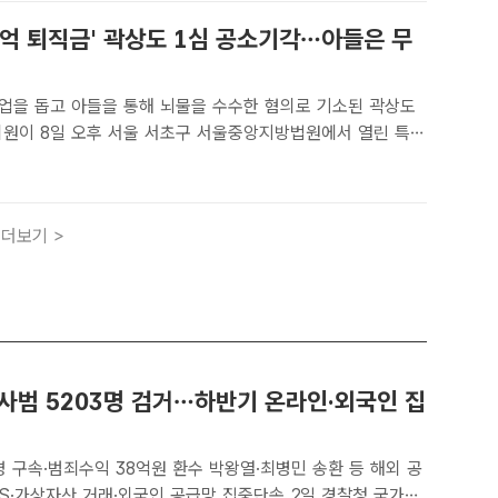
50억 퇴직금' 곽상도 1심 공소기각…아들은 무
업을 돕고 아들을 통해 뇌물을 수수한 혐의로 기소된 곽상도
의원이 8일 오후 서울 서초구 서울중앙지방법원에서 열린 특정
등에 관한 법률 위반(뇌물) 등 혐의 관련 1심 선고공판을 마
나서며 취재진의 질문에 답하고 있다. /남용희 기자[더팩트ㅣ장
더보기 >
약사범 5203명 검거…하반기 온라인·외국인 집
명 구속·범죄수익 38억원 환수 박왕열·최병민 송환 등 해외 공
가상자산 거래·외국인 공급망 집중단속 2일 경찰청 국가수