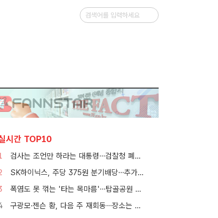
실시간 TOP10
1
검사는 조언만 하라는 대통령…검찰청 폐지 앞둔 합수본 '딜레마'
2
SK하이닉스, 주당 375원 분기배당…추가 주주환원 예고
3
폭염도 못 꺾는 '타는 목마름'…탑골공원 아리수 냉장고 가보니
4
구광모·젠슨 황, 다음 주 재회동…장소는 실리콘밸리