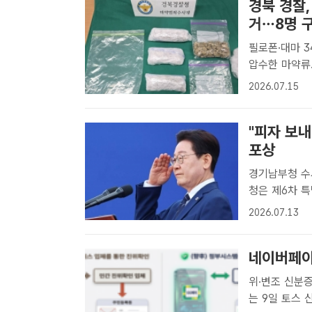
경북 경찰,
거…8명 
필로폰·대마 34
압수한 마약류
마약류를 텔레
2026.07.15
재배해 다크웹
다...
"피자 보내
포상
경기남부청 수사
청은 제6차 
죄수사2대 이진
2026.07.13
로 선정했다고
뒤 "피..
네이버페이
위·변조 신분증 
는 9일 토스