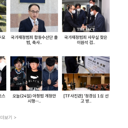
추모
국가재정범죄 합동수산단 출
국가재정범죄 사무실 찾은
범, 축사..
이원석 검..
오스
오늘(24일) 아청법 개정안
[TF사진관] '정경심 1심 선
시행…..
고 방..
더보기 >