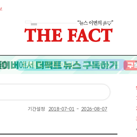
보
기간설정
-