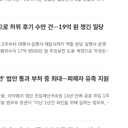
)에 따르면 지난 3월부터 6월까지 실시한 상반기 마약류 범죄
총 5203명을 검거하고 이 중 1039명을 구속했..
로 허위 후기 수만 건…19억 원 챙긴 일당
광고주부터 대행사·실행사·개발사까지 역할 분담 실행사 운영
익 17억 8500만 원 추징보전 도용 계정으로 작성된
/부산경찰청[더팩트ㅣ부산=손연우 기자] 도용 계정으로 허위 후
작성해 인터넷 플랫폼 검색 순위를 조작하고 19억 원..
년' 법안 통과 부처 중 최대…피해자 유족 지원
, 마약범죄 엄단 친일재산귀속법 16년 만에 공포 취임 1주
호 법무부 장관이 "지난 1년간 국민을 위해 일하는 법무부,
생을 위해 성장하는 법무부가 되기 위해 현장에서 답을 찾아
. /배정한 기자[더팩트 | 정예은 기자] 정성호 법무부 장관이..