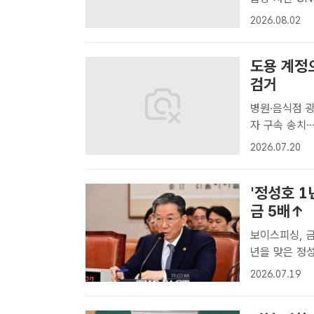
사본부(국수본
2026.08.02
집중단속 결과 
도용 계정으
검거
병원·음식점 
자 구속 송치…범죄수
허위 후기. 
2026.07.20
기 수만 건을 
'정성호 1
금 5배↑
보이스피싱, 금융
년을 맞은 정성
국민안전과 민
2026.07.19
왔다"고 밝혔다