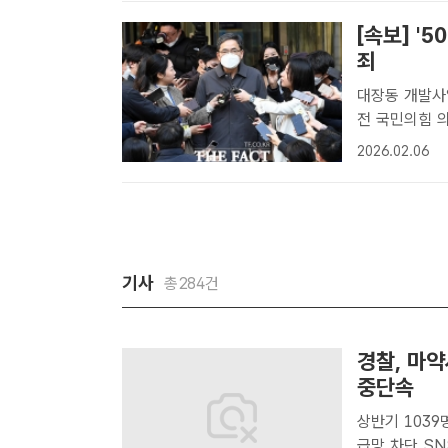
[속보] '
죄
대장동 개발사
전 국민의힘 
범죄 가중처벌 
2026.02.06
치고 법원을 
우성 ..
기사
총284건
경찰, 마
중단속
상반기 1039
급망 차단 SNS·