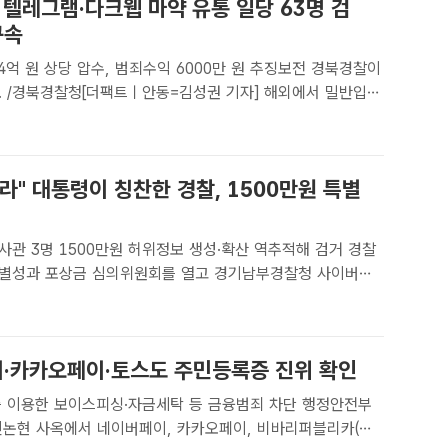
 텔레그램·다크웹 마약 유통 일당 63명 검
구속
억 원 상당 압수, 범죄수익 6000만 원 추징보전 경북경찰이
. /경북경찰청[더팩트ㅣ안동=김성권 기자] 해외에서 밀반입한
그램을 통해 조직적으로 유통하고, 도심 아파트에서 대마를
으로 판매한 온라인 마약사범들이 경찰에 무더기로 검거됐
라" 대통령이 칭찬한 경찰, 1500만원 특별
관 3명 1500만원 허위정보 생성·확산 역추적해 검거 경찰
특별성과 포상금 심의위원회를 열고 경기남부경찰청 사이버범
형 경위 등 3명을 특별성과 포상금 1500만원 지급 대상으
 13일 밝혔다. 이재명 대통령은 당시 수사 성과를 보고받은
·카카오페이·토스도 주민등록증 진위 확인
이용한 보이스피싱·자금세탁 등 금융범죄 차단 행정안전부
 신논현 사옥에서 네이버페이, 카카오페이, 비바리퍼블리카(토