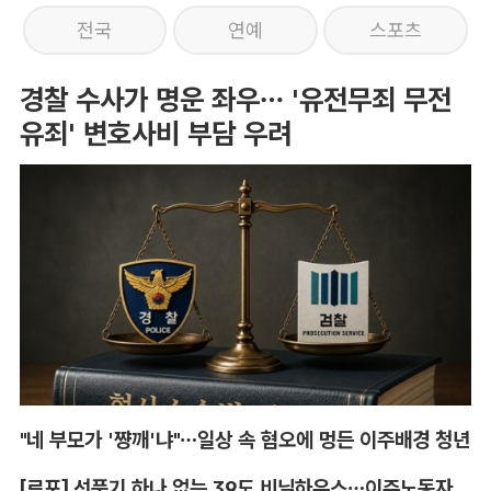
전국
연예
스포츠
경찰 수사가 명운 좌우… '유전무죄 무전
유죄' 변호사비 부담 우려
"네 부모가 '쨩깨'냐"…일상 속 혐오에 멍든 이주배경 청년
[르포] 선풍기 하나 없는 39도 비닐하우스…이주노동자의 '악몽같은 폭염'