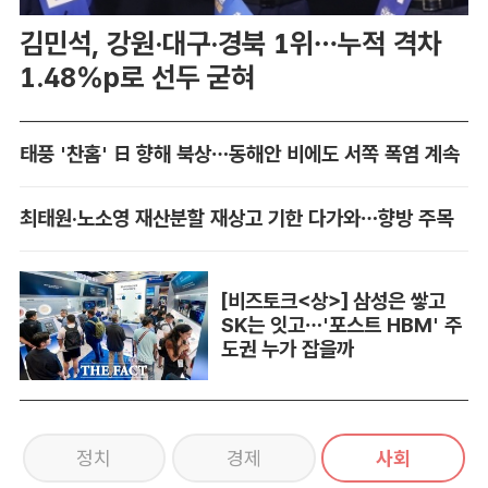
김민석, 강원·대구·경북 1위…누적 격차
1.48%p로 선두 굳혀
태풍 '찬홈' 日 향해 북상…동해안 비에도 서쪽 폭염 계속
최태원·노소영 재산분할 재상고 기한 다가와…향방 주목
[비즈토크<상>] 삼성은 쌓고
SK는 잇고…'포스트 HBM' 주
도권 누가 잡을까
정치
경제
사회