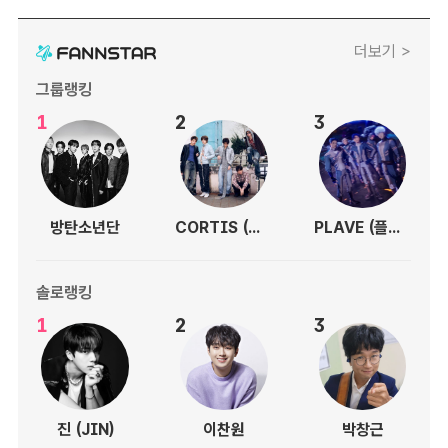
더보기 >
그룹랭킹
1
2
3
방탄소년단
CORTIS (코르티스)
PLAVE (플레이브)
솔로랭킹
1
2
3
진 (JIN)
이찬원
박창근