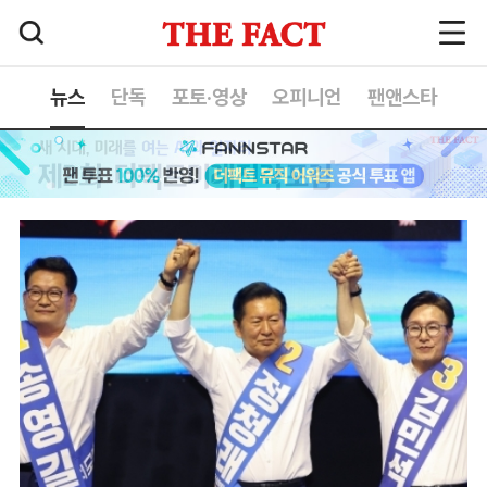
뉴스
단독
포토·영상
오피니언
팬앤스타