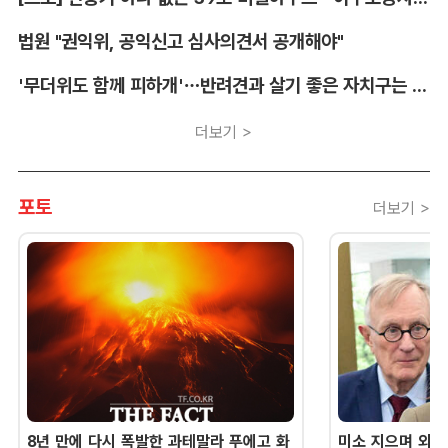
법원 "권익위, 공익신고 심사의견서 공개해야"
'무더위도 함께 피하개'…반려견과 살기 좋은 자치구는 어디
더보기 >
포토
더보기 >
8년 만에 다시 폭발한 과테말라 푸에고 화
미소 지으며 외교