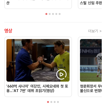
산
스틸 신임 주한 
영상
더보기 >
'660억 사나이' 이강인, 시메오네와 첫 포
청문회장서 무너진
옹...'AT 7번' 데뷔 초읽기(영상)
불신으로 번졌다 