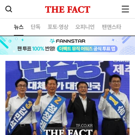
뉴스
단독
포토·영상
오피니언
팬앤스타