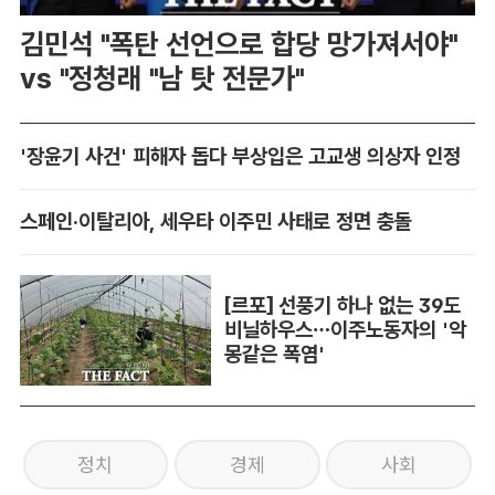
김민석 "폭탄 선언으로 합당 망가져서야"
vs "정청래 "남 탓 전문가"
'장윤기 사건' 피해자 돕다 부상입은 고교생 의상자 인정
스페인·이탈리아, 세우타 이주민 사태로 정면 충돌
[르포] 선풍기 하나 없는 39도
비닐하우스…이주노동자의 '악
몽같은 폭염'
정치
경제
사회