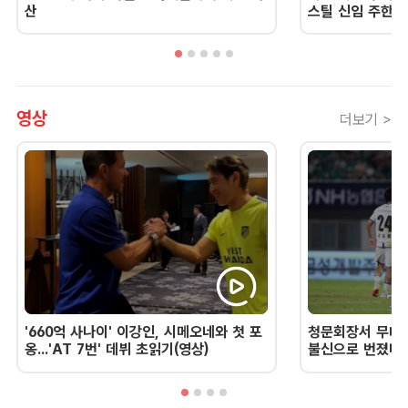
산
스틸 신임 주한 
영상
더보기 >
'660억 사나이' 이강인, 시메오네와 첫 포
청문회장서 무너진
옹...'AT 7번' 데뷔 초읽기(영상)
불신으로 번졌다 