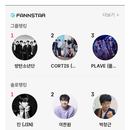
더보기 >
그룹랭킹
1
2
3
방탄소년단
CORTIS (코르티스)
PLAVE (플레이브)
솔로랭킹
1
2
3
진 (JIN)
이찬원
박창근