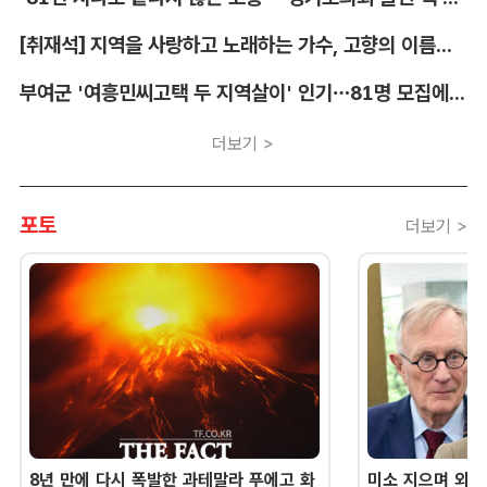
[취재석] 지역을 사랑하고 노래하는 가수, 고향의 이름을 남긴다
부여군 '여흥민씨고택 두 지역살이' 인기…81명 모집에 712명 몰려
더보기 >
포토
더보기 >
8년 만에 다시 폭발한 과테말라 푸에고 화
미소 지으며 외교