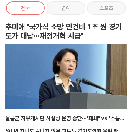
전국
연예
스포츠
추미애 "국가직 소방 인건비 1조 원 경기
도가 대납…재정개혁 시급"
울릉군 자유게시판 사실상 운영 중단…"폐쇄" vs "소통창구 지켜야"
"81년 지나도 끝나지 않은 고통"…경기도의회 울린 핵 피해자의 증언