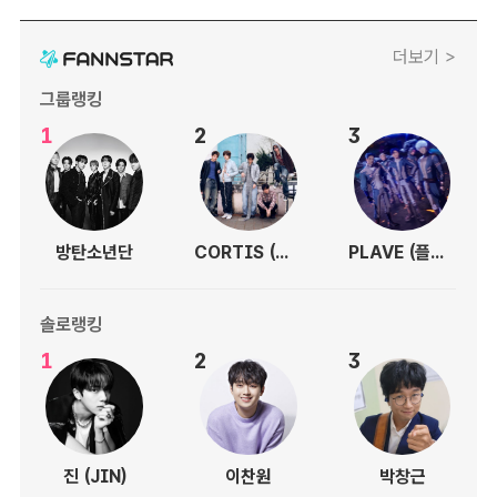
더보기 >
그룹랭킹
1
2
3
방탄소년단
CORTIS (코르티스)
PLAVE (플레이브)
솔로랭킹
1
2
3
진 (JIN)
이찬원
박창근