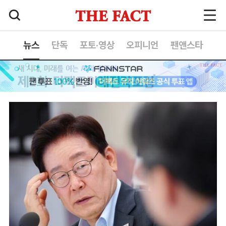
뉴스
단독
포토·영상
오피니언
팬앤스타