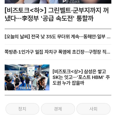
[비즈토크<하>] 그린벨트·군부지까지 꺼
냈다…李정부 '공급 속도전' 통할까
[오늘의 날씨] 전국 낮 35도 무더위 계속…동해안·일부 지역 비
쪽방촌·1인가구 밀집 자치구 폭염에 초긴장…구청장 직접 챙긴다
[비즈토크<상>] 삼성은 쌓고
SK는 잇고…'포스트 HBM' 주
도권 누가 잡을까
정치
경제
사회