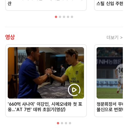
산
스틸 신임 주한 
영상
더보기 >
'660억 사나이' 이강인, 시메오네와 첫 포
청문회장서 무너진
옹...'AT 7번' 데뷔 초읽기(영상)
불신으로 번졌다 