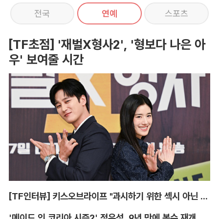
전국
연예
스포츠
[TF초점] '재벌X형사2', '형보다 나은 아
우' 보여줄 시간
[TF인터뷰] 키스오브라이프 "과시하기 위한 섹시 아닌 당당함"
'메이드 인 코리아 시즌2' 정우성, 9년 만에 복수 재개