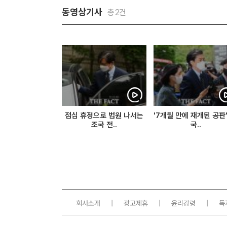
동영상기사
총2건
점심 휴정으로 법원 나서는
'7개월 만에 재개된 공판'
조국 전..
국..
회사소개
|
광고제휴
|
윤리강령
|
독