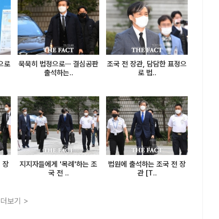
으로
묵묵히 법정으로… 결심공판
조국 전 장관, 담담한 표정으
출석하는..
로 법..
 장
지지자들에게 '목례'하는 조
법원에 출석하는 조국 전 장
국 전 ..
관 [T..
더보기 >