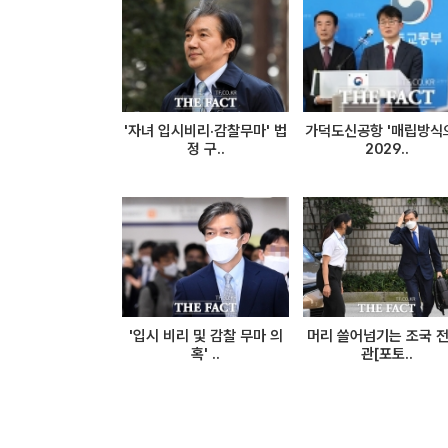
'자녀 입시비리·감찰무마' 법
가덕도신공항 '매립방식
정 구..
2029..
'입시 비리 및 감찰 무마 의
머리 쓸어넘기는 조국 전
혹' ..
관[포토..