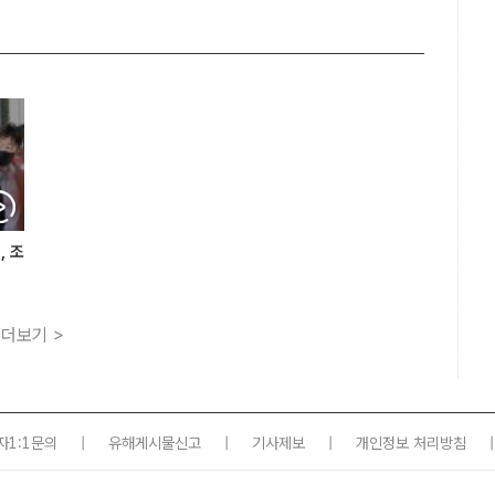
, 조
더보기 >
자1:1문의
|
유해게시물신고
|
기사제보
|
개인정보 처리방침
|