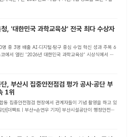
7일까지 진행한다고 6일 밝혔다.사업자 지원사업은 발전소 주변
관한 법률에 따라 발전 사업자인 한국수력원자력이 발전소 인
청, '대한민국 과학교육상' 전국 최다 수상자
0명 중 3명 배출 AI·디지털·탐구 중심 수업 혁신 성과 주목 6
코에서 열린 '2026년 대한민국 과학교육상' 시상식에서 전
 수상자들이 수상한 후 기념 촬영을 하고 있다. 왼쪽에서 세
문초) 수석교사, 네 번째 김정희(두리중) 교사, 여..
단, 부산시 집중안전점검 평가 공사·공단 부
속 1위
합동 집중안전점검 현장에서 관계자들이 기념 촬영을 하고 있
설공단[더팩트ㅣ부산=손연우 기자] 부산시설공단이 행정안전부
026년 대한민국 안전 대전환 집중안전점검 부산 지역 추진기관
·공단 부문 최우수 기관에 2년 연속 선정됐다.이번 평가는 행