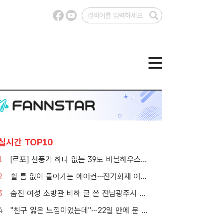
실시간 TOP10
1
[르포] 선풍기 하나 없는 39도 비닐하우스…이주노동자의 '악몽같은 폭염'
2
쉴 틈 없이 돌아가는 에어컨…전기화재 여름철에 몰린다
3
숨진 여성 소방관 비하 글 쓴 전남광주시 공무원 입건
4
"친구 잃은 느낌이었는데"…22일 만에 문 연 홈플러스 가보니[TF현장]