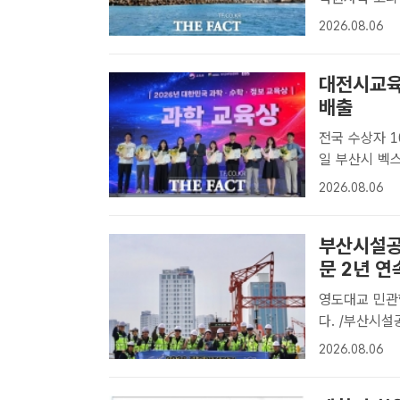
터 다음 달 
2026.08.06
지역 지원에 
근 지역 경제..
대전시교육
배출
전국 수상자 1
일 부산시 벡스
국에서 선정된
2026.08.06
번째 이초희(동
부산시설공
문 2년 연
영도대교 민관
다. /부산시
가 실시한 2
2026.08.06
평가에서 공사
정안전부..