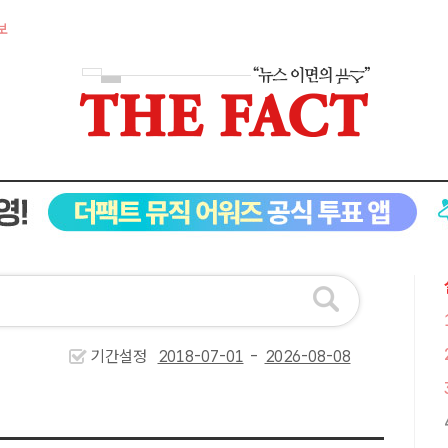
보
기간설정
-