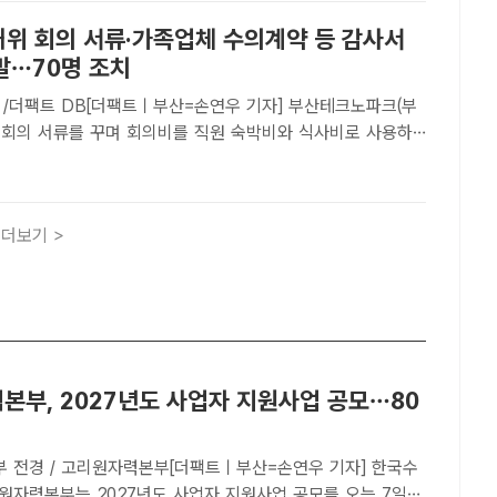
 허위 회의 서류·가족업체 수의계약 등 감사서
발…70명 조치
 /더팩트 DB[더팩트ㅣ부산=손연우 기자] 부산테크노파크(부
위 회의 서류를 꾸며 회의비를 직원 숙박비와 식사비로 사용하
계 업체를 이용해 편법 수의계약을 체결한 사실이 부산시 감사에
 채용·승진 절차와 임금피크제 운영에서도 부적정 사례가 무더
더보기 >
본부, 2027년도 사업자 지원사업 공모…80
 전경 / 고리원자력본부[더팩트ㅣ부산=손연우 기자] 한국수
원자력본부는 2027년도 사업자 지원사업 공모를 오는 7일부