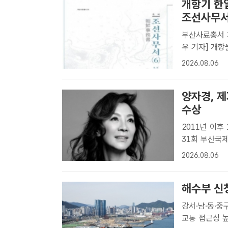
개항기 한
조선사무서 
부산사료총서 
우 기자] 개
로 옮긴 사료
2026.08.06
선사무서 제1
국역조선사무.
양자경, 
수상
2011년 이후 15
31회 부산국
부산국제영화제
2026.08.06
를 찾는다.제
영화인..
해수부 신
강서·남·동·중
교통 접근성 높은 평가 부산항 북항 전경. /