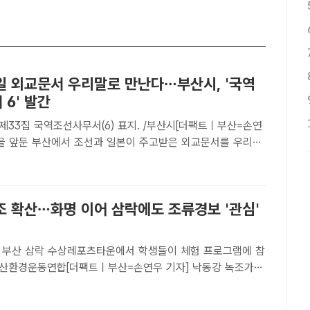
일 외교문서 우리말로 만난다…부산시, '국역
6' 발간
제33집 국역조선사무서(6) 표지. /부산시[더팩트ㅣ부산=손연
항을 앞둔 부산에서 조선과 일본이 주고받은 외교문서를 우리말
집이 발간됐다.부산시는 6일 재부산일본총영사관이 편찬한 조
7권부터 제20권까지를 우리말로 옮긴 부산사료총서 제33집
.
조 확산…화명 이어 삼락에도 조류경보 '관심'
 부산 삼락 수상레포츠타운에서 학생들이 체험 프로그램에 참
/부산환경운동연합[더팩트ㅣ부산=손연우 기자] 낙동강 녹조가
명에 이어 삼락 수상레포츠타운에도 조류경보 '관심' 단계가
시는 5일 오후 3시 친수구간 조류경보제를 시범 운영 중인 삼