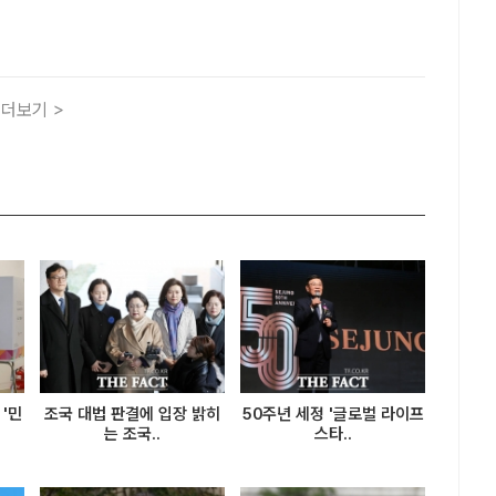
양수산부 신청사가 부산시 동구 북항 1단계 재개발지역에 들어
서구와 남구, 동구, 중구가 유치전을 벌인 가운데..
더보기 >
'민
조국 대법 판결에 입장 밝히
50주년 세정 '글로벌 라이프
는 조국..
스타..