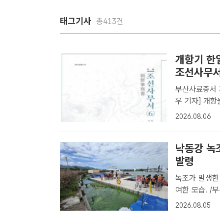
태그기사
총413건
개항기 한
조선사무서 
부산사료총서 
우 기자] 개
로 옮긴 사료
2026.08.06
선사무서 제1
국역조선사무.
낙동강 녹
발령
녹조가 발생한
여한 모습. 
확산하면서 화
2026.08.05
내려졌다.부산