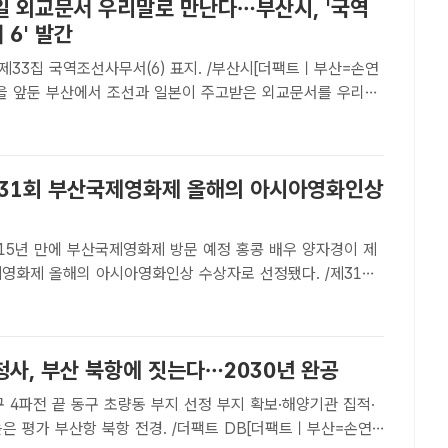
일 외교문서 우리말로 만난다…부산시, '국역
6' 발간
제33집 국역조선사무서(6) 표지. /부산시[더팩트ㅣ부산=손연
항을 앞둔 부산에서 조선과 일본이 주고받은 외교문서를 우리말
집이 발간됐다.부산시는 6일 재부산일본총영사관이 편찬한 조
7권부터 제20권까지를 우리말로 옮긴 부산사료총서 제33집
.
제31회 부산국제영화제 올해의 아시아영화인상
년 만에 부산국제영화제 방문 예정 홍콩 배우 양자경이 제
제영화제 올해의 아시아영화인상 수상자로 선정됐다. /제31회
[더팩트｜박지윤 기자] 홍콩 배우 양자경이 부산국제영화제
31회 부산국제영화제 사무국은 6일 "양자경이 올해의 아시아
청사, 부산 북항에 짓는다…2030년 완공
구 4파전 끝 동구 초량동 부지 선정 부지 확보·해양기관 집적·
더팩트 DB[더팩트ㅣ부산=손연