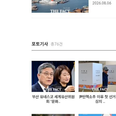
우 기자] 해
2026.08.06
선다.부산시 강
포토기사
총76건
부산 유네스코 세계유산위원
尹탄핵소추 이후 첫 선거 
회 '문화..
심의 ..