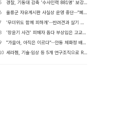
5
경찰, 기동대 감축 '수사인력 881명' 보강…9월 초까지 상피제 시행
6
울릉군 자유게시판 사실상 운영 중단…"폐쇄" vs "소통창구 지켜야"
7
'무더위도 함께 피하개'…반려견과 살기 좋은 자치구는 어디
8
'장윤기 사건' 피해자 돕다 부상입은 고교생 의상자 인정
9
"가을아, 아직은 이르다"…안동 체화정 배롱나무의 마지막 여름
10
세라젬, 기술·임상 등 5개 연구조직으로 R&D 역량 강화