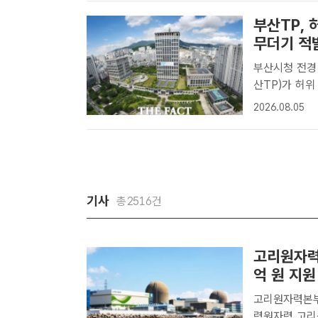
락 수상레포..
부산TP,
무더기 적
부산시청 전경
산TP)가 허
고, 가족 관
2026.08.05
서 적발됐다.
기로 확..
기사
총2516건
고리원자력
억 원 지원
고리원자력본부
력원자력 고리