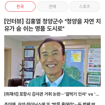
전국
연예
스포츠
[인터뷰] 김홍열 청양군수 "청양을 자연 치
유가 숨 쉬는 명품 도시로"
[취재석] 포항시 감사관 거취 논란…'알박기 인사' vs '임기 보장'
추미애, 삼성·하이닉스에 또 "방류 줄여라"…두 번째 반도체 행정지도