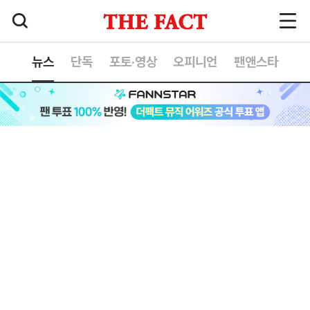
뉴스
단독
포토·영상
오피니언
팬앤스타