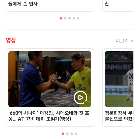
들에게 손 인사
산
영상
더보기 >
'660억 사나이' 이강인, 시메오네와 첫 포
청문회장서 무너진
옹...'AT 7번' 데뷔 초읽기(영상)
불신으로 번졌다 