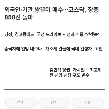
외국인·기관 쌍끌이 매수…코스닥, 장중
850선 돌파
당정, 경고등에도 '국정 드라이브'…성과·역풍 '안갯속'
중국차에 안방 내주나...개소세 일몰에 국내 완성차 '고민'
김민석 당권 '가시권'…최고위
원 친명·친청 구도 변수
정치
경제
사회