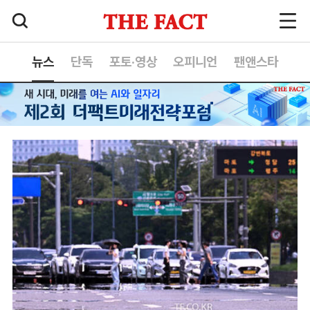
뉴스
단독
포토·영상
오피니언
팬앤스타