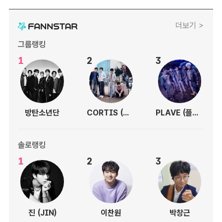
더보기 >
그룹랭킹
1
2
3
방탄소년단
CORTIS (코르티스)
PLAVE (플레이브)
솔로랭킹
1
2
3
진 (JIN)
이찬원
박창근