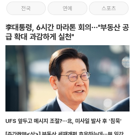
전국
연예
스포츠
李대통령, 6시간 마라톤 회의…"부동산 공
급 확대 과감하게 실천"
UFS 앞두고 메시지 조절?…北, 미사일 발사 후 '침묵'
[주간政談<상>] 부동산 세재개편 호응하는데…與 일각의 속내