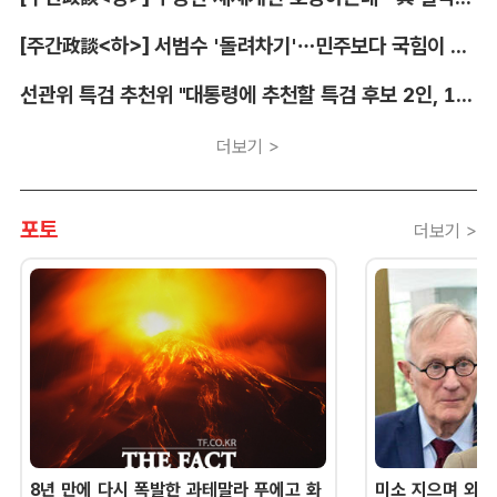
[주간政談<하>] 서범수 '돌려차기'…민주보다 국힘이 더 발끈
선관위 특검 추천위 "대통령에 추천할 특검 후보 2인, 14일 확정"
더보기 >
포토
더보기 >
8년 만에 다시 폭발한 과테말라 푸에고 화
미소 지으며 외교