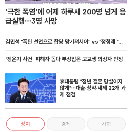
'극한 폭염'에 어제 하루새 200명 넘게 응
급실행…3명 사망
김민석 "폭탄 선언으로 합당 망가져서야" vs "정청래 "남 탓 전문가"
'장윤기 사건' 피해자 돕다 부상입은 고교생 의상자 인정
李대통령 "청년 결혼 망설이지
않게"…대출·청약·세제 22개 과
제 점검
정치
경제
사회