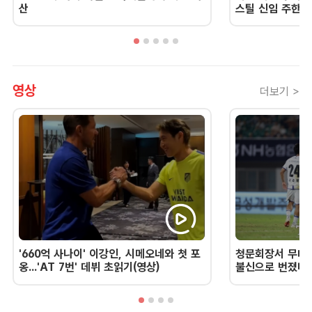
산
스틸 신임 주한 
영상
더보기 >
'660억 사나이' 이강인, 시메오네와 첫 포
청문회장서 무너진
옹...'AT 7번' 데뷔 초읽기(영상)
불신으로 번졌다 