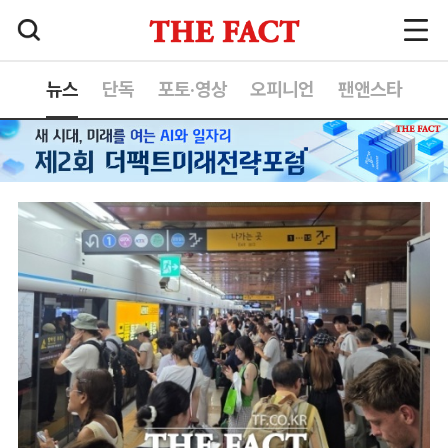
뉴스
단독
포토·영상
오피니언
팬앤스타