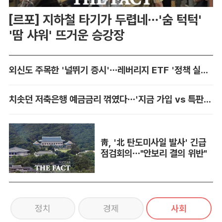
[르포] 지하철 타기가 두렵네…'숨 턱턱'
'땀 샤워' 뜨거운 승강장
외신도 주목한 '널뛰기 증시'…레버리지 ETF '정책 실패' 책임론 공방
치솟던 저축은행 예금금리 꺾였다…'지금 가입 vs 특판 대기' 셈법 복잡
靑, '北 탄도미사일 발사' 긴급
점검회의…"안보리 결의 위반"
정치
경제
사회