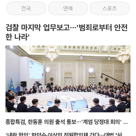
전국
연예
스포츠
검찰 마지막 업무보고…'범죄로부터 안전
한 나라'
종합특검, 한동훈 의원 출석 통보…'계엄 당정대 회의' 참고인
'내란 혐의' 한덕수·이상민 전원합의체 간다…대법 "사법적 평가 필요"