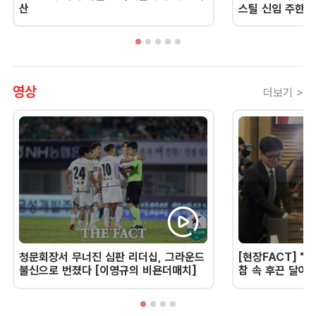
산
스틸 신임 주한 
영상
더보기 >
청문회장서 무너진 심판 리더십, 그라운드
[현장FACT] "한
불신으로 번졌다 [이영규의 비욘더매치]
참 속 후끈 달아