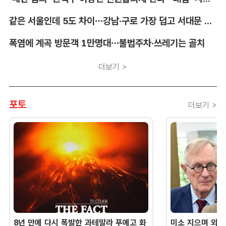
같은 서울인데 5도 차이…강남·구로 가장 덥고 서대문 낮다
폭염에 계곡 방문객 1만명대…불법주차·쓰레기는 골치
더보기 >
포토
더보기 >
8년 만에 다시 폭발한 과테말라 푸에고 화
미소 지으며 외교