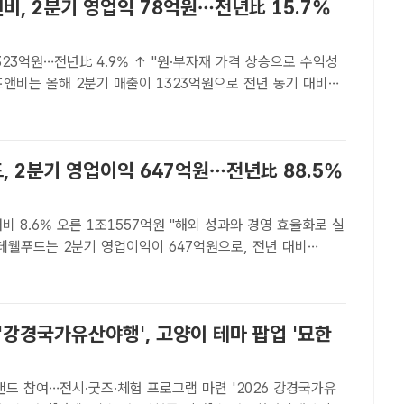
비, 2분기 영업익 78억원…전년比 15.7%
323억원…전년比 4.9% ↑ "원·부자재 가격 상승으로 수익성
다고 7일 공시했다. /더팩트 DB[더팩트ㅣ이윤경 기자] 교촌에
수요 증가로 매출은 늘었지만 원·부자..
, 2분기 영업이익 647억원…전년比 88.5%
비 8.6% 오른 1조1557억원 "해외 성과와 경영 효율화로 실
했다. /롯데웰푸드[더팩트 | 손원태 기자] 롯데웰푸드는 2분기
7억원으로, 전년 대비 88.5% 증가했다고 7일 공시했..
'강경국가유산야행', 고양이 테마 팝업 '묘한
 참여…전시·굿즈·체험 프로그램 마련 '2026 강경국가유