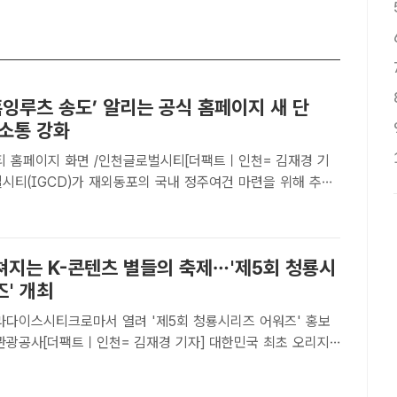
‘홈잉루츠 송도’ 알리는 공식 홈페이지 새 단
 소통 강화
 홈페이지 화면 /인천글로벌시티[더팩트ㅣ인천= 김재경 기
벌시티(IGCD)가 재외동포의 국내 정주여건 마련을 위해 추진
벌타운 3단계 '홈잉루츠 송도' 홍보 마케팅에 본격 나섰
6일 대고객 접근성과 소통 기능을 대폭 강화한 공식 홈페이지
.
쳐지는 K-콘텐츠 별들의 축제…'제5회 청룡시
' 개최
티크로마서 열려 '제5회 청룡시리즈 어워즈' 홍보
천관광공사[더팩트ㅣ인천= 김재경 기자] 대한민국 최초 오리지
콘텐츠 전문 시상식인 '청룡시리즈 어워즈'가 인천시에서 열린
인천관광공사는 오는 31일 인천 파라다이스시티크로마에서