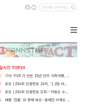
실시간 TOP10
1
기아 'PV5'가 만든 23년 만의 가족여행, 1000만뷰 달성
2
로또 1236회 당첨번호 24억, '1·2등 터졌지만 그게 또 없네'
3
로또 1236회 당첨번호 조회···'자동도 수동도 5명씩 같네'
4
태풍 '찬홈' 日 향해 북상…동해안 비에도 서쪽 폭염 계속