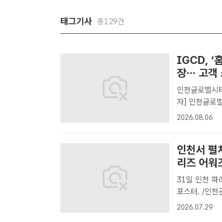
태그기사
총129건
IGCD, 
장… 고객
인천글로벌시티
자] 인천글로
중인 송도글로
2026.08.06
다.IGCD는 
를 재오픈했다.
인천서 펼
리즈 어워즈
31일 인천 파라다이스시
포스터. /인
널 스트리밍 
2026.07.29
다.인천시와 