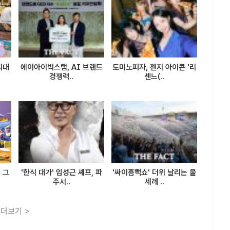
최대
에이아이빅스랩, AI 브랜드
도미노피자, 젠지 아이콘 '리
경쟁력..
센느(..
 그
'한식 대가' 임성근 셰프, 파
'싸이흠뻑쇼' 더위 날리는 물
주서..
세례 ..
더보기 >