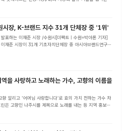
전용 물류센터를 공개했다. /롯데마트[더팩트 | 손원태 기자]
지능(AI)과 자동화 물류 기술을 집약한 차세대 온라..
시장, K-브랜드 지수 31개 단체장 중 '1위'
전 발표하는 이재준 시장 /수원시[더팩트ㅣ수원=박아론 기자]
 이재준 시장이 31개 기초자치단체장 중 아시아브랜드연구소
반 평가 시스템 K-브랜드 지수 부문에서 1위를 차지했다고 7
브랜드 지수는 디지털 데이터를 분석해 △트렌드(Trend)·..
 지역을 사랑하고 노래하는 가수, 고향의 이름을
고향 알리고 '어머님 사랑합니다'로 효의 가치 전하는 가수 차
펼치고 있다. /차효린 측 제공[더팩트ㅣ전남광주=김승일 기자]
따르면 약 3000여 명이 전국에서 가수로 활동 중이다...