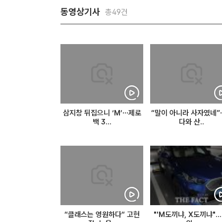
동영상기사
총49건
삼지창 뒤집으니 ‘M’…제로
“말이 아니라 사자였네”
백 3...
다와 산..
“클래스는 영원하다“ 고현
"'M도끼냐, X도끼냐"...