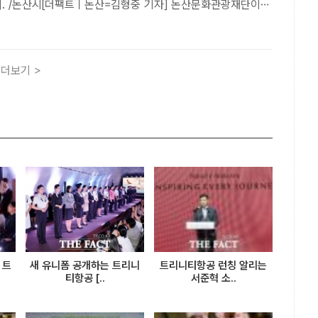
터. /논산시[더팩트ㅣ논산=김형중 기자] 논산문화관광재단이
국가유산야행' 기간 고양이를 주제로 한 특별 팝업스토어 '묘한
다.재단은 오는 28~29일과 9월 4~5일 강경..
더보기 >
 트
새 유니폼 공개하는 트리니
트리니티항공 런칭 알리는
티항공 [..
서준혁 소..