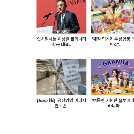
인사말하는 이상윤 트리니티
'제철 먹거리·여름용품 
항공 대표..
반값'..
[포토기획] '정상영업'이라지
'여름엔 시원한 블루베리
만…손..
라니따 ..