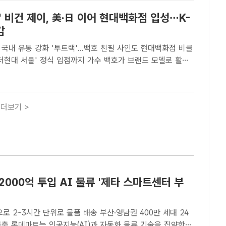
' 비건 제이, 美·日 이어 현대백화점 입성…K-
감
국내 유통 강화 '투트랙'...백호 친필 사인도 현대백화점 비클
' 정식 입점까지 가수 백호가 브랜드 모델로 활동
비건 K-스킨케어 브랜드 Vegan J.(비건 제이)가 해외 시장
내 프리미엄 유통 채널 공략에 속도를 낸다. 브랜드..
더보기 >
2000억 투입 AI 물류 '제타 스마트센터 부
으로 2~3시간 단위로 물품 배송 부산·영남권 400만 세대 24
 기술을 집약한