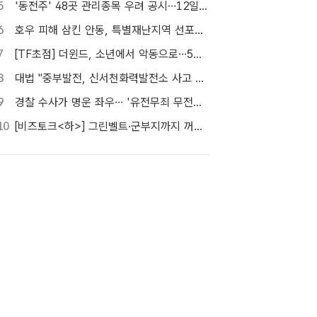
5
'동전주' 48곳 관리종목 우려 공시…12일부터 본격 '퇴출'
6
호우 피해 삼킨 안동, 특별재난지역 선포…'일상 회복' 총력전
7
[TF초점] 더윈드, 소년에서 악동으로…5세대로 이어진 지코·박경
8
대법 "중부발전, 신서천화력발전소 사고 형사책임 없어"
9
경찰 수사가 명운 좌우… '유전무죄 무전유죄' 변호사비 부담 우려
10
[비즈토크<하>] 그린벨트·군부지까지 꺼냈다…李정부 '공급 속도전' 통할까