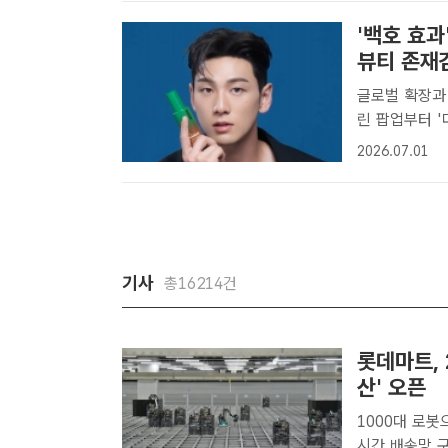
'제5회 ..
'백호 효과
뷰티 존재
글로벌 확장과 
린 팝업부터 '더현대 서울
중인 프리미엄 
2026.07.01
진출에 이어 국
기사
총16214건
롯데마트, 
산' 오픈
1000대 로봇
시간 배송망 구축 롯데마트는 인공지능(AI)과 자동화 물류