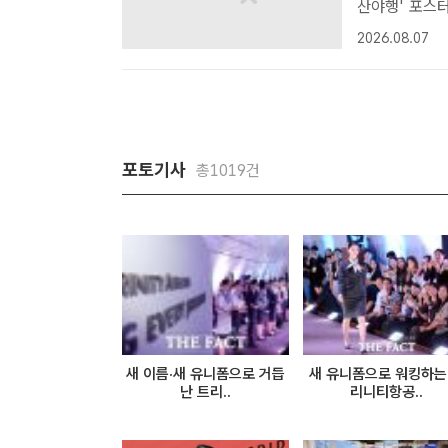
산야행' 포스
'2026 강경
2026.08.07
야행'을 선보인
포토기사
총1019건
새 이름·새 유니폼으로 거듭
새 유니폼으로 워킹하는
난 트리..
리니티항공..