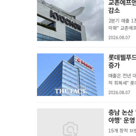
교촌에프앤
감소
2분기 매출 1
악화" 교촌에프앤비는 올해 2분기 매출이 1323억원으로 전년 동기 대비
4.9% 증가했
2026.08.07
프앤비가 치킨 
롯데웰푸드
증가
매출은 전년 대
적 회복세" 롯데웰푸드는 2분기 영업이익이 647억원으로, 전년 대비
88.5% 증가
2026.08.07
영업이익이 64
충남 논산 
야행' 운영
15개 창작 브랜드