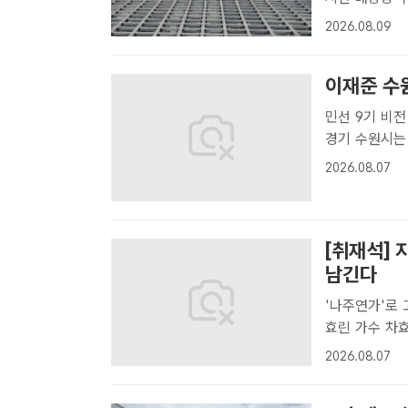
차세대 온라인 
2026.08.09
롯데마트는 인공
이재준 수원
민선 9기 비
경기 수원시는
의 빅데이터 기
2026.08.07
일 밝혔다.K-
[취재석]
남긴다
'나주연가'로 
효린 가수 차효린은 고향인 나주시를 제목으로 노래를 내는 등 지역 홍보를
위해 활동을 
2026.08.07
대한가수협회에 