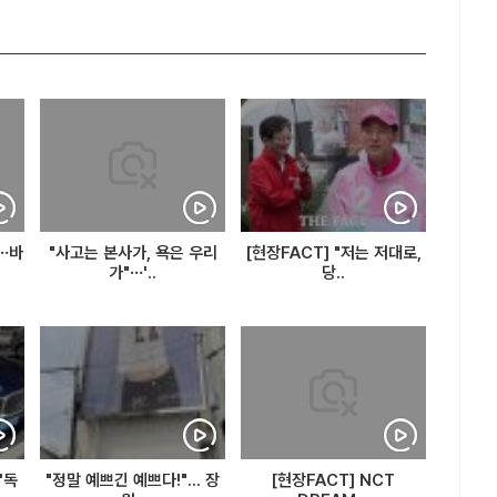
…바
"사고는 본사가, 욕은 우리
[현장FACT] "저는 저대로,
가"…'..
당..
'독
"정말 예쁘긴 예쁘다!"... 장
[현장FACT] NCT