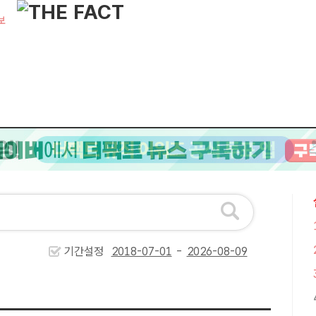
보
기간설정
-