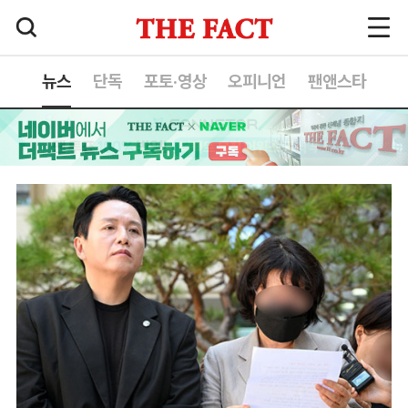
뉴스
단독
포토·영상
오피니언
팬앤스타