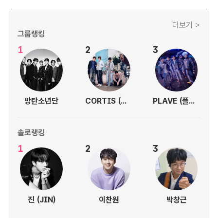
더보기 >
그룹랭킹
1
2
3
방탄소년단
CORTIS (코르티스)
PLAVE (플레이브)
솔로랭킹
1
2
3
진 (JIN)
이찬원
박창근