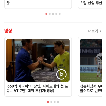
산
스틸 신임 주한 
영상
더보기 >
'660억 사나이' 이강인, 시메오네와 첫 포
청문회장서 무너진
옹...'AT 7번' 데뷔 초읽기(영상)
불신으로 번졌다 