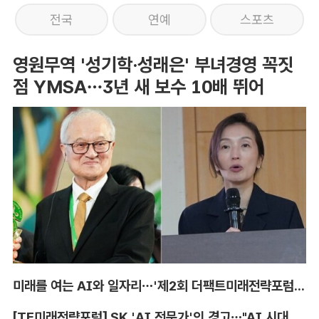
전국
연예
스포츠
영원무역 '성기학·성래은' 부녀경영 꼭짓
점 YMSA…3년 새 보수 10배 뛰어
미래를 여는 AI와 일자리…'제2회 더팩트미래전략포럼' 참가 신청
[TF미래전략포럼] SK 'AI 전문가'의 경고…"AI 시대, 인재 격차 더 커진다"