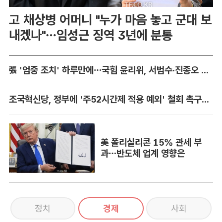
고 채상병 어머니 "누가 마음 놓고 군대 보
내겠나"…임성근 징역 3년에 분통
張 '엄중 조치' 하루만에…국힘 윤리위, 서범수·진종오 징계 착수
조국혁신당, 정부에 '주52시간제 적용 예외' 철회 촉구…"흥정 대상 아냐"
美 폴리실리콘 15% 관세 부
과…반도체 업계 영향은
정치
경제
사회