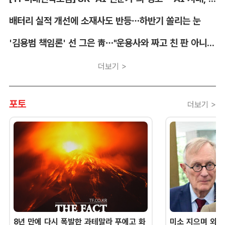
배터리 실적 개선에 소재사도 반등…하반기 쏠리는 눈
'김용범 책임론' 선 그은 靑…"운용사와 짜고 친 판 아니냐" 의혹도
더보기 >
포토
더보기 >
8년 만에 다시 폭발한 과테말라 푸에고 화
미소 지으며 외교