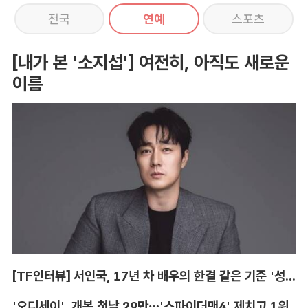
전국
연예
스포츠
[내가 본 '소지섭'] 여전히, 아직도 새로운
이름
[TF인터뷰] 서인국, 17년 차 배우의 한결 같은 기준 '성장'
'오디세이', 개봉 첫날 29만…'스파이더맨4' 제치고 1위