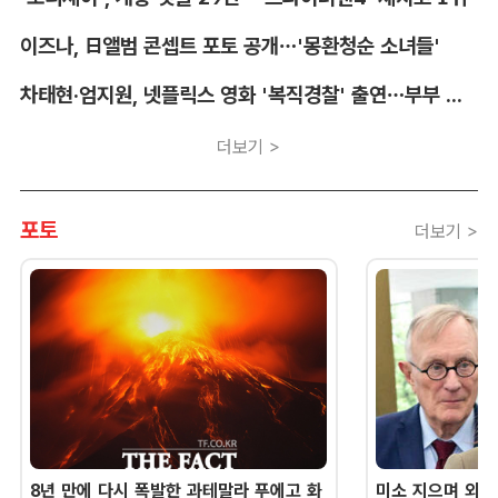
이즈나, 日앨범 콘셉트 포토 공개…'몽환청순 소녀들'
차태현·엄지원, 넷플릭스 영화 '복직경찰' 출연…부부 호흡
더보기 >
포토
더보기 >
8년 만에 다시 폭발한 과테말라 푸에고 화
미소 지으며 외교