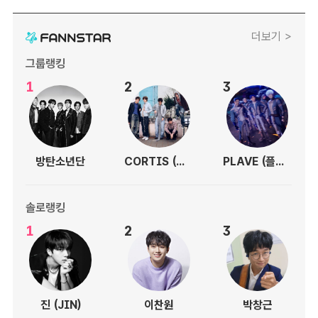
더보기 >
그룹랭킹
1
2
3
방탄소년단
CORTIS (코르티스)
PLAVE (플레이브)
솔로랭킹
1
2
3
진 (JIN)
이찬원
박창근