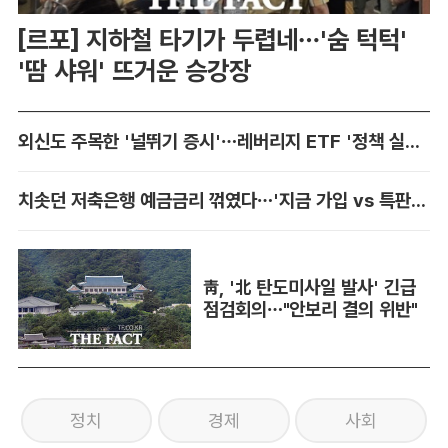
[르포] 지하철 타기가 두렵네…'숨 턱턱'
'땀 샤워' 뜨거운 승강장
외신도 주목한 '널뛰기 증시'…레버리지 ETF '정책 실패' 책임론 공방
치솟던 저축은행 예금금리 꺾였다…'지금 가입 vs 특판 대기' 셈법 복잡
靑, '北 탄도미사일 발사' 긴급
점검회의…"안보리 결의 위반"
정치
경제
사회