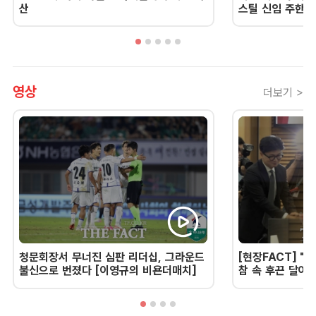
산
스틸 신임 주한 
영상
더보기 >
청문회장서 무너진 심판 리더십, 그라운드
[현장FACT] "한
불신으로 번졌다 [이영규의 비욘더매치]
참 속 후끈 달아