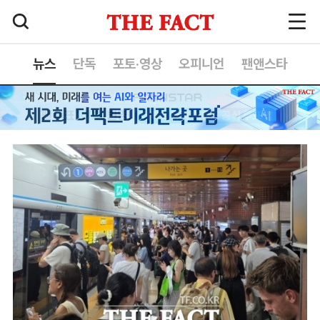
뉴스
단독
포토·영상
오피니언
팬앤스타