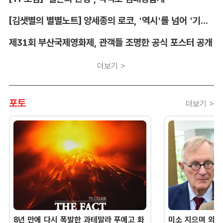
[김샛별의 별별노트] 양세종의 로코, '역시'를 넘어 '기대 이상'
제31회 부산국제영화제, 관객들 조명한 공식 포스터 공개
더보기 >
포토
더보기 >
8년 만에 다시 폭발한 과테말라 푸에고 화
미소 지으며 외교