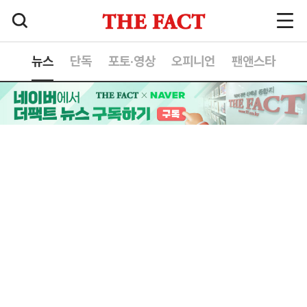
뉴스
단독
포토·영상
오피니언
팬앤스타