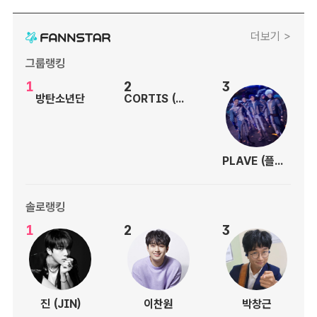
더보기 >
그룹랭킹
1
2
3
방탄소년단
CORTIS (코르티스)
PLAVE (플레이브)
솔로랭킹
1
2
3
진 (JIN)
이찬원
박창근