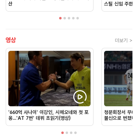
산
스틸 신임 주한 
영상
더보기 >
'660억 사나이' 이강인, 시메오네와 첫 포
청문회장서 무너진
옹...'AT 7번' 데뷔 초읽기(영상)
불신으로 번졌다 