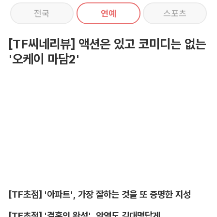
전국
연예
스포츠
[TF씨네리뷰] 액션은 있고 코미디는 없는
'오케이 마담2'
[TF초점] '아파트', 가장 잘하는 것을 또 증명한 지성
[TF초점] '결혼의 완성', 악역도 김대명답게