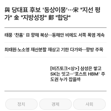
與 당대표 후보 '동상이몽'…宋 "지선 평
가" 金 "지방성장" 鄭 "합당"
태풍 '찬홈' 日 향해 북상…동해안 비에도 서쪽 폭염 계속
최태원·노소영 재산분할 재상고 기한 다가와…향방 주목
[비즈토크<상>] 삼성은 쌓고
SK는 잇고…'포스트 HBM' 주
도권 누가 잡을까
정치
경제
사회