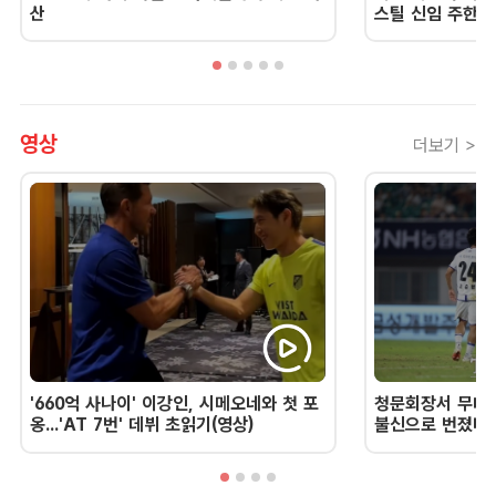
산
스틸 신임 주한 
영상
더보기 >
'660억 사나이' 이강인, 시메오네와 첫 포
청문회장서 무너진
옹...'AT 7번' 데뷔 초읽기(영상)
불신으로 번졌다 