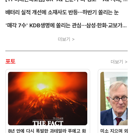
배터리 실적 개선에 소재사도 반등…하반기 쏠리는 눈
'매각 7수' KDB생명에 쏠리는 관심…삼성·한화·교보가 주목하는 이유
더보기 >
포토
더보기 >
8년 만에 다시 폭발한 과테말라 푸에고 화
미소 지으며 외교