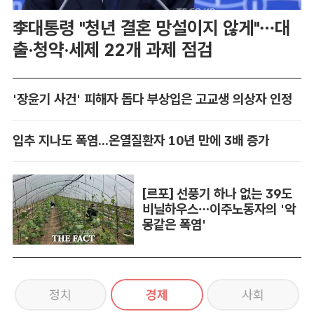
李대통령 "청년 결혼 망설이지 않게"…대
출·청약·세제 22개 과제 점검
'장윤기 사건' 피해자 돕다 부상입은 고교생 의상자 인정
입추 지나도 폭염...온열질환자 10년 만에 3배 증가
[르포] 선풍기 하나 없는 39도
비닐하우스…이주노동자의 '악
몽같은 폭염'
정치
경제
사회