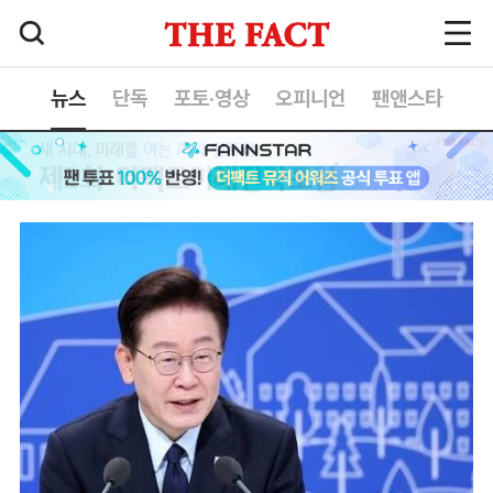
뉴스
단독
포토·영상
오피니언
팬앤스타