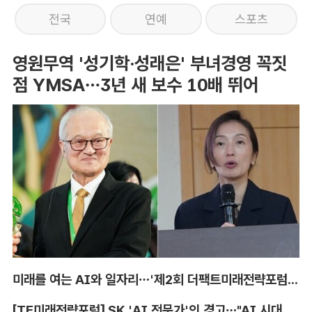
전국
연예
스포츠
영원무역 '성기학·성래은' 부녀경영 꼭짓
점 YMSA…3년 새 보수 10배 뛰어
미래를 여는 AI와 일자리…'제2회 더팩트미래전략포럼' 참가 신청
[TF미래전략포럼] SK 'AI 전문가'의 경고…"AI 시대, 인재 격차 더 커진다"