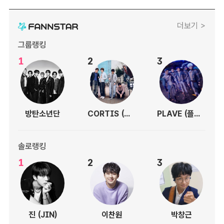
더보기 >
그룹랭킹
1
2
3
방탄소년단
CORTIS (코르티스)
PLAVE (플레이브)
솔로랭킹
1
2
3
진 (JIN)
이찬원
박창근