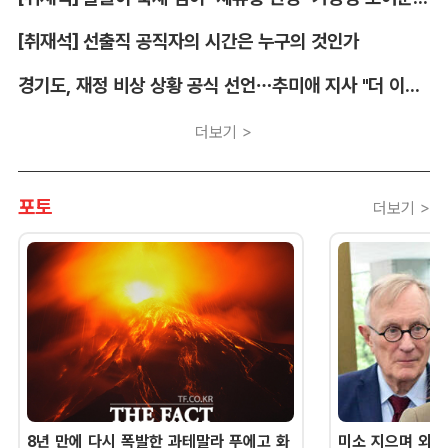
[취재석] 선출직 공직자의 시간은 누구의 것인가
경기도, 재정 비상 상황 공식 선언…추미애 지사 "더 이상 끌어다 쓸 재원 없어"
더보기 >
포토
더보기 >
8년 만에 다시 폭발한 과테말라 푸에고 화
미소 지으며 외교