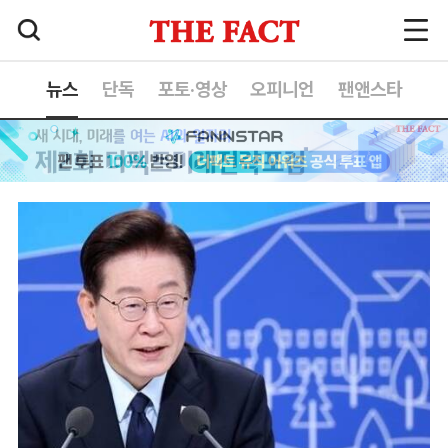
뉴스
단독
포토·영상
오피니언
팬앤스타