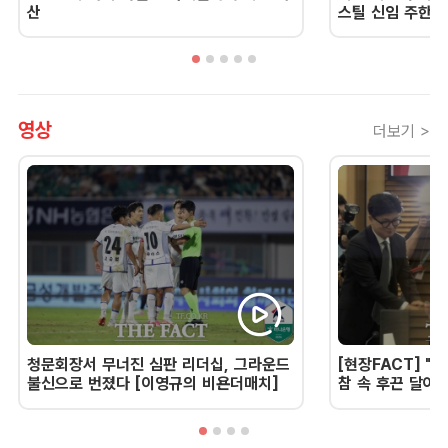
산
스틸 신임 주한 
영상
더보기 >
청문회장서 무너진 심판 리더십, 그라운드
[현장FACT] "한
불신으로 번졌다 [이영규의 비욘더매치]
참 속 후끈 달아