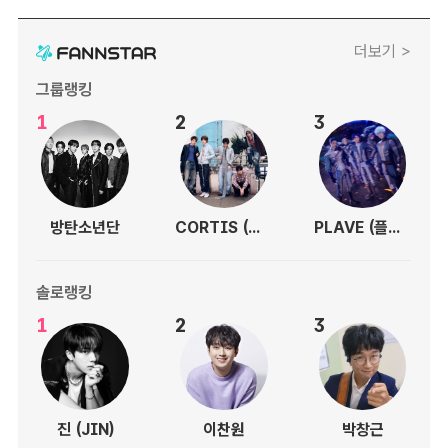
더보기 >
그룹랭킹
1
2
3
방탄소년단
CORTIS (코르티스)
PLAVE (플레이브)
솔로랭킹
1
2
3
진 (JIN)
이찬원
박창근