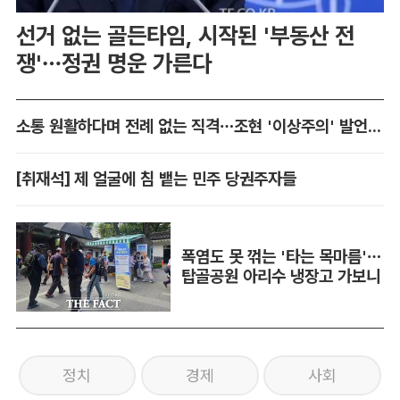
선거 없는 골든타임, 시작된 '부동산 전
쟁'…정권 명운 가른다
소통 원활하다며 전례 없는 직격…조현 '이상주의' 발언 논란
[취재석] 제 얼굴에 침 뱉는 민주 당권주자들
폭염도 못 꺾는 '타는 목마름'…
탑골공원 아리수 냉장고 가보니
정치
경제
사회