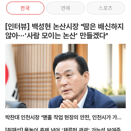
전국
연예
스포츠
[인터뷰] 백성현 논산시장 "땀은 배신하지
않아…'사람 모이는 논산' 만들겠다"
박찬대 인천시장 "맨홀 작업 현장의 안전, 인천시가 가장 앞장서겠다"
[취재석] 물놀이 축제 넘어 '체류형 관광' 가능성 보여준 안동 水페스타