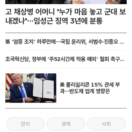
고 채상병 어머니 "누가 마음 놓고 군대 보
내겠나"…임성근 징역 3년에 분통
張 '엄중 조치' 하루만에…국힘 윤리위, 서범수·진종오 징계 착수
조국혁신당, 정부에 '주52시간제 적용 예외' 철회 촉구…"흥정 대상 아냐"
美 폴리실리콘 15% 관세 부
과…반도체 업계 영향은
정치
경제
사회