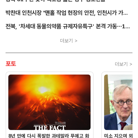
박찬대 인천시장 "맨홀 작업 현장의 안전, 인천시가 가장 앞장서겠다"
전북, '차세대 동물의약품 규제자유특구' 본격 가동…11개 기업 1273억 투자
더보기 >
포토
더보기 >
8년 만에 다시 폭발한 과테말라 푸에고 화
미소 지으며 외교