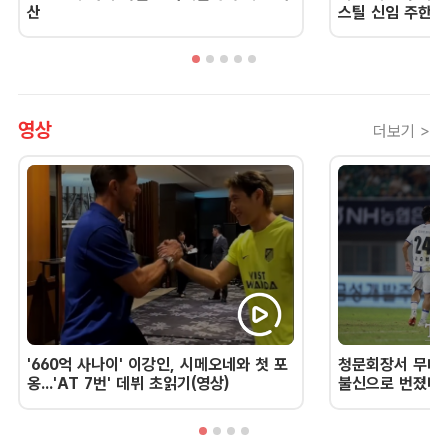
산
스틸 신임 주한 
영상
더보기 >
'660억 사나이' 이강인, 시메오네와 첫 포
청문회장서 무너진
옹...'AT 7번' 데뷔 초읽기(영상)
불신으로 번졌다 