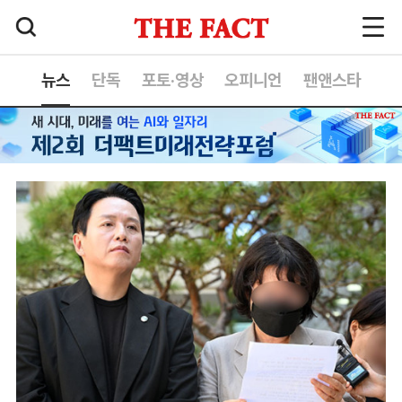
뉴스
단독
포토·영상
오피니언
팬앤스타