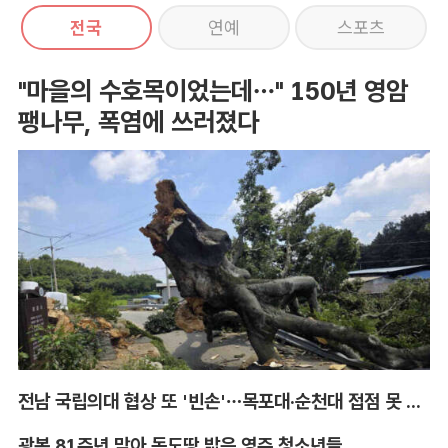
전국
연예
스포츠
"마을의 수호목이었는데…" 150년 영암
팽나무, 폭염에 쓰러졌다
전남 국립의대 협상 또 '빈손'…목포대·순천대 접점 못 찾아
광복 81주년 맞아 독도땅 밟은 영주 청소년들