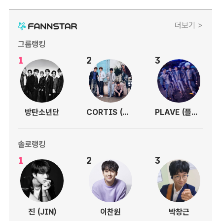
더보기 >
그룹랭킹
1
2
3
방탄소년단
CORTIS (코르티스)
PLAVE (플레이브)
솔로랭킹
1
2
3
진 (JIN)
이찬원
박창근