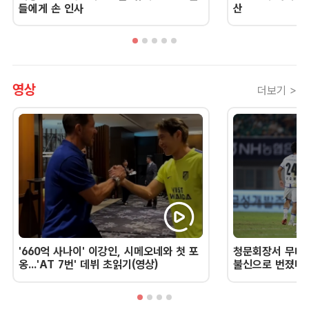
들에게 손 인사
산
영상
더보기 >
'660억 사나이' 이강인, 시메오네와 첫 포
청문회장서 무너진
옹...'AT 7번' 데뷔 초읽기(영상)
불신으로 번졌다 