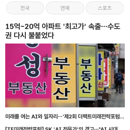
전국
연예
스포츠
15억~20억 아파트 '최고가' 속출…수도
권 다시 불붙었다
미래를 여는 AI와 일자리…'제2회 더팩트미래전략포럼' 참가 신청
[TF미래전략포럼] SK 'AI 전문가'의 경고…"AI 시대, 인재 격차 더 커진다"