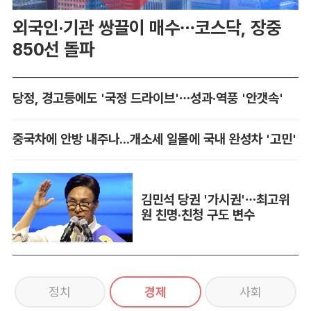
외국인·기관 쌍끌이 매수…코스닥, 장중
850선 돌파
당정, 경고등에도 '국정 드라이브'…성과·역풍 '안갯속'
중국차에 안방 내주나...개소세 일몰에 국내 완성차 '고민'
김민석 당권 '가시권'…최고위
원 친명·친청 구도 변수
정치
경제
사회