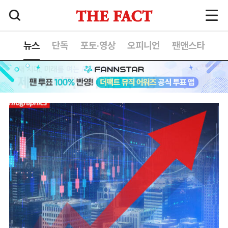
뉴스
단독
포토·영상
오피니언
팬앤스타