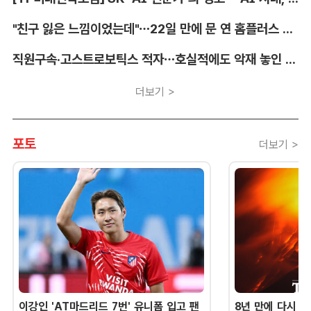
"친구 잃은 느낌이었는데"…22일 만에 문 연 홈플러스 가보니[TF현장]
직원구속·고스트로보틱스 적자…호실적에도 악재 놓인 LIG D&A
더보기 >
포토
더보기 >
이강인 'AT마드리드 7번' 유니폼 입고 팬
8년 만에 다시 