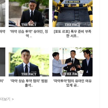
'마약
'마약 상습 투약' 유아인, 징
[포토 르포] 폭우 준비 부족
역 ..
한 서초..
의'
'마약 상습 투약 혐의' 법원
'마약투약'혐의 유아인 여유
출석..
있게 공..
더보기 >