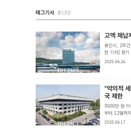
태그기사
총13건
고액 체납
용인시, 2주간 1억여 원 징수 용
현 기자] 경기
징수했다.용인
2025.06.24
를 대상으로 집
"악의적 세
국 제한
3000만 원 
부터 12월까지 출국 제한 예정 
재경 기자] 인
2025.06.17
266명에 대해