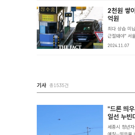
2천원 쌓이
억원
최다 상습 미납
근절돼야" 서울시의회 국민의힘 윤영희 시의원이 서울시설공단으로부터 제
출받은 자료에 
2024.11.07
건에 달했다. 
기사
총1535건
"드론 띄
일선 누빈
세종시 청년자
예찰…얼음물 나눔부터 