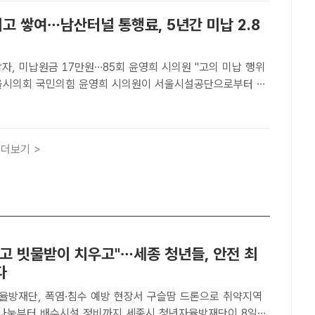
고 쌓여…남산터널 통행료, 5년간 미납 2.8
자, 미납원금 17만원…85회 윤영희 시의원 "고의 미납 행위
따르면 지난 5년간 남산1·3터널 요금 미납건수는 2만8930
사진은 서울 중구 남산1호터널에서 차량이 요금소를 지나고 ..
더보기 >
우고 빗물받이 치우고"…세종 청년들, 안전 최
다
율방재단, 폭염·침수 예방 현장서 구슬땀 드론으로 취약지역
배수시설 정비까지 세종시 청년자율방재단이 8일