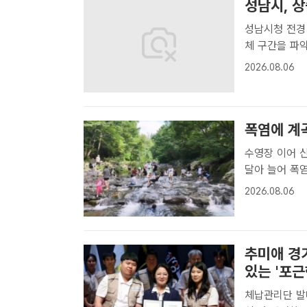
성남시, 
성남시청 전경
체 구간을 파
혔다.시는 오는
2026.08.06
용역을 진행해 
특..
폭염에 계
수영장 이어 
달아 늘어 폭염이 이어지면서 서울 관악구 신림계곡이 새로운 피서지로 떠
오르고 있다. 
2026.08.06
어지면서 한강
떠..
추미애 경기
있는 '포근
체납관리단 발대