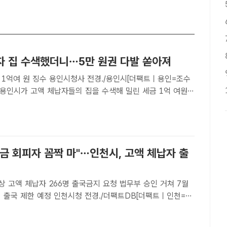
자 집 수색했더니…5만 원권 다발 쏟아져
인시청사 전경./용인시[더팩트ㅣ용인=조수
 용인시가 고액 체납자들의 집을 수색해 밀린 세금 1억 여원을
시는 지난 9일부터 2주간 고가 주택에 거주하는 고액 체납자
중적인 가택수색을 실시, 이 같은 성과를 냈다고 24일 밝..
금 회피자 꼼짝 마"…인천시, 고액 체납자 출
이상 고액 체납자 266명 출국금지 요청 법무부 승인 거쳐 7월
인천시청 전경./더팩트DB[더팩트ㅣ인천=김
천시는 3000만 원 이상 지방세를 체납한 고액·상습 체납자
 법무부에 출국금지 요청했다고 17일 밝혔다.이들이 ..