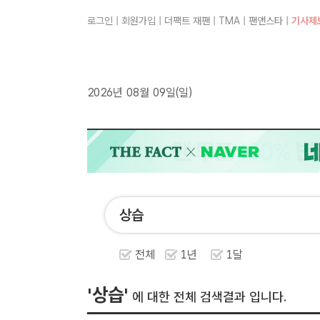
로그인
|
회원가입
|
더팩트 재팬
|
TMA
|
팬앤스타
|
기사제
2026년 08월 09일(일)
전체
1년
1달
'상습'
에 대한 전체 검색결과 입니다.