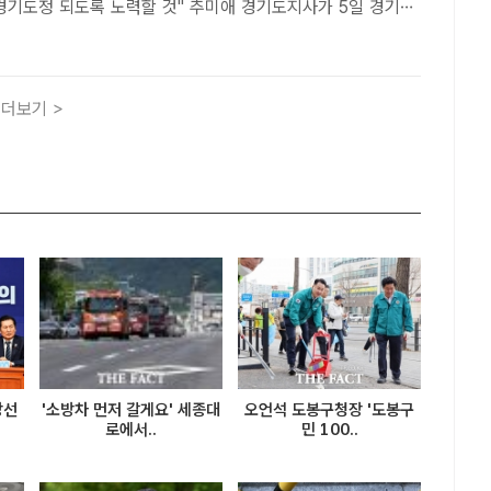
도록 노력할 것" 추미애 경기도지사가 5일 경기도
진행된 ‘2026년 경기도 체납관리단 발대식’에서 "'포근한 공
것"을 당부한 뒤 조사원들과 기념 ..
더보기 >
방선
'소방차 먼저 갈게요' 세종대
오언석 도봉구청장 '도봉구
로에서..
민 100..