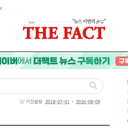
보
기간설정
-