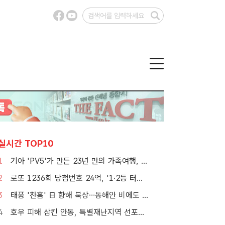
실시간 TOP10
1
기아 'PV5'가 만든 23년 만의 가족여행, 1000만뷰 달성
2
로또 1236회 당첨번호 24억, '1·2등 터졌지만 그게 또 없네'
3
태풍 '찬홈' 日 향해 북상…동해안 비에도 서쪽 폭염 계속
4
호우 피해 삼킨 안동, 특별재난지역 선포…'일상 회복' 총력전