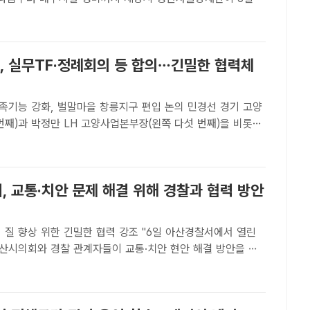
폭염 취약지역과 농경지 일대를 살피며 예찰 활동을 펼치고 있
[더팩트ㅣ세종=김형중 기자] 폭염과 집중호우가 이어지는 여름
H, 실무TF·정례회의 등 합의…긴밀한 협력체
 강화, 벌말마을 창릉지구 편입 논의 민경선 경기 고양
번째)과 박정만 LH 고양사업본부장(왼쪽 다섯 번째)을 비롯한
일 고양시청 시장실에서 만남을 갖고 '창릉신도시 자족기능 강
을 창릉지구 편입' 등에 대한 의견을 나누고 있다. /고양시[더..
, 교통·치안 문제 해결 위해 경찰과 협력 방안
상 위한 긴밀한 협력 강조 "6일 아산경찰서에서 열린
산시의회와 경찰 관계자들이 교통·치안 현안 해결 방안을 논
 /아산시의회[더팩트ㅣ아산=정효기 기자] 충남 아산시의회가 6
 방문해 지역 내 교통 문제와 치안 현안 해결을 위한 협력..