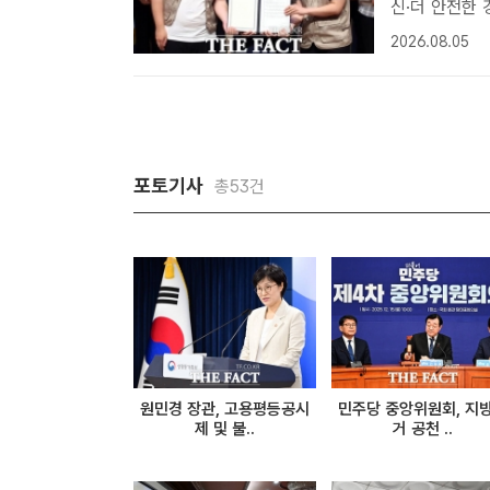
신·더 안전한 경기도정 되
청 다산홀에서 
2026.08.05
정'이 돼 줄 
포토기사
총53건
원민경 장관, 고용평등공시
민주당 중앙위원회, 지
제 및 불..
거 공천 ..