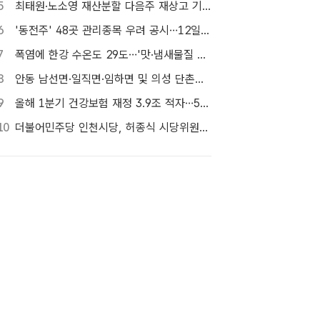
5
최태원·노소영 재산분할 다음주 재상고 기한…향방 주목
6
'동전주' 48곳 관리종목 우려 공시…12일부터 본격 '퇴출'
7
폭염에 한강 수온도 29도…'맛·냄새물질 경보제' 도입
8
안동 남선면·일직면·임하면 및 의성 단촌면 세금 납부 연장
9
올해 1분기 건강보험 재정 3.9조 적자…5년 만에 흑자 행진 중단
10
더불어민주당 인천시당, 허종식 시당위원장 선출