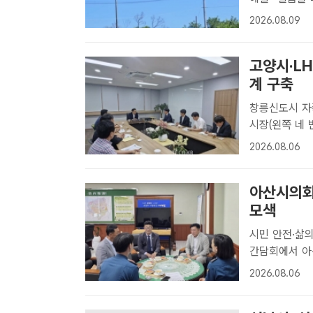
드론을 띄워 
2026.08.09
다. /세종시
철 세..
고양시·L
계 구축
창릉신도시 자족기능
시장(왼쪽 네 
관계자들이 6
2026.08.06
화'와 '벌말마
아산시의회
모색
시민 안전·삶의 질 향
간담회에서 아
의하고 있다.
2026.08.06
일 아산경찰서를