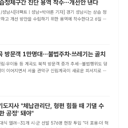
상습정체구간 진단 용역 착수…개선안 낸다
 /성남시[더팩트ㅣ성남=박아론 기자] 경기 성남시는 상습 정
악하고 개선 방안을 수립하기 위한 용역에 착수한다고 6일 밝
 2027년 7월 2일까지 '성남시 상습정체구간 개선계획 수립'
교통현황 분석 후 통행량과 속도, 대기 정도 등을 파악한다.
곡 방문객 1만명대…불법주차·쓰레기는 골치
신림·우이동 등 계곡도 북적 방문객 증가 추세…불법행위도 덩
/관악구[더팩트ㅣ문화영 기자] 연일 35도를 웃도는 폭염이 이
 야외수영장에 이어 서울 도심 계곡이 새로운 피서 명소로
도지사 "체납관리단, 형편 힘들 때 기댈 수
한 공정' 돼야"
식 열려…31개 시·군 선발 576명 현장 투입 "더 포용·더 혁