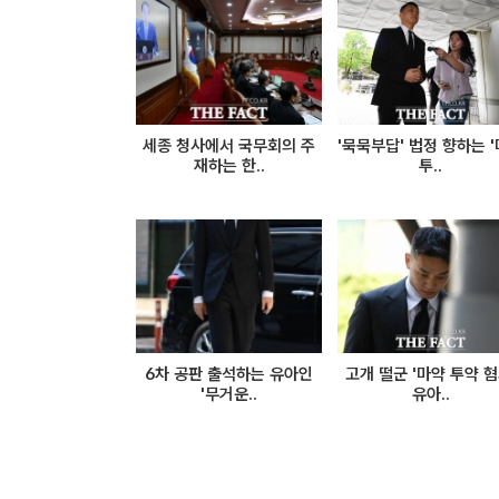
세종 청사에서 국무회의 주
'묵묵부답' 법정 향하는 
재하는 한..
투..
6차 공판 출석하는 유아인
고개 떨군 '마약 투약 혐
'무거운..
유아..