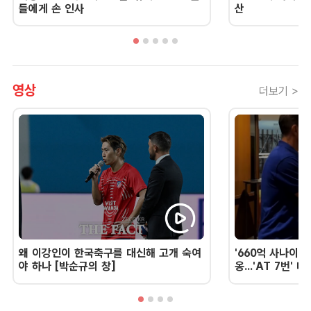
들에게 손 인사
산
영상
더보기 >
왜 이강인이 한국축구를 대신해 고개 숙여
'660억 사나이'
야 하나 [박순규의 창]
옹...'AT 7번'