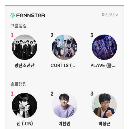
더보기 >
그룹랭킹
1
2
3
방탄소년단
CORTIS (코르티스)
PLAVE (플레이브)
솔로랭킹
1
2
3
진 (JIN)
이찬원
박창근