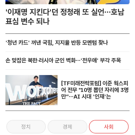
'이재명 지킨다'던 정청래 또 실언…호남
표심 변수 되나
'청년 카드' 꺼낸 국힘, 지지율 반등 모멘텀 찾나
손 맞잡은 북한·러시아 군인 벽화…'전우애' 부각 주목
[TF미래전략포럼] 이준 웍스피
어 전무 "10명 뽑던 자리에 3명
만”…AI 시대 '인재'는
정치
경제
사회