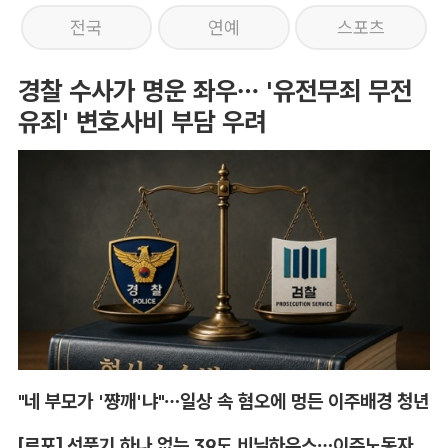
전국
연예
스포츠
경찰 수사가 명운 좌우… '유전무죄 무전
유죄' 변호사비 부담 우려
"네 부모가 '쨩깨'냐"…일상 속 혐오에 멍든 이주배경 청년
[르포] 선풍기 하나 없는 39도 비닐하우스…이주노동자의 '악몽같은 폭염'