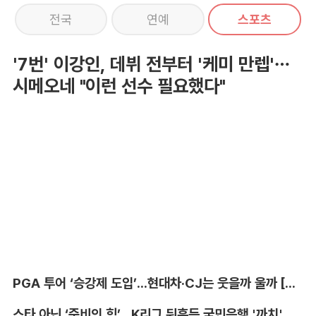
전국
연예
스포츠
'7번' 이강인, 데뷔 전부터 '케미 만렙'…
시메오네 "이런 선수 필요했다"
PGA 투어 ‘승강제 도입’...현대차·CJ는 웃을까 울까 [박호윤의 IN&OUT]
스타 아닌 ‘준비의 힘’...K리그 뒤흔든 국민은행 '까치' 사단 [이영규의 비욘더매치]