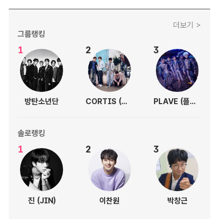
더보기 >
그룹랭킹
1
2
3
방탄소년단
CORTIS (코르티스)
PLAVE (플레이브)
솔로랭킹
1
2
3
진 (JIN)
이찬원
박창근