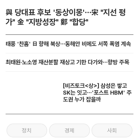
與 당대표 후보 '동상이몽'…宋 "지선 평
가" 金 "지방성장" 鄭 "합당"
태풍 '찬홈' 日 향해 북상…동해안 비에도 서쪽 폭염 계속
최태원·노소영 재산분할 재상고 기한 다가와…향방 주목
[비즈토크<상>] 삼성은 쌓고
SK는 잇고…'포스트 HBM' 주
도권 누가 잡을까
정치
경제
사회