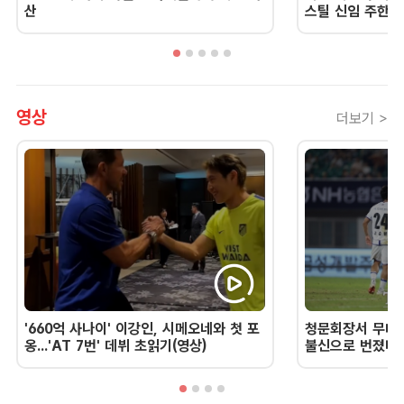
산
스틸 신임 주한 
영상
더보기 >
'660억 사나이' 이강인, 시메오네와 첫 포
청문회장서 무너진
옹...'AT 7번' 데뷔 초읽기(영상)
불신으로 번졌다 