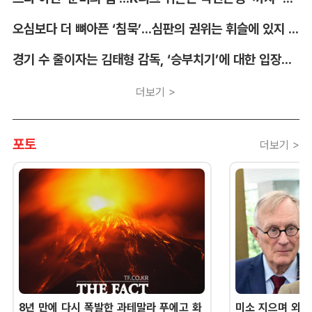
오심보다 더 뼈아픈 ‘침묵’...심판의 권위는 휘슬에 있지 않다 [박순규의 창]
경기 수 줄이자는 김태형 감독, ‘승부치기’에 대한 입장부터 밝혀야 [김대호의 야구생각]
더보기 >
포토
더보기 >
8년 만에 다시 폭발한 과테말라 푸에고 화
미소 지으며 외교