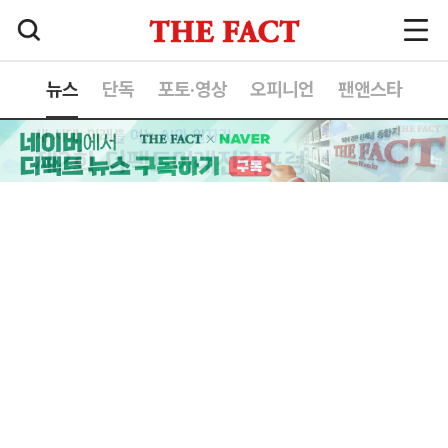
뉴스
단독
포토·영상
오피니언
팬앤스타