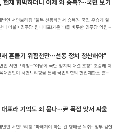
, 헌재 협박하더니 이제 와 승복?…국민 보기
 대변인 서면브리핑 "불복 선동하면서 승복?…국민 우습게 알
 서울 여의도 국회에서 '내란 수괴 윤석열 파면을 촉구'하는 도
피켓을 들고 구호를 외치고 있다. /박헌우 기자[더팩트ㅣ..
 헌재 흔들기 위험천만…선동 정치 청산해야"
인 서면브리핑…"여당이 극단 정치적 대결 조장" 조승래 더
석대변인이 서면브리핑을 통해 국민의힘의 헌법재판소 흔들
하며, 선동 정치를 청산해야 한다고 요구했다. /정예준 기자
태환 기자] 더불어민주당이 국민의힘을 향해 "헌법재판소 흔들
 대표라 기억도 죄 묻나…尹 폭정 맞서 싸울
 대변인 서면브리핑 "파헤쳐야 하는 건 명태균 녹취…정부·검찰