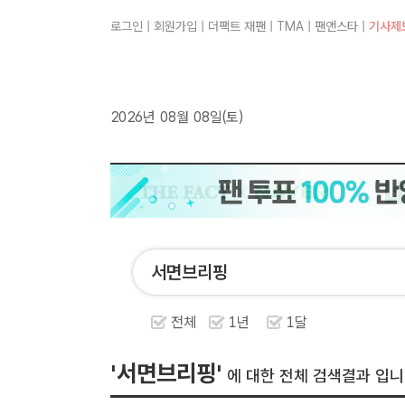
로그인
|
회원가입
|
더팩트 재팬
|
TMA
|
팬앤스타
|
기사제
2026년 08월 08일(토)
전체
1년
1달
'서면브리핑'
에 대한 전체 검색결과 입니