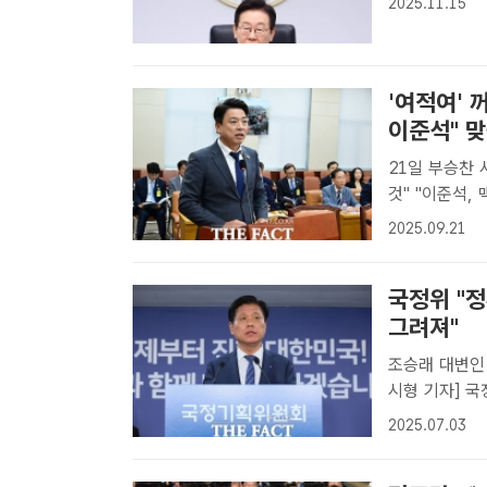
2025.11.15
카드가 되레 불
'여적여'
이준석" 
21일 부승찬 
것" "이준석, 맥락
석 개혁신당 대
2025.09.21
냐"고 힐난했다
국정위 "
그려져"
조승래 대변인 서면브리핑 조승래 국정
시형 기자] 
행하고 있다"
2025.07.03
방안을 취합해
핑을 ..