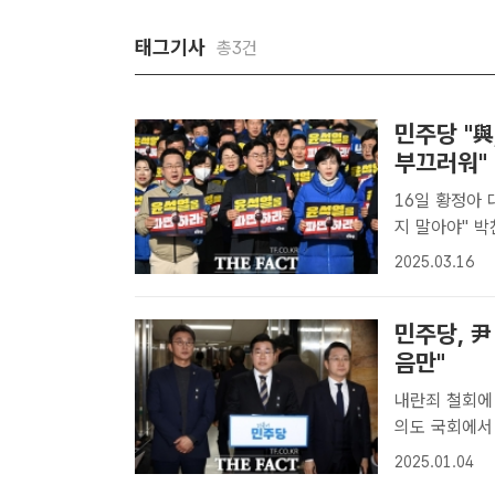
태그기사
총3건
민주당 "與
부끄러워"
16일 황정아
지 말아야" 박찬대 더불어민주당 원내대표(가운데)를 비롯한 민주당 의원들
이 지난 13일
2025.03.16
보행진에 앞서 
민주당, 
음만"
내란죄 철회에 대한 
의도 국회에서
표, 박성준 
2025.01.04
장 집행 중지 