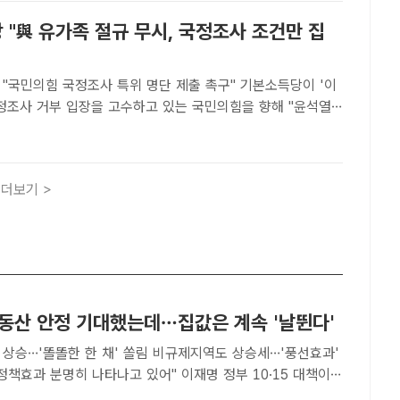
"與 유가족 절규 무시, 국정조사 조건만 집
민의힘 국정조사 특위 명단 제출 촉구" 기본소득당이 '이
국정조사 거부 입장을 고수하고 있는 국민의힘을 향해 "윤석열
애끓는 마음으로 가족을 떠나보낸 국민(유족)의 아픔을 쓰다듬
의 역할이어야 한다"고 비판했다. /남윤호 기자[더팩트ㅣ국회=
더보기 >
부동산 안정 기대했는데…집값은 계속 '날뛴다'
 상승…'똘똘한 한 채' 쏠림 비규제지역도 상승세…'풍선효과'
분명히 나타나고 있어" 이재명 정부 10·15 대책이
부동산 시장을 혼돈에 빠뜨렸다. 집값 안정을 위해 꺼낸 규제