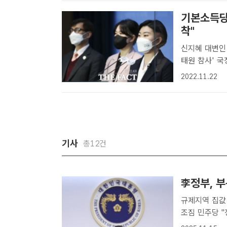
더..
기본소득당 
착"
신지혜 대변인 "국
태원 참사' 
정부 첫해에 
2022.11.22
는 것이 여당
송..
기사
총12건
李정부, 
규제지역 집값
조짐 민주당 "정책효과 
서울·수도권 