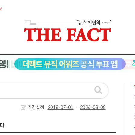
보
기간설정
-
다.