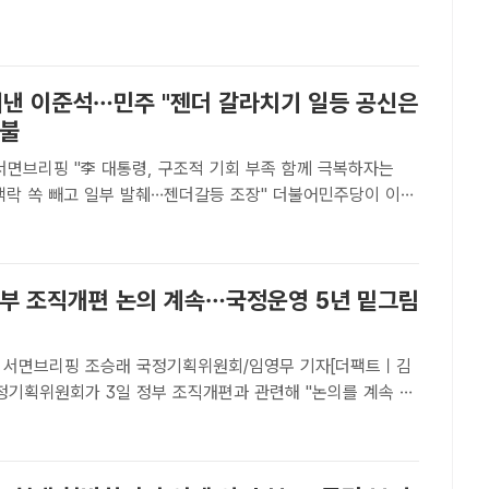
안정을 낳고 있다. /뉴시스[더팩트｜이중삼 ..
 꺼낸 이준석…민주 "젠더 갈라치기 일등 공신은
맞불
서면브리핑 "李 대통령, 구조적 기회 부족 함께 극복하자는
 쏙 빼고 일부 발췌…젠더갈등 조장" 더불어민주당이 이준
표를 향해 "이 대표는 언제까지 '젠더 갈라치기'에 기댈 것이
. 사진은 부승찬 민주당 대변인. /더팩트 DB[더팩..
정부 조직개편 논의 계속…국정운영 5년 밑그림
기획위원회/임영무 기자[더팩트ㅣ김
국정기획위원회가 3일 정부 조직개편과 관련해 "논의를 계속 진
며 "국정운영 5년의 밑그림이 그려진 만큼 국정과제 재원 조달
 검토하겠다"고 밝혔다.조승래 대변인은 이날 오후 서면 브리