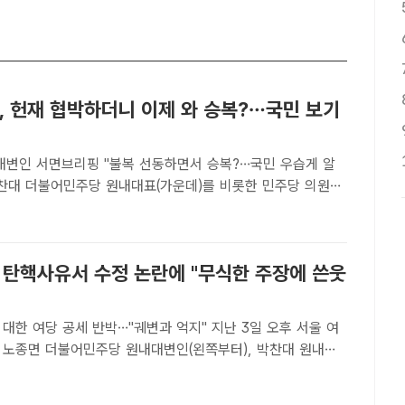
, 헌재 협박하더니 이제 와 승복?…국민 보기
 대변인 서면브리핑 "불복 선동하면서 승복?…국민 우습게 알
 서울 여의도 국회에서 '내란 수괴 윤석열 파면을 촉구'하는 도
피켓을 들고 구호를 외치고 있다. /박헌우 기자[더팩트ㅣ..
尹 탄핵사유서 수정 논란에 "무식한 주장에 쓴웃
여당 공세 반박…"궤변과 억지" 지난 3일 오후 서울 여
 노종면 더불어민주당 원내대변인(왼쪽부터), 박찬대 원내대
원내수석부대표가 위공직자범죄수사처의 윤석열 대통령 체포영
관련 입장 발표를 하고 있다. /뉴시스[더팩트｜우지수 기자]