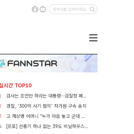
실시간 TOP10
1
검사는 조언만 하라는 대통령…검찰청 폐지 앞둔 합수본 '딜레마'
2
경찰, '300억 사기 혐의' 차가원 구속 송치
3
고 채상병 어머니 "누가 마음 놓고 군대 보내겠나"…임성근 징역 3년에 분통
4
[르포] 선풍기 하나 없는 39도 비닐하우스…'폭염 악몽' 꾸는 이주노동자