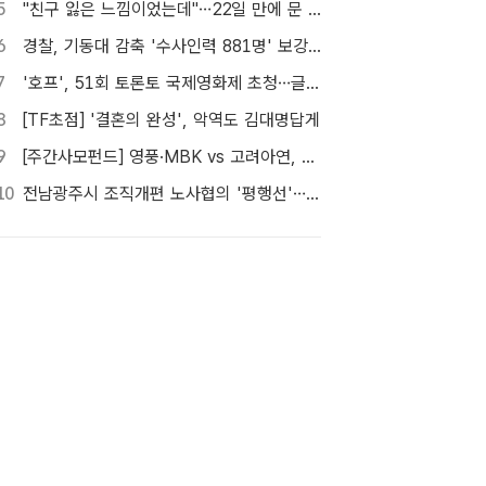
5
"친구 잃은 느낌이었는데"…22일 만에 문 연 홈플러스 가보니[TF현장]
6
경찰, 기동대 감축 '수사인력 881명' 보강…9월 초까지 상피제 시행
7
'호프', 51회 토론토 국제영화제 초청…글로벌 행보 계속
8
[TF초점] '결혼의 완성', 악역도 김대명답게
9
[주간사모펀드] 영풍·MBK vs 고려아연, 美 제련소 이름 두고 고발전
10
전남광주시 조직개편 노사협의 '평행선'…핵심부서 배치 결론 못 내