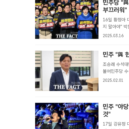
민주당 "與
부끄러워"
16일 황정아
지 말아야" 박찬대 더불어민주당 원내대표(가운데)를 비롯한 민주당 의원들
이 지난 13일
2025.03.16
보행진에 앞서 
민주 "與
조승래 수석대변
불어민주당 수
기가 위험천만
2025.02.01
[더팩트 | 김
기가 위험천..
민주 "야당
것"
17일 강유정