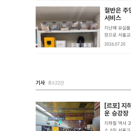
절반은 주
서비스
지난해 유실물 
장으로 서울교통공사는 오는 20일부터 유실물센터에 보관 중인 물품을 원
하는 주소로 
2026.07.20
사[더팩트ㅣ정
비..
기사
총622건
[르포] 지
운 승강장
지하철 역사 2
소 6일 서울교통공사(서교공)에 따르면 지하철 역사 281곳 중 51곳(지하