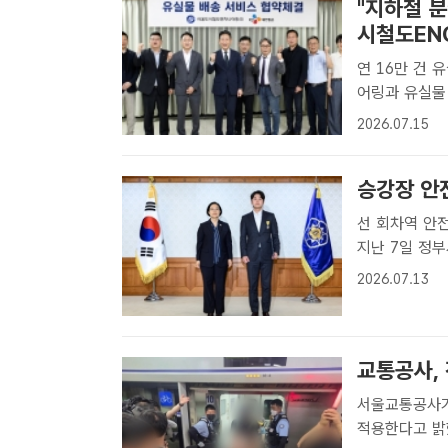
"지하철 
시철도EN
연 16만 건 유실물 방문
어링과 유실물
유실물 배송 
2026.07.15
에서 세 번째
..
승강장 안
선 회차역 안
지난 7일 정
종권 과장이 
2026.07.13
울교통공사는 
교통공사, 
서울교통공사가
적용한다고 밝