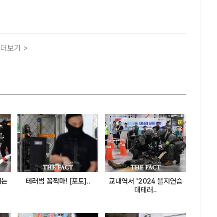
철폐연대(전장연) 지하철 탑승 시위에 무관용 원칙을 강조했
 전장연 지하철 탑승 시위를 재개를 놓고 "철도안전법 등 관련
더보기 >
되는
테러범 꼼짝마! [포토]..
교대역서 '2024 을지연습
대테러..