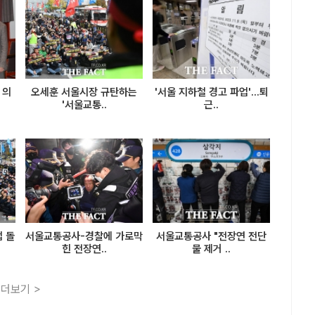
 의
오세훈 서울시장 규탄하는
'서울 지하철 경고 파업'...퇴
'서울교통..
근..
 돌
서울교통공사-경찰에 가로막
서울교통공사 "전장연 전단
힌 전장연..
물 제거 ..
더보기 >