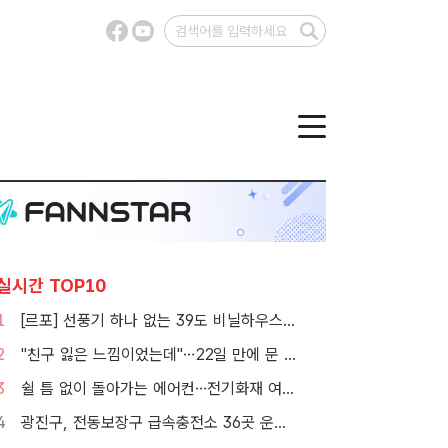
실시간 TOP10
1
[르포] 선풍기 하나 없는 39도 비닐하우스…이주노동자의 '악몽같은 폭염'
2
"친구 잃은 느낌이었는데"…22일 만에 문 연 홈플러스 가보니[TF현장]
3
쉴 틈 없이 돌아가는 에어컨…전기화재 여름철에 몰린다
4
광진구, 전동보장구 급속충전소 36곳 운영…수리비도 지원