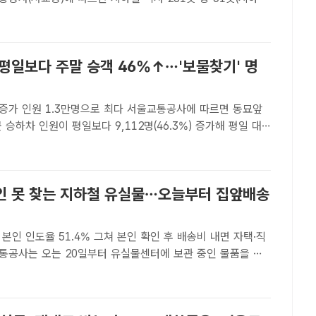
5곳)에 냉방장치가 설치돼 있지 않다. /안디모데 기자[더팩트ㅣ
 폭염중대경보가 발령된 지난 4일 오후 1시..
 평일보다 주말 승객 46%↑…'보물찾기' 명
1.3만명으로 최다 서울교통공사에 따르면 동묘앞
 승하차 인원이 평일보다 9,112명(46.3%) 증가해 평일 대
증가율을 기록했다. 사진은 서울 동묘 구제시장 일대의 모습. /
팩트ㅣ정소양 기자] 서울 지하철역 가운데 동묘앞역이 평..
인 못 찾는 지하철 유실물…오늘부터 집앞배송
본인 인도율 51.4% 그쳐 본인 확인 후 배송비 내면 자택·직
배송해주는 '유실물 집앞배송 서비스'를 시행한다. /서울교통공
소양 기자] 서울 지하철 유실물을 집 앞까지 배송해주는 서