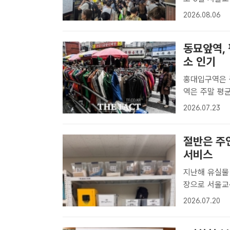
26곳·지상 2
2026.08.06
안디모데 기자]
동묘앞역,
소 인기
홍대입구역은 증가 인원 
역은 주말 평균
비 가장 높은 
2026.07.23
더팩트 DB[더
절반은 주
서비스
지난해 유실물 
장으로 서울교통공사는 오는 20일부터 유실물센터에 보관 중인 물품을 원
하는 주소로 
2026.07.20
사[더팩트ㅣ정
비..