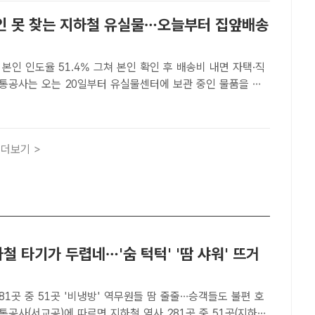
인 못 찾는 지하철 유실물…오늘부터 집앞배송
본인 인도율 51.4% 그쳐 본인 확인 후 배송비 내면 자택·직
배송해주는 '유실물 집앞배송 서비스'를 시행한다. /서울교통공
소양 기자] 서울 지하철 유실물을 집 앞까지 배송해주는 서
더보기 >
하철 타기가 두렵네…'숨 턱턱' '땀 샤워' 뜨거
81곳 중 51곳 '비냉방' 역무원들 땀 줄줄…승객들도 불편 호