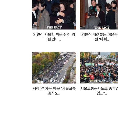
의원직 사퇴한 이은주 전 의
의원직 내려놓는 이은주
원 안아..
원 '아쉬..
시청 앞 가득 메운 '서울교통
서울교통공사노조 총파업
공사노..
입..."..