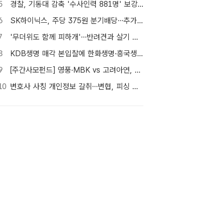
5
경찰, 기동대 감축 '수사인력 881명' 보강…9월 초까지 상피제 시행
6
SK하이닉스, 주당 375원 분기배당…추가 주주환원 예고
7
'무더위도 함께 피하개'…반려견과 살기 좋은 자치구는 어디
8
KDB생명 매각 본입찰에 한화생명·흥국생명·한투금융 등 3개사 참여
9
[주간사모펀드] 영풍·MBK vs 고려아연, 美 제련소 이름 두고 고발전
10
변호사 사칭 개인정보 갈취…변협, 피싱 사이트 31곳 차단