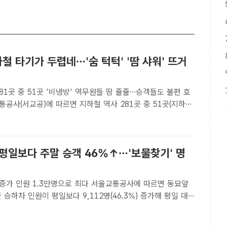
하철 타기가 두렵네…'숨 턱턱' '땀 샤워' 뜨거
81곳 중 51곳 '비냉방' 역무원들 땀 줄줄…승객들도 불편 호
5곳)에 냉방장치가 설치돼 있지 않다. /안디모데 기자[더팩트ㅣ
 폭염중대경보가 발령된 지난 4일 오후 1시..
 평일보다 주말 승객 46%↑…'보물찾기' 명
1.3만명으로 최다 서울교통공사에 따르면 동묘앞
 승하차 인원이 평일보다 9,112명(46.3%) 증가해 평일 대
증가율을 기록했다. 사진은 서울 동묘 구제시장 일대의 모습. /
팩트ㅣ정소양 기자] 서울 지하철역 가운데 동묘앞역이 평..