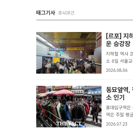
태그기사
총408건
[르포] 지
운 승강장
지하철 역사 2
소 6일 서울교통공사(서교공)에 따르면 지하철 역사 281곳 중 51곳(지하
26곳·지상 2
2026.08.06
안디모데 기자]
동묘앞역,
소 인기
홍대입구역은 증가 인원 
역은 주말 평균
비 가장 높은 
2026.07.23
더팩트 DB[더