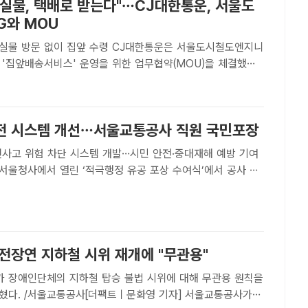
분실물, 택배로 받는다"…CJ대한통운, 서울도
G와 MOU
 없이 집앞 수령 CJ대한통운은 서울도시철도엔지니
 '집앞배송서비스' 운영을 위한 업무협약(MOU)을 체결했다.
서비스 협약체결식에 참석한 윤재승 오네(O-NE) 본부장(왼쪽
)과 유웅석 서울도시철도엔지니어링 사장(왼쪽에서 네 번째) 등
전 시스템 개선…서울교통공사 직원 국민포장
전사고 위험 차단 시스템 개발…시민 안전·중대재해 예방 기여
부서울청사에서 열린 ‘적극행정 유공 포상 수여식’에서 공사 박
국민포장을 수상했다. /서울교통공사[더팩트ㅣ정소양 기자] 서
신호2사업소 박종권 과장이 승강장 안전시스템을 개선..
전장연 지하철 시위 재개에 "무관용"
 장애인단체의 지하철 탑승 불법 시위에 대해 무관용 원칙을
혔다. /서울교통공사[더팩트ㅣ문화영 기자] 서울교통공사가