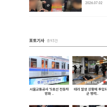
전국장애인차별
2026.07.02
다.공사는 2일
법령에 따..
포토기사
총93건
서울교통공사 '5호선 전동차
테러 발생 상황에 투입
방화 ..
군 병력..